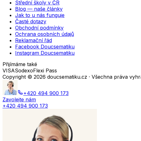
Střední školy v ČR
Blog — naše články
Jak to u nás funguje
Časté dotazy
Obchodní podmínky
Ochrana osobních údajů
Reklamační řád
Facebook Doucsematiku
Instagram Doucsematiku
Přijímáme také
VISA
Sodexo
Flexi Pass
Copyright ©
2026
doucsematiku.cz · Všechna práva vyh
+420 494 900 173
Zavolejte nám
+420 494 900 173