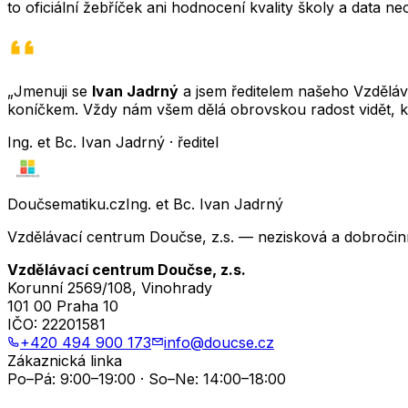
to oficiální žebříček ani hodnocení kvality školy a data 
„Jmenuji se
Ivan Jadrný
a jsem ředitelem našeho Vzděláva
koníčkem. Vždy nám všem dělá obrovskou radost vidět, k
Ing. et Bc. Ivan Jadrný · ředitel
Doučsematiku.cz
Ing. et Bc. Ivan Jadrný
Vzdělávací centrum Doučse, z.s. — nezisková a dobročin
Vzdělávací centrum Doučse, z.s.
Korunní 2569/108, Vinohrady
101 00 Praha 10
IČO:
22201581
+420 494 900 173
info@doucse.cz
Zákaznická linka
Po–Pá: 9:00–19:00 · So–Ne: 14:00–18:00