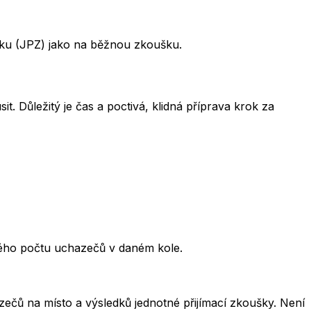
šku (JPZ) jako na běžnou zkoušku.
t. Důležitý je čas a poctivá, klidná příprava krok za
kového počtu uchazečů v daném kole.
čů na místo a výsledků jednotné přijímací zkoušky. Není