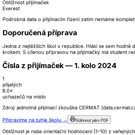
Obtížnost přijímaček
Everest
Podrobná data o přijímacím řízení zatím nemáme kompletn
Doporučená příprava
Jedna z nejtěžších škol v republice. Hlásí se sem hodně dě
krokem. S cílenou přípravou na přijímačky má student reá
Čísla z přijímaček —
1. kolo
2024
1
přijatých
8.0
×
uchazečů na místo
Zdroj: jednotná přijímací zkouška CERMAT (data.cermat.c
Připravíme na tuhle školu →
Stáhnout jako PDF
Obtížnost je naše orientační hodnocení (1–10) z veřejný