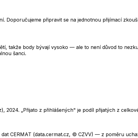
í. Doporučujeme připravit se na jednotnou přijímací zkou
tí, takže body bývají vysoko — ale to není důvod to nezkusi
lnou šanci.
z),
2024
. „Přijato z přihlášených" je podíl přijatých z cel
ch dat CERMAT (data.cermat.cz, © CZVV) — z poměru uchaze