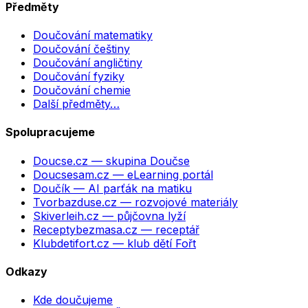
Předměty
Doučování matematiky
Doučování češtiny
Doučování angličtiny
Doučování fyziky
Doučování chemie
Další předměty…
Spolupracujeme
Doucse.cz
— skupina Doučse
Doucsesam.cz
— eLearning portál
Doučík
— AI parťák na matiku
Tvorbazduse.cz
— rozvojové materiály
Skiverleih.cz
— půjčovna lyží
Receptybezmasa.cz
— receptář
Klubdetifort.cz
— klub dětí Fořt
Odkazy
Kde doučujeme