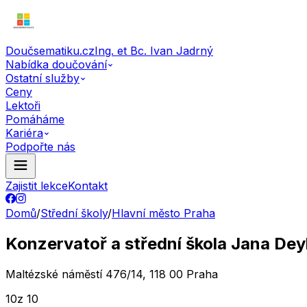
Doučsematiku.cz
Ing. et Bc. Ivan Jadrný
Nabídka doučování
Ostatní služby
Ceny
Lektoři
Pomáháme
Kariéra
Podpořte nás
Zajistit lekce
Kontakt
Domů
/
Střední školy
/
Hlavní město Praha
Konzervatoř a střední škola Jana Dey
Maltézské náměstí 476/14, 118 00 Praha
10
z 10