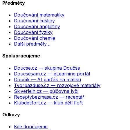
Předměty
Doučování matematiky
Doučování češtiny
Doučování angličtiny
Doučování fyziky
Doučování chemie
Další předměty…
Spolupracujeme
Doucse.cz
— skupina Doučse
Doucsesam.cz
— eLearning portál
Doučík
— AI parťák na matiku
Tvorbazduse.cz
— rozvojové materiály
Skiverleih.cz
— půjčovna lyží
Receptybezmasa.cz
— receptář
Klubdetifort.cz
— klub dětí Fořt
Odkazy
Kde doučujeme