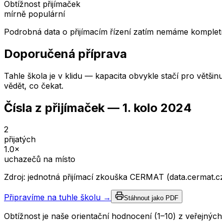
Obtížnost přijímaček
mírně populární
Podrobná data o přijímacím řízení zatím nemáme kompletn
Doporučená příprava
Tahle škola je v klidu — kapacita obvykle stačí pro většin
vědět, co čekat.
Čísla z přijímaček —
1. kolo
2024
2
přijatých
1.0
×
uchazečů na místo
Zdroj: jednotná přijímací zkouška CERMAT (data.cermat.c
Připravíme na tuhle školu →
Stáhnout jako PDF
Obtížnost je naše orientační hodnocení (1–10) z veřejný