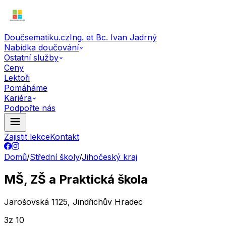
Doučsematiku.cz
Ing. et Bc. Ivan Jadrný
Nabídka doučování
Ostatní služby
Ceny
Lektoři
Pomáháme
Kariéra
Podpořte nás
Zajistit lekce
Kontakt
Domů
/
Střední školy
/
Jihočeský kraj
MŠ, ZŠ a Praktická škola
Jarošovská 1125, Jindřichův Hradec
3
z 10