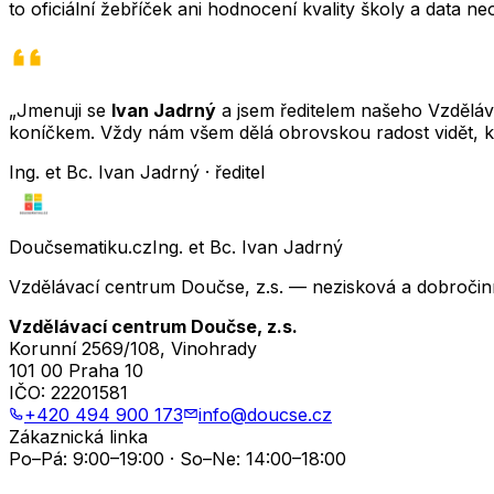
to oficiální žebříček ani hodnocení kvality školy a data 
„Jmenuji se
Ivan Jadrný
a jsem ředitelem našeho Vzděláva
koníčkem. Vždy nám všem dělá obrovskou radost vidět, k
Ing. et Bc. Ivan Jadrný · ředitel
Doučsematiku.cz
Ing. et Bc. Ivan Jadrný
Vzdělávací centrum Doučse, z.s. — nezisková a dobročin
Vzdělávací centrum Doučse, z.s.
Korunní 2569/108, Vinohrady
101 00 Praha 10
IČO:
22201581
+420 494 900 173
info@doucse.cz
Zákaznická linka
Po–Pá: 9:00–19:00 · So–Ne: 14:00–18:00