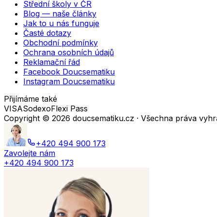
Střední školy v ČR
Blog — naše články
Jak to u nás funguje
Časté dotazy
Obchodní podmínky
Ochrana osobních údajů
Reklamační řád
Facebook Doucsematiku
Instagram Doucsematiku
Přijímáme také
VISA
Sodexo
Flexi Pass
Copyright ©
2026
doucsematiku.cz · Všechna práva vyh
+420 494 900 173
Zavolejte nám
+420 494 900 173