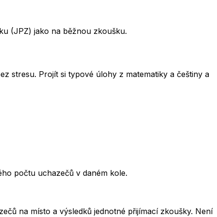
šku (JPZ) jako na běžnou zkoušku.
ez stresu. Projít si typové úlohy z matematiky a češtiny a
kového počtu uchazečů v daném kole.
čů na místo a výsledků jednotné přijímací zkoušky. Není