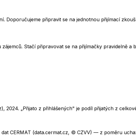
í. Doporučujeme připravit se na jednotnou přijímací zkou
u zájemců. Stačí připravovat se na přijímačky pravidelně a b
z),
2024
. „Přijato z přihlášených" je podíl přijatých z cel
ch dat CERMAT (data.cermat.cz, © CZVV) — z poměru uchaze