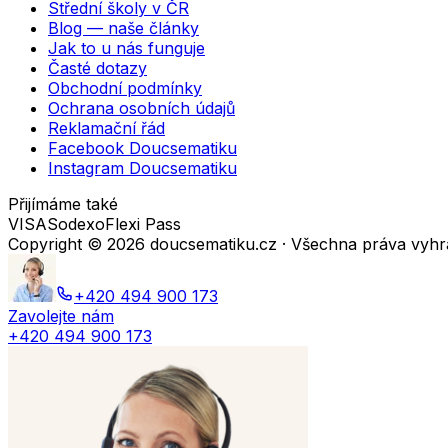
Střední školy v ČR
Blog — naše články
Jak to u nás funguje
Časté dotazy
Obchodní podmínky
Ochrana osobních údajů
Reklamační řád
Facebook Doucsematiku
Instagram Doucsematiku
Přijímáme také
VISA
Sodexo
Flexi Pass
Copyright ©
2026
doucsematiku.cz · Všechna práva vyh
+420 494 900 173
Zavolejte nám
+420 494 900 173