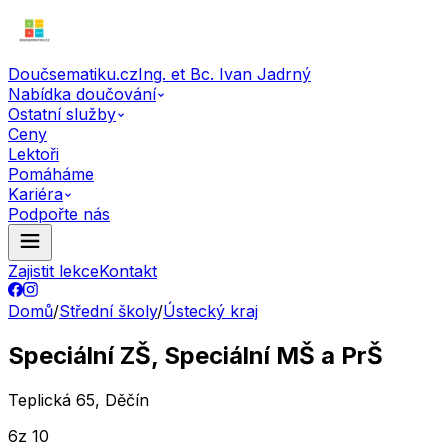
Doučsematiku.cz
Ing. et Bc. Ivan Jadrný
Nabídka doučování
Ostatní služby
Ceny
Lektoři
Pomáháme
Kariéra
Podpořte nás
Zajistit lekce
Kontakt
Domů
/
Střední školy
/
Ústecký kraj
Speciální ZŠ, Speciální MŠ a PrŠ
Teplická 65, Děčín
6
z 10