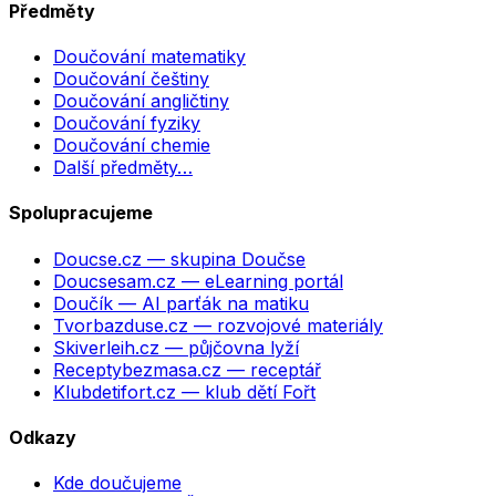
Předměty
Doučování matematiky
Doučování češtiny
Doučování angličtiny
Doučování fyziky
Doučování chemie
Další předměty…
Spolupracujeme
Doucse.cz
— skupina Doučse
Doucsesam.cz
— eLearning portál
Doučík
— AI parťák na matiku
Tvorbazduse.cz
— rozvojové materiály
Skiverleih.cz
— půjčovna lyží
Receptybezmasa.cz
— receptář
Klubdetifort.cz
— klub dětí Fořt
Odkazy
Kde doučujeme