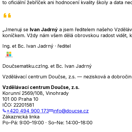
to oficiální žebříček ani hodnocení kvality školy a data 
„Jmenuji se
Ivan Jadrný
a jsem ředitelem našeho Vzděláva
koníčkem. Vždy nám všem dělá obrovskou radost vidět, k
Ing. et Bc. Ivan Jadrný · ředitel
Doučsematiku.cz
Ing. et Bc. Ivan Jadrný
Vzdělávací centrum Doučse, z.s. — nezisková a dobročin
Vzdělávací centrum Doučse, z.s.
Korunní 2569/108, Vinohrady
101 00 Praha 10
IČO:
22201581
+420 494 900 173
info@doucse.cz
Zákaznická linka
Po–Pá: 9:00–19:00 · So–Ne: 14:00–18:00