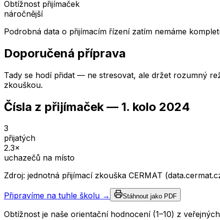
Obtížnost přijímaček
náročnější
Podrobná data o přijímacím řízení zatím nemáme kompletn
Doporučená příprava
Tady se hodí přidat — ne stresovat, ale držet rozumný rež
zkouškou.
Čísla z přijímaček —
1. kolo
2024
3
přijatých
2.3
×
uchazečů na místo
Zdroj: jednotná přijímací zkouška CERMAT (data.cermat.c
Připravíme na tuhle školu →
Stáhnout jako PDF
Obtížnost je naše orientační hodnocení (1–10) z veřejný