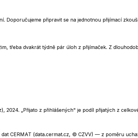
í. Doporučujeme připravit se na jednotnou přijímací zkou
im, třeba dvakrát týdně pár úloh z přijímaček. Z dlouhodobé
z),
2024
. „Přijato z přihlášených" je podíl přijatých z cel
ch dat CERMAT (data.cermat.cz, © CZVV) — z poměru uchaze