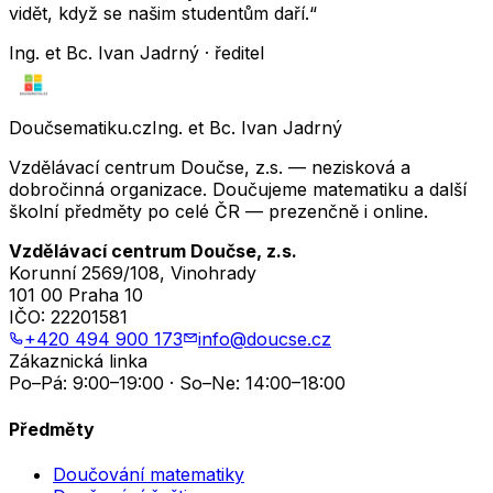
vidět, když se našim studentům daří.“
Ing. et Bc. Ivan Jadrný · ředitel
Doučsematiku.cz
Ing. et Bc. Ivan Jadrný
Vzdělávací centrum Doučse, z.s. — nezisková a
dobročinná organizace. Doučujeme matematiku a další
školní předměty po celé ČR — prezenčně i online.
Vzdělávací centrum Doučse, z.s.
Korunní 2569/108, Vinohrady
101 00 Praha 10
IČO:
22201581
+420 494 900 173
info@doucse.cz
Zákaznická linka
Po–Pá: 9:00–19:00 · So–Ne: 14:00–18:00
Předměty
Doučování matematiky