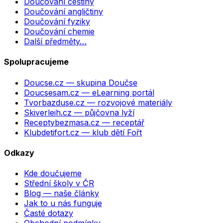
Doučování češtiny
Doučování angličtiny
Doučování fyziky
Doučování chemie
Další předměty…
Spolupracujeme
Doucse.cz
— skupina Doučse
Doucsesam.cz
— eLearning portál
Tvorbazduse.cz
— rozvojové materiály
Skiverleih.cz
— půjčovna lyží
Receptybezmasa.cz
— receptář
Klubdetifort.cz
— klub dětí Fořt
Odkazy
Kde doučujeme
Střední školy v ČR
Blog — naše články
Jak to u nás funguje
Časté dotazy