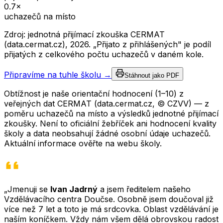
0.7
×
uchazečů na místo
Zdroj: jednotná přijímací zkouška CERMAT
(data.cermat.cz),
2026
. „Přijato z přihlášených" je podíl
přijatých z celkového počtu uchazečů v daném kole.
Připravíme na tuhle školu →
Stáhnout jako PDF
Obtížnost je naše orientační hodnocení (1–10) z
veřejných dat CERMAT (data.cermat.cz, © CZVV) — z
poměru uchazečů na místo a výsledků jednotné přijímací
zkoušky. Není to oficiální žebříček ani hodnocení kvality
školy a data neobsahují žádné osobní údaje uchazečů.
Aktuální informace ověřte na webu školy.
„Jmenuji se
Ivan Jadrný
a jsem ředitelem našeho
Vzdělávacího centra Doučse. Osobně jsem doučoval již
více než 7 let a toto je má srdcovka. Oblast vzdělávání je
naším koníčkem. Vždy nám všem dělá obrovskou radost