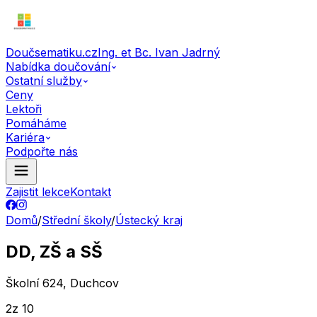
Doučsematiku.cz
Ing. et Bc. Ivan Jadrný
Nabídka doučování
Ostatní služby
Ceny
Lektoři
Pomáháme
Kariéra
Podpořte nás
Zajistit lekce
Kontakt
Domů
/
Střední školy
/
Ústecký kraj
DD, ZŠ a SŠ
Školní 624, Duchcov
2
z 10