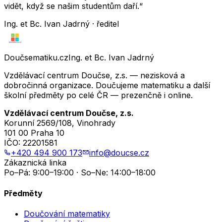
vidět, když se našim studentům daří.“
Ing. et Bc. Ivan Jadrný · ředitel
Doučsematiku.cz
Ing. et Bc. Ivan Jadrný
Vzdělávací centrum Doučse, z.s. — nezisková a
dobročinná organizace. Doučujeme matematiku a další
školní předměty po celé ČR — prezenčně i online.
Vzdělávací centrum Doučse, z.s.
Korunní 2569/108, Vinohrady
101 00 Praha 10
IČO:
22201581
+420 494 900 173
info@doucse.cz
Zákaznická linka
Po–Pá: 9:00–19:00 · So–Ne: 14:00–18:00
Předměty
Doučování matematiky