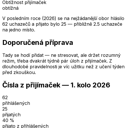
Obtížnost přijímaček
obtížná
V posledním roce (2026) se na nejžádanější obor hlásilo
62 uchazečů a přijato bylo 25 — přibližně 2.5 uchazeče
na jedno místo.
Doporučená příprava
Tady se hodí přidat — ne stresovat, ale držet rozumný
režim, třeba dvakrát týdně pár úloh z přijímaček. Z
dlouhodobé pravidelnosti je víc užitku než z učení týden
před zkouškou.
Čísla z přijímaček —
1. kolo
2026
62
přihlášených
25
přijatých
40
%
přijato z přihlášených