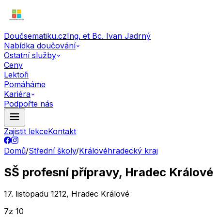
Doučsematiku.cz
Ing. et Bc. Ivan Jadrný
Nabídka doučování
Ostatní služby
Ceny
Lektoři
Pomáháme
Kariéra
Podpořte nás
Zajistit lekce
Kontakt
Domů
/
Střední školy
/
Královéhradecký kraj
SŠ profesní přípravy, Hradec Králové
17. listopadu 1212, Hradec Králové
7
z 10