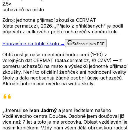
2.5
×
uchazečů na místo
Zdroj: jednotná přijímací zkouška CERMAT
(data.cermat.cz),
2026
. „Přijato z přihlášených" je podíl
přijatých z celkového počtu uchazečů v daném kole.
Připravíme na tuhle školu →
Stáhnout jako PDF
Obtížnost je naše orientační hodnocení (1–10) z
veřejných dat CERMAT (data.cermat.cz, © CZVV) — z
poměru uchazečů na místo a výsledků jednotné přijímací
zkoušky. Není to oficiální žebříček ani hodnocení kvality
školy a data neobsahují žádné osobní údaje uchazečů.
Aktuální informace ověřte na webu školy.
„Jmenuji se
Ivan Jadrný
a jsem ředitelem našeho
Vzdělávacího centra Doučse. Osobně jsem doučoval již
více než 7 let a toto je má srdcovka. Oblast vzdělávání je
naším koníčkem. Vždy nám všem dělá obrovskou radost