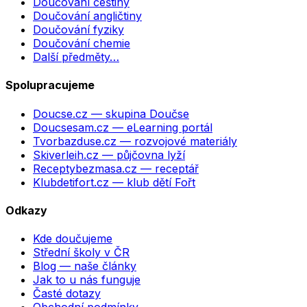
Doučování češtiny
Doučování angličtiny
Doučování fyziky
Doučování chemie
Další předměty…
Spolupracujeme
Doucse.cz
— skupina Doučse
Doucsesam.cz
— eLearning portál
Tvorbazduse.cz
— rozvojové materiály
Skiverleih.cz
— půjčovna lyží
Receptybezmasa.cz
— receptář
Klubdetifort.cz
— klub dětí Fořt
Odkazy
Kde doučujeme
Střední školy v ČR
Blog — naše články
Jak to u nás funguje
Časté dotazy