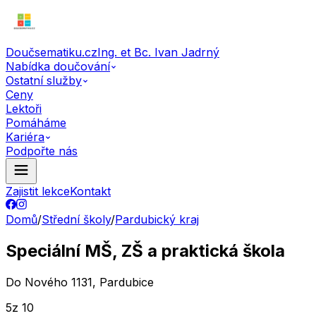
Doučsematiku.cz
Ing. et Bc. Ivan Jadrný
Nabídka doučování
Ostatní služby
Ceny
Lektoři
Pomáháme
Kariéra
Podpořte nás
Zajistit lekce
Kontakt
Domů
/
Střední školy
/
Pardubický kraj
Speciální MŠ, ZŠ a praktická škola
Do Nového 1131, Pardubice
5
z 10