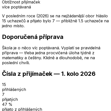
Obtížnost přijímaček
více poptávaná
V posledním roce (2026) se na nejžádanější obor hlásilo
15 uchazečů a přijato bylo 7 — přibližně 1.5 uchazeče na
jedno místo.
Doporučená příprava
Škola je o něco víc poptávaná. Vyplatí se pravidelná
příprava — třeba jedna procvičená úloha týdně z
matematiky a češtiny. Klidně a dlouhodobě, ne na
poslední chvíli.
Čísla z přijímaček —
1. kolo
2026
15
přihlášených
7
přijatých
47
%
přijato z přihlášených