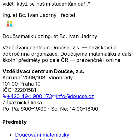
vidět, když se našim studentům daří.“
Ing. et Bc. Ivan Jadrný · ředitel
Doučsematiku.cz
Ing. et Bc. Ivan Jadrný
Vzdělávací centrum Doučse, z.s. — nezisková a
dobročinná organizace. Doučujeme matematiku a další
školní předměty po celé ČR — prezenčně i online.
Vzdělávací centrum Doučse, z.s.
Korunní 2569/108, Vinohrady
101 00 Praha 10
IČO:
22201581
+420 494 900 173
info@doucse.cz
Zákaznická linka
Po–Pá: 9:00–19:00 · So–Ne: 14:00–18:00
Předměty
Doučování matematiky