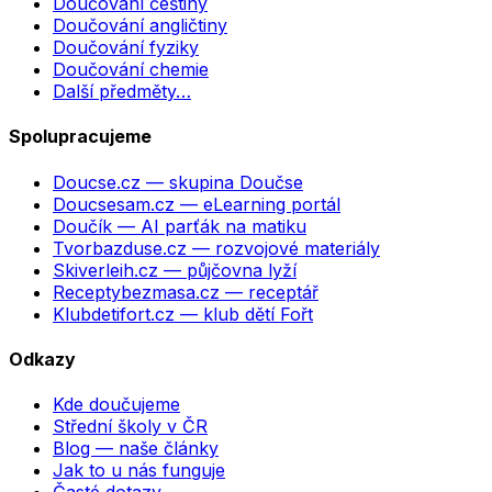
Doučování češtiny
Doučování angličtiny
Doučování fyziky
Doučování chemie
Další předměty…
Spolupracujeme
Doucse.cz
— skupina Doučse
Doucsesam.cz
— eLearning portál
Doučík
— AI parťák na matiku
Tvorbazduse.cz
— rozvojové materiály
Skiverleih.cz
— půjčovna lyží
Receptybezmasa.cz
— receptář
Klubdetifort.cz
— klub dětí Fořt
Odkazy
Kde doučujeme
Střední školy v ČR
Blog — naše články
Jak to u nás funguje