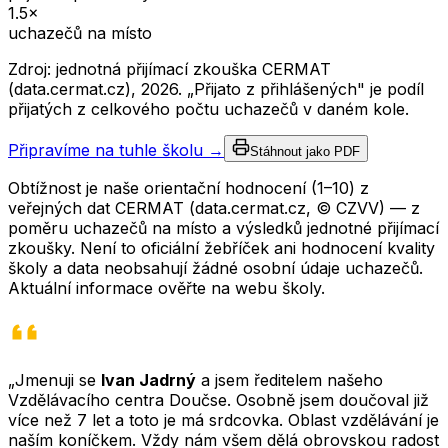
1.5
×
uchazečů na místo
Zdroj: jednotná přijímací zkouška CERMAT
(data.cermat.cz),
2026
. „Přijato z přihlášených" je podíl
přijatých z celkového počtu uchazečů v daném kole.
Připravíme na tuhle školu →
Stáhnout jako PDF
Obtížnost je naše orientační hodnocení (1–10) z
veřejných dat CERMAT (data.cermat.cz, © CZVV) — z
poměru uchazečů na místo a výsledků jednotné přijímací
zkoušky. Není to oficiální žebříček ani hodnocení kvality
školy a data neobsahují žádné osobní údaje uchazečů.
Aktuální informace ověřte na webu školy.
„Jmenuji se
Ivan Jadrný
a jsem ředitelem našeho
Vzdělávacího centra Doučse. Osobně jsem doučoval již
více než 7 let a toto je má srdcovka. Oblast vzdělávání je
naším koníčkem. Vždy nám všem dělá obrovskou radost