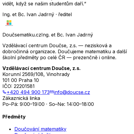
vidět, když se našim studentům daří.“
Ing. et Bc. Ivan Jadrný · ředitel
Doučsematiku.cz
Ing. et Bc. Ivan Jadrný
Vzdělávací centrum Doučse, z.s. — nezisková a
dobročinná organizace. Doučujeme matematiku a další
školní předměty po celé ČR — prezenčně i online.
Vzdělávací centrum Doučse, z.s.
Korunní 2569/108, Vinohrady
101 00 Praha 10
IČO:
22201581
+420 494 900 173
info@doucse.cz
Zákaznická linka
Po–Pá: 9:00–19:00 · So–Ne: 14:00–18:00
Předměty
Doučování matematiky