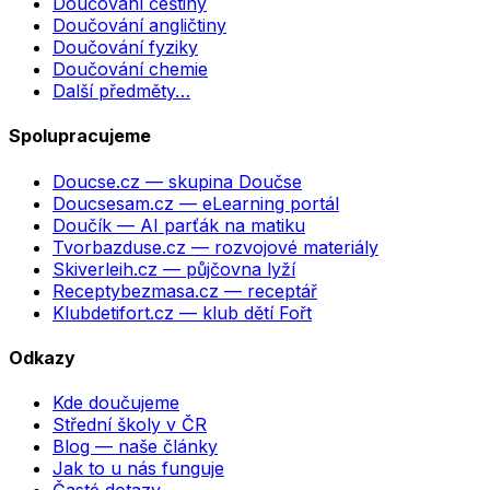
Doučování češtiny
Doučování angličtiny
Doučování fyziky
Doučování chemie
Další předměty…
Spolupracujeme
Doucse.cz
— skupina Doučse
Doucsesam.cz
— eLearning portál
Doučík
— AI parťák na matiku
Tvorbazduse.cz
— rozvojové materiály
Skiverleih.cz
— půjčovna lyží
Receptybezmasa.cz
— receptář
Klubdetifort.cz
— klub dětí Fořt
Odkazy
Kde doučujeme
Střední školy v ČR
Blog — naše články
Jak to u nás funguje