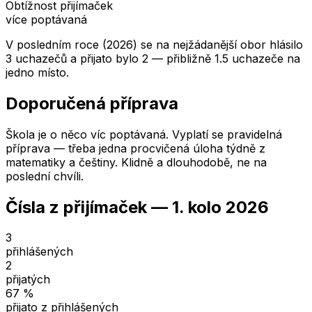
Obtížnost přijímaček
více poptávaná
V posledním roce (2026) se na nejžádanější obor hlásilo
3 uchazečů a přijato bylo 2 — přibližně 1.5 uchazeče na
jedno místo.
Doporučená příprava
Škola je o něco víc poptávaná. Vyplatí se pravidelná
příprava — třeba jedna procvičená úloha týdně z
matematiky a češtiny. Klidně a dlouhodobě, ne na
poslední chvíli.
Čísla z přijímaček —
1. kolo
2026
3
přihlášených
2
přijatých
67
%
přijato z přihlášených