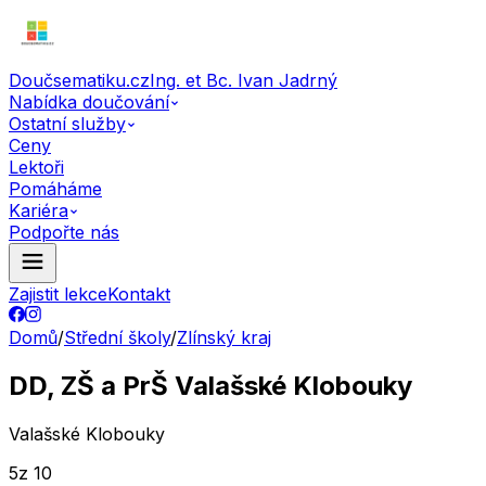
Doučsematiku.cz
Ing. et Bc. Ivan Jadrný
Nabídka doučování
Ostatní služby
Ceny
Lektoři
Pomáháme
Kariéra
Podpořte nás
Zajistit lekce
Kontakt
Domů
/
Střední školy
/
Zlínský kraj
DD, ZŠ a PrŠ Valašské Klobouky
Valašské Klobouky
5
z 10