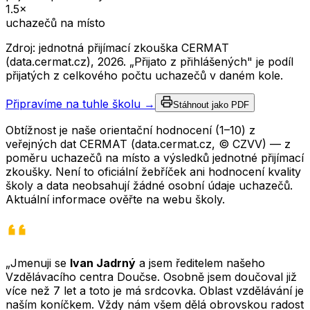
1.5
×
uchazečů na místo
Zdroj: jednotná přijímací zkouška CERMAT
(data.cermat.cz),
2026
. „Přijato z přihlášených" je podíl
přijatých z celkového počtu uchazečů v daném kole.
Připravíme na tuhle školu →
Stáhnout jako PDF
Obtížnost je naše orientační hodnocení (1–10) z
veřejných dat CERMAT (data.cermat.cz, © CZVV) — z
poměru uchazečů na místo a výsledků jednotné přijímací
zkoušky. Není to oficiální žebříček ani hodnocení kvality
školy a data neobsahují žádné osobní údaje uchazečů.
Aktuální informace ověřte na webu školy.
„Jmenuji se
Ivan Jadrný
a jsem ředitelem našeho
Vzdělávacího centra Doučse. Osobně jsem doučoval již
více než 7 let a toto je má srdcovka. Oblast vzdělávání je
naším koníčkem. Vždy nám všem dělá obrovskou radost