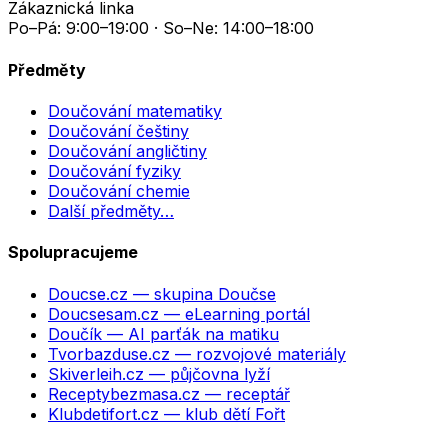
Zákaznická linka
Po–Pá: 9:00–19:00 · So–Ne: 14:00–18:00
Předměty
Doučování matematiky
Doučování češtiny
Doučování angličtiny
Doučování fyziky
Doučování chemie
Další předměty…
Spolupracujeme
Doucse.cz
— skupina Doučse
Doucsesam.cz
— eLearning portál
Doučík
— AI parťák na matiku
Tvorbazduse.cz
— rozvojové materiály
Skiverleih.cz
— půjčovna lyží
Receptybezmasa.cz
— receptář
Klubdetifort.cz
— klub dětí Fořt