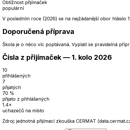
Obtížnost přijímaček
populární
V posledním roce (2026) se na nejžádanější obor hlásilo 1
Doporučená příprava
Škola je o něco víc poptávaná. Vyplatí se pravidelná příp
Čísla z přijímaček —
1. kolo
2026
10
přihlášených
7
přijatých
70
%
přijato z přihlášených
1.4
×
uchazečů na místo
Zdroj: jednotná přijímací zkouška CERMAT (data.cermat.c