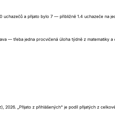
0 uchazečů a přijato bylo 7 — přibližně 1.4 uchazeče na je
rava — třeba jedna procvičená úloha týdně z matematiky a č
z),
2026
. „Přijato z přihlášených" je podíl přijatých z cel