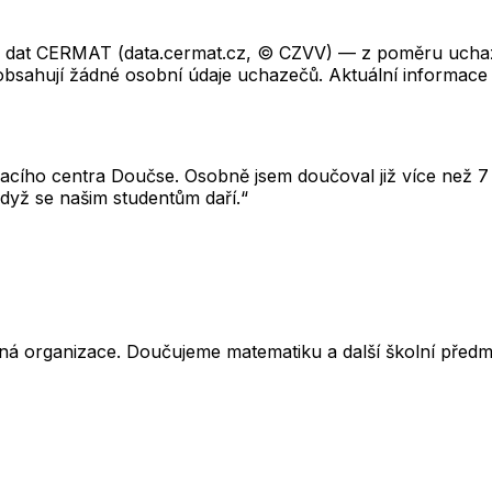
ch dat CERMAT (data.cermat.cz, © CZVV) — z poměru uchaze
neobsahují žádné osobní údaje uchazečů. Aktuální informace
cího centra Doučse. Osobně jsem doučoval již více než 7 l
dyž se našim studentům daří.“
ná organizace. Doučujeme matematiku a další školní předm