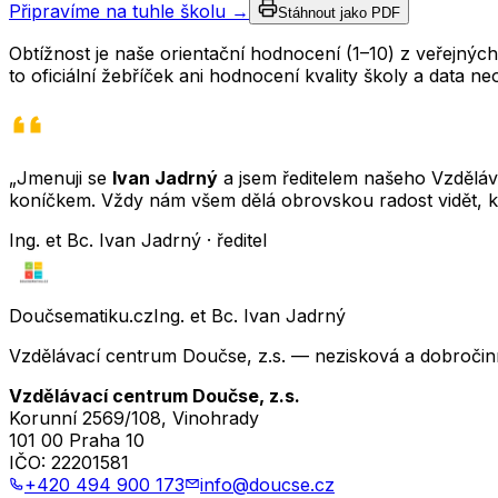
Připravíme na tuhle školu →
Stáhnout jako PDF
Obtížnost je naše orientační hodnocení (1–10) z veřejný
to oficiální žebříček ani hodnocení kvality školy a data 
„Jmenuji se
Ivan Jadrný
a jsem ředitelem našeho Vzděláva
koníčkem. Vždy nám všem dělá obrovskou radost vidět, k
Ing. et Bc. Ivan Jadrný · ředitel
Doučsematiku.cz
Ing. et Bc. Ivan Jadrný
Vzdělávací centrum Doučse, z.s. — nezisková a dobročin
Vzdělávací centrum Doučse, z.s.
Korunní 2569/108, Vinohrady
101 00 Praha 10
IČO:
22201581
+420 494 900 173
info@doucse.cz