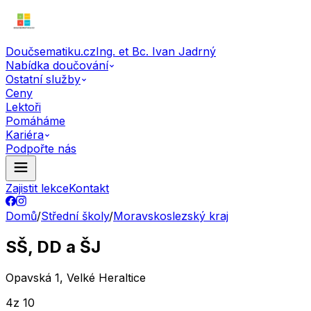
Doučsematiku.cz
Ing. et Bc. Ivan Jadrný
Nabídka doučování
Ostatní služby
Ceny
Lektoři
Pomáháme
Kariéra
Podpořte nás
Zajistit lekce
Kontakt
Domů
/
Střední školy
/
Moravskoslezský kraj
SŠ, DD a ŠJ
Opavská 1, Velké Heraltice
4
z 10