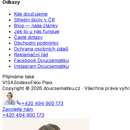
Odkazy
Kde doučujeme
Střední školy v ČR
Blog — naše články
Jak to u nás funguje
Časté dotazy
Obchodní podmínky
Ochrana osobních údajů
Reklamační řád
Facebook Doucsematiku
Instagram Doucsematiku
Přijímáme také
VISA
Sodexo
Flexi Pass
Copyright ©
2026
doucsematiku.cz · Všechna práva vyh
+420 494 900 173
Zavolejte nám
+420 494 900 173