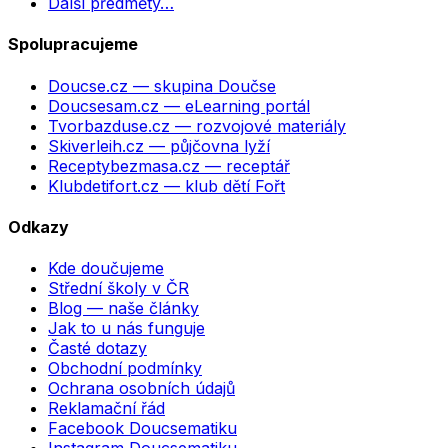
Další předměty…
Spolupracujeme
Doucse.cz
— skupina Doučse
Doucsesam.cz
— eLearning portál
Tvorbazduse.cz
— rozvojové materiály
Skiverleih.cz
— půjčovna lyží
Receptybezmasa.cz
— receptář
Klubdetifort.cz
— klub dětí Fořt
Odkazy
Kde doučujeme
Střední školy v ČR
Blog — naše články
Jak to u nás funguje
Časté dotazy
Obchodní podmínky
Ochrana osobních údajů
Reklamační řád
Facebook Doucsematiku