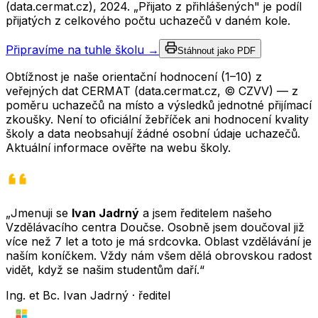
(data.cermat.cz),
2024
. „Přijato z přihlášených" je podíl
přijatých z celkového počtu uchazečů v daném kole.
Připravíme na tuhle školu →
Stáhnout jako PDF
Obtížnost je naše orientační hodnocení (1–10) z
veřejných dat CERMAT (data.cermat.cz, © CZVV) — z
poměru uchazečů na místo a výsledků jednotné přijímací
zkoušky. Není to oficiální žebříček ani hodnocení kvality
školy a data neobsahují žádné osobní údaje uchazečů.
Aktuální informace ověřte na webu školy.
„Jmenuji se
Ivan Jadrný
a jsem ředitelem našeho
Vzdělávacího centra Doučse. Osobně jsem doučoval již
více než 7 let a toto je má srdcovka. Oblast vzdělávání je
naším koníčkem. Vždy nám všem dělá obrovskou radost
vidět, když se našim studentům daří.“
Ing. et Bc. Ivan Jadrný · ředitel