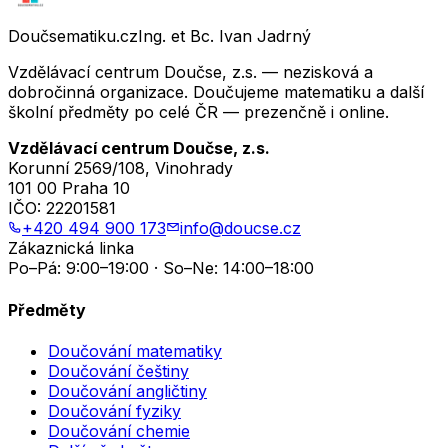
Doučsematiku.cz
Ing. et Bc. Ivan Jadrný
Vzdělávací centrum Doučse, z.s. — nezisková a
dobročinná organizace. Doučujeme matematiku a další
školní předměty po celé ČR — prezenčně i online.
Vzdělávací centrum Doučse, z.s.
Korunní 2569/108, Vinohrady
101 00 Praha 10
IČO:
22201581
+420 494 900 173
info@doucse.cz
Zákaznická linka
Po–Pá: 9:00–19:00 · So–Ne: 14:00–18:00
Předměty
Doučování matematiky
Doučování češtiny
Doučování angličtiny
Doučování fyziky
Doučování chemie