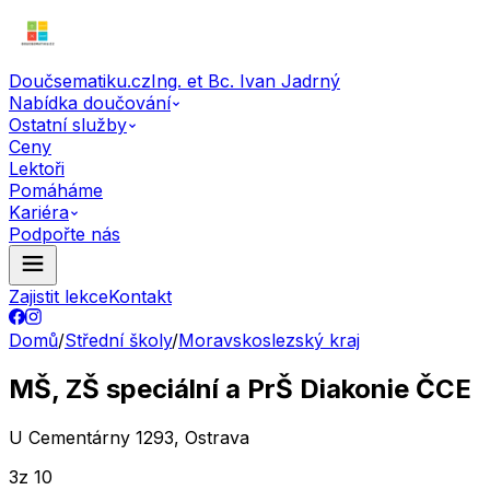
Doučsematiku.cz
Ing. et Bc. Ivan Jadrný
Nabídka doučování
Ostatní služby
Ceny
Lektoři
Pomáháme
Kariéra
Podpořte nás
Zajistit lekce
Kontakt
Domů
/
Střední školy
/
Moravskoslezský kraj
MŠ, ZŠ speciální a PrŠ Diakonie ČCE
U Cementárny 1293, Ostrava
3
z 10