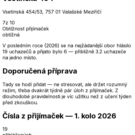
Vsetínská 454/53, 757 01 Valašské Meziříčí
7
z 10
Obtížnost přijímaček
obtížná
V posledním roce (2026) se na nejžádanější obor hlásilo
19 uchazečů a přijato bylo 6 — přibližně 3.2 uchazeče
na jedno místo.
Doporučená příprava
Tady se hodí přidat — ne stresovat, ale držet rozumný
režim, třeba dvakrát týdně pár úloh z přijímaček. Z
dlouhodobé pravidelnosti je víc užitku než z učení týden
před zkouškou.
Čísla z přijímaček —
1. kolo
2026
19