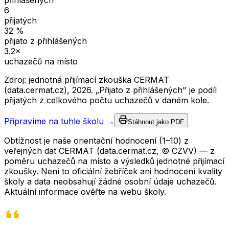
přihlášených
6
přijatých
32
%
přijato z přihlášených
3.2
×
uchazečů na místo
Zdroj: jednotná přijímací zkouška CERMAT
(data.cermat.cz),
2026
. „Přijato z přihlášených" je podíl
přijatých z celkového počtu uchazečů v daném kole.
Připravíme na tuhle školu →
Stáhnout jako PDF
Obtížnost je naše orientační hodnocení (1–10) z
veřejných dat CERMAT (data.cermat.cz, © CZVV) — z
poměru uchazečů na místo a výsledků jednotné přijímací
zkoušky. Není to oficiální žebříček ani hodnocení kvality
školy a data neobsahují žádné osobní údaje uchazečů.
Aktuální informace ověřte na webu školy.