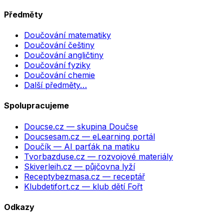
Předměty
Doučování matematiky
Doučování češtiny
Doučování angličtiny
Doučování fyziky
Doučování chemie
Další předměty…
Spolupracujeme
Doucse.cz
— skupina Doučse
Doucsesam.cz
— eLearning portál
Doučík
— AI parťák na matiku
Tvorbazduse.cz
— rozvojové materiály
Skiverleih.cz
— půjčovna lyží
Receptybezmasa.cz
— receptář
Klubdetifort.cz
— klub dětí Fořt
Odkazy