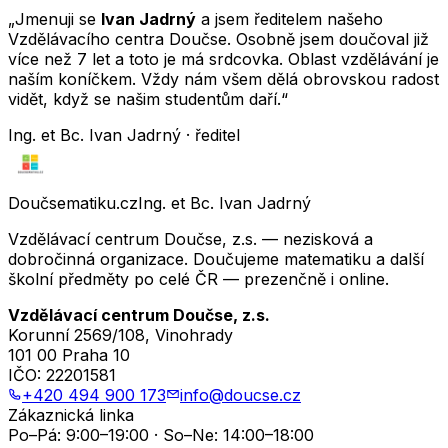
„Jmenuji se
Ivan Jadrný
a jsem ředitelem našeho
Vzdělávacího centra Doučse. Osobně jsem doučoval již
více než 7 let a toto je má srdcovka. Oblast vzdělávání je
naším koníčkem. Vždy nám všem dělá obrovskou radost
vidět, když se našim studentům daří.“
Ing. et Bc. Ivan Jadrný · ředitel
Doučsematiku.cz
Ing. et Bc. Ivan Jadrný
Vzdělávací centrum Doučse, z.s. — nezisková a
dobročinná organizace. Doučujeme matematiku a další
školní předměty po celé ČR — prezenčně i online.
Vzdělávací centrum Doučse, z.s.
Korunní 2569/108, Vinohrady
101 00 Praha 10
IČO:
22201581
+420 494 900 173
info@doucse.cz
Zákaznická linka
Po–Pá: 9:00–19:00 · So–Ne: 14:00–18:00