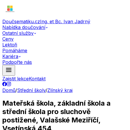
Doučsematiku.cz
Ing. et Bc. Ivan Jadrný
Nabídka doučování
Ostatní služby
Ceny
Lektoři
Pomáháme
Kariéra
Podpořte nás
Zajistit lekce
Kontakt
Domů
/
Střední školy
/
Zlínský kraj
Mateřská škola, základní škola a
střední škola pro sluchově
postižené, Valašské Meziříčí,
Vsetínská 454