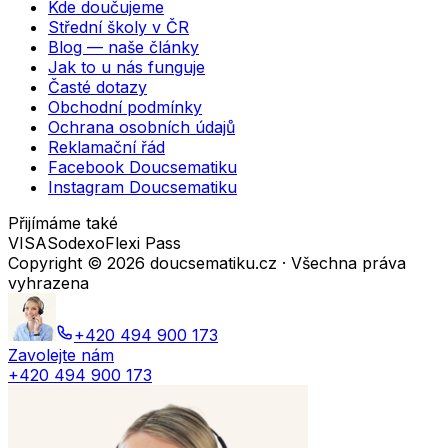
Kde doučujeme
Střední školy v ČR
Blog — naše články
Jak to u nás funguje
Časté dotazy
Obchodní podmínky
Ochrana osobních údajů
Reklamační řád
Facebook Doucsematiku
Instagram Doucsematiku
Přijímáme také
VISA
Sodexo
Flexi Pass
Copyright ©
2026
doucsematiku.cz · Všechna práva
vyhrazena
+420 494 900 173
Zavolejte nám
+420 494 900 173