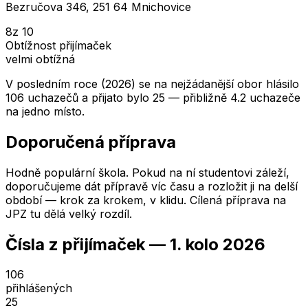
Bezručova 346, 251 64 Mnichovice
8
z 10
Obtížnost přijímaček
velmi obtížná
V posledním roce (2026) se na nejžádanější obor hlásilo
106 uchazečů a přijato bylo 25 — přibližně 4.2 uchazeče
na jedno místo.
Doporučená příprava
Hodně populární škola. Pokud na ní studentovi záleží,
doporučujeme dát přípravě víc času a rozložit ji na delší
období — krok za krokem, v klidu. Cílená příprava na
JPZ tu dělá velký rozdíl.
Čísla z přijímaček —
1. kolo
2026
106
přihlášených
25