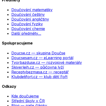
Doučování matematiky
Doučování češtiny
Doučování angličtiny
Doučování fyziky
Doučování chemie
Další předměty…
Spolupracujeme
Doucse.cz
— skupina Doučse
Doucsesam.cz
— eLearning portál
Tvorbazduse.cz
— rozvojové materiály
Skiverleih.cz
— půjčovna lyží
Receptybezmasa.cz
— receptář
Klubdetifort.cz
— klub dětí Fořt
Odkazy
Kde doučujeme
Střední školy v ČR
Blog — naše články