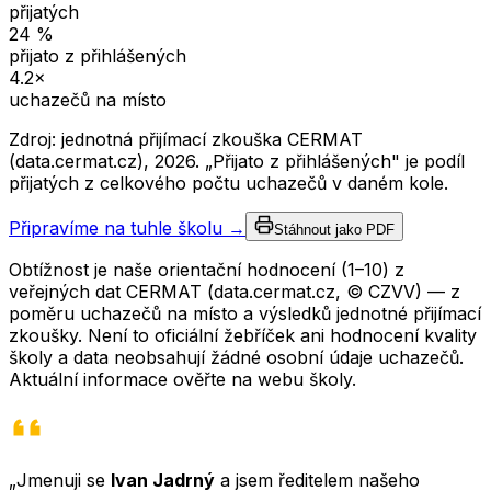
přijatých
24
%
přijato z přihlášených
4.2
×
uchazečů na místo
Zdroj: jednotná přijímací zkouška CERMAT
(data.cermat.cz),
2026
. „Přijato z přihlášených" je podíl
přijatých z celkového počtu uchazečů v daném kole.
Připravíme na tuhle školu →
Stáhnout jako PDF
Obtížnost je naše orientační hodnocení (1–10) z
veřejných dat CERMAT (data.cermat.cz, © CZVV) — z
poměru uchazečů na místo a výsledků jednotné přijímací
zkoušky. Není to oficiální žebříček ani hodnocení kvality
školy a data neobsahují žádné osobní údaje uchazečů.
Aktuální informace ověřte na webu školy.
„Jmenuji se
Ivan Jadrný
a jsem ředitelem našeho