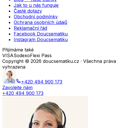
Jak to u nás funguje
Časté dotazy
Obchodní podmínky
Ochrana osobních údajů
Reklamační řád
Facebook Doucsematiku
Instagram Doucsematiku
Přijímáme také
VISA
Sodexo
Flexi Pass
Copyright ©
2026
doucsematiku.cz · Všechna práva
vyhrazena
+420 494 900 173
Zavolejte nám
+420 494 900 173