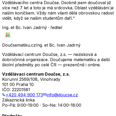
Vzdělávacího centra Doučse. Osobně jsem doučoval již
více než 7 let a toto je má srdcovka. Oblast vzdělávání je
naším koníčkem. Vždy nám všem dělá obrovskou radost
vidět, když se našim studentům daří.“
Ing. et Bc. Ivan Jadrný · ředitel
Doučsematiku.cz
Ing. et Bc. Ivan Jadrný
Vzdělávací centrum Doučse, z.s. — nezisková a
dobročinná organizace. Doučujeme matematiku a další
školní předměty po celé ČR — prezenčně i online.
Vzdělávací centrum Doučse, z.s.
Korunní 2569/108, Vinohrady
101 00 Praha 10
IČO:
22201581
+420 494 900 173
info@doucse.cz
Zákaznická linka
Po–Pá: 9:00–19:00 · So–Ne: 14:00–18:00
Předměty