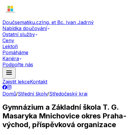
Doučsematiku.cz
Ing. et Bc. Ivan Jadrný
Nabídka doučování
Ostatní služby
Ceny
Lektoři
Pomáháme
Kariéra
Podpořte nás
Zajistit lekce
Kontakt
Domů
/
Střední školy
/
Středočeský kraj
Gymnázium a Základní škola T. G.
Masaryka Mnichovice okres Praha-
východ, příspěvková organizace