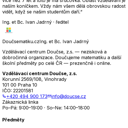
více než 7 let a toto je má srdcovka. Oblast vzdělávání je
naším koníčkem. Vždy nám všem dělá obrovskou radost
vidět, když se našim studentům daří.“
Ing. et Bc. Ivan Jadrný · ředitel
Doučsematiku.cz
Ing. et Bc. Ivan Jadrný
Vzdělávací centrum Doučse, z.s. — nezisková a
dobročinná organizace. Doučujeme matematiku a další
školní předměty po celé ČR — prezenčně i online.
Vzdělávací centrum Doučse, z.s.
Korunní 2569/108, Vinohrady
101 00 Praha 10
IČO:
22201581
+420 494 900 173
info@doucse.cz
Zákaznická linka
Po–Pá: 9:00–19:00 · So–Ne: 14:00–18:00
Předměty