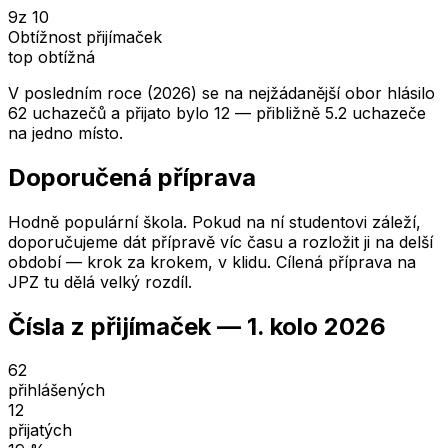
9
z 10
Obtížnost přijímaček
top obtížná
V posledním roce (2026) se na nejžádanější obor hlásilo
62 uchazečů a přijato bylo 12 — přibližně 5.2 uchazeče
na jedno místo.
Doporučená příprava
Hodně populární škola. Pokud na ní studentovi záleží,
doporučujeme dát přípravě víc času a rozložit ji na delší
období — krok za krokem, v klidu. Cílená příprava na
JPZ tu dělá velký rozdíl.
Čísla z přijímaček —
1. kolo
2026
62
přihlášených
12
přijatých