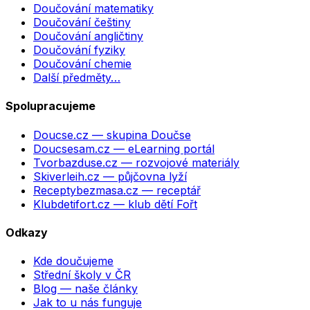
Doučování matematiky
Doučování češtiny
Doučování angličtiny
Doučování fyziky
Doučování chemie
Další předměty…
Spolupracujeme
Doucse.cz
— skupina Doučse
Doucsesam.cz
— eLearning portál
Tvorbazduse.cz
— rozvojové materiály
Skiverleih.cz
— půjčovna lyží
Receptybezmasa.cz
— receptář
Klubdetifort.cz
— klub dětí Fořt
Odkazy
Kde doučujeme
Střední školy v ČR
Blog — naše články
Jak to u nás funguje