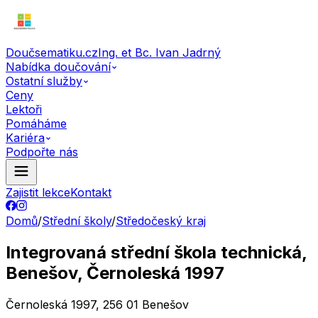
Doučsematiku.cz
Ing. et Bc. Ivan Jadrný
Nabídka doučování
Ostatní služby
Ceny
Lektoři
Pomáháme
Kariéra
Podpořte nás
Zajistit lekce
Kontakt
Domů
/
Střední školy
/
Středočeský kraj
Integrovaná střední škola technická,
Benešov, Černoleská 1997
Černoleská 1997, 256 01 Benešov