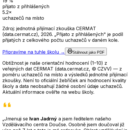
19
%
přijato z přihlášených
5.2
×
uchazečů na místo
Zdroj: jednotná přijímací zkouška CERMAT
(data.cermat.cz),
2026
. „Přijato z přihlášených" je podíl
přijatých z celkového počtu uchazečů v daném kole.
Připravíme na tuhle školu →
Stáhnout jako PDF
Obtížnost je naše orientační hodnocení (1–10) z
veřejných dat CERMAT (data.cermat.cz, © CZVV) — z
poměru uchazečů na místo a výsledků jednotné přijímací
zkoušky. Není to oficiální žebříček ani hodnocení kvality
školy a data neobsahují žádné osobní údaje uchazečů.
Aktuální informace ověřte na webu školy.
„Jmenuji se
Ivan Jadrný
a jsem ředitelem našeho
Vzdělávacího centra Doučse. Osobně jsem doučoval již