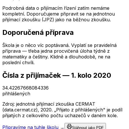
Podrobná data o přijímacím řízení zatím nemáme
kompletní. Doporučujeme připravit se na jednotnou
přijímací zkoušku (JPZ) jako na běžnou zkoušku.
Doporučená příprava
Škola je o něco víc poptávaná. Vyplatí se pravidelná
příprava — třeba jedna procvičená úloha týdně z
matematiky a češtiny. Klidně a dlouhodobě, ne na
poslední chvíli.
Čísla z přijímaček —
1. kolo
2020
34.42267668084336
přihlášených
Zdroj: jednotná přijímací zkouška CERMAT
(data.cermat.cz),
2020
. „Přijato z přihlášených" je podíl
přijatých z celkového počtu uchazečů v daném kole.
Připravíme na tuhle školu →
Stáhnout jako PDF