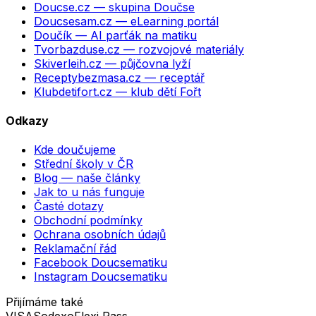
Doucse.cz
— skupina Doučse
Doucsesam.cz
— eLearning portál
Doučík
— AI parťák na matiku
Tvorbazduse.cz
— rozvojové materiály
Skiverleih.cz
— půjčovna lyží
Receptybezmasa.cz
— receptář
Klubdetifort.cz
— klub dětí Fořt
Odkazy
Kde doučujeme
Střední školy v ČR
Blog — naše články
Jak to u nás funguje
Časté dotazy
Obchodní podmínky
Ochrana osobních údajů
Reklamační řád
Facebook Doucsematiku
Instagram Doucsematiku
Přijímáme také