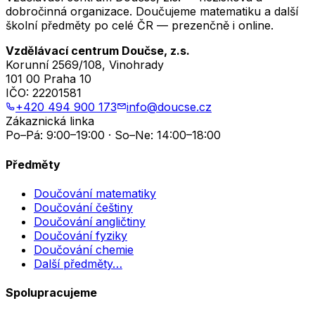
dobročinná organizace. Doučujeme matematiku a další
školní předměty po celé ČR — prezenčně i online.
Vzdělávací centrum Doučse, z.s.
Korunní 2569/108, Vinohrady
101 00 Praha 10
IČO:
22201581
+420 494 900 173
info@doucse.cz
Zákaznická linka
Po–Pá: 9:00–19:00 · So–Ne: 14:00–18:00
Předměty
Doučování matematiky
Doučování češtiny
Doučování angličtiny
Doučování fyziky
Doučování chemie
Další předměty…
Spolupracujeme