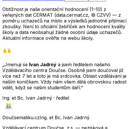
Obtížnost je naše orientační hodnocení (1–10) z
veřejných dat CERMAT (data.cermat.cz, © CZVV) — z
poměru uchazečů na místo a výsledků jednotné přijímací
zkoušky. Není to oficiální žebříček ani hodnocení kvality
školy a data neobsahují žádné osobní údaje uchazečů.
Aktuální informace ověřte na webu školy.
„Jmenuji se
Ivan Jadrný
a jsem ředitelem našeho
Vzdělávacího centra Doučse. Osobně jsem doučoval již
více než 7 let a toto je má srdcovka. Oblast vzdělávání je
naším koníčkem. Vždy nám všem dělá obrovskou radost
vidět, když se našim studentům daří.“
Ing. et Bc. Ivan Jadrný · ředitel
Doučsematiku.cz
Ing. et Bc. Ivan Jadrný
Vzdělávací centrum Doučse, z.s. — nezisková a