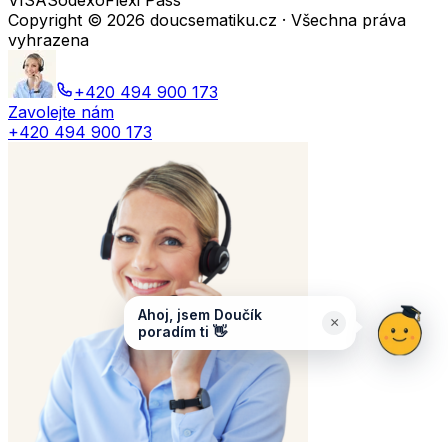
VISA
Sodexo
Flexi Pass
Copyright ©
2026
doucsematiku.cz · Všechna práva
vyhrazena
+420 494 900 173
Zavolejte nám
+420 494 900 173
Ahoj, jsem Doučík
×
poradím ti 👋