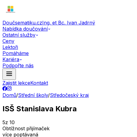
Doučsematiku.cz
Ing. et Bc. Ivan Jadrný
Nabídka doučování
Ostatní služby
Ceny
Lektoři
Pomáháme
Kariéra
Podpořte nás
Zajistit lekce
Kontakt
Domů
/
Střední školy
/
Středočeský kraj
ISŠ Stanislava Kubra
5
z 10
Obtížnost přijímaček
více poptávaná