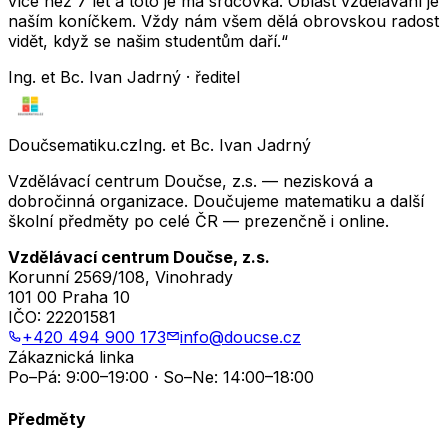
více než 7 let a toto je má srdcovka. Oblast vzdělávání je
naším koníčkem. Vždy nám všem dělá obrovskou radost
vidět, když se našim studentům daří.“
Ing. et Bc. Ivan Jadrný · ředitel
Doučsematiku.cz
Ing. et Bc. Ivan Jadrný
Vzdělávací centrum Doučse, z.s. — nezisková a
dobročinná organizace. Doučujeme matematiku a další
školní předměty po celé ČR — prezenčně i online.
Vzdělávací centrum Doučse, z.s.
Korunní 2569/108, Vinohrady
101 00 Praha 10
IČO:
22201581
+420 494 900 173
info@doucse.cz
Zákaznická linka
Po–Pá: 9:00–19:00 · So–Ne: 14:00–18:00
Předměty