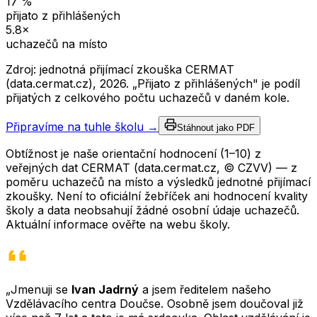
17
%
přijato z přihlášených
5.8
×
uchazečů na místo
Zdroj: jednotná přijímací zkouška CERMAT
(data.cermat.cz),
2026
. „Přijato z přihlášených" je podíl
přijatých z celkového počtu uchazečů v daném kole.
Připravíme na tuhle školu →
Stáhnout jako PDF
Obtížnost je naše orientační hodnocení (1–10) z
veřejných dat CERMAT (data.cermat.cz, © CZVV) — z
poměru uchazečů na místo a výsledků jednotné přijímací
zkoušky. Není to oficiální žebříček ani hodnocení kvality
školy a data neobsahují žádné osobní údaje uchazečů.
Aktuální informace ověřte na webu školy.
„Jmenuji se
Ivan Jadrný
a jsem ředitelem našeho
Vzdělávacího centra Doučse. Osobně jsem doučoval již