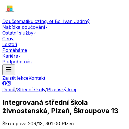
Doučsematiku.cz
Ing. et Bc. Ivan Jadrný
Nabídka doučování
Ostatní služby
Ceny
Lektoři
Pomáháme
Kariéra
Podpořte nás
Zajistit lekce
Kontakt
Domů
/
Střední školy
/
Plzeňský kraj
Integrovaná střední škola
živnostenská, Plzeň, Škroupova 13
Škroupova 209/13, 301 00 Plzeň