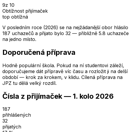
9
z 10
Obtížnost přijímaček
top obtížná
V posledním roce (2026) se na nejžádanější obor hlásilo
187 uchazečů a přijato bylo 32 — přibližně 5.8 uchazeče
na jedno místo.
Doporučená příprava
Hodně populární škola. Pokud na ní studentovi záleží,
doporučujeme dát přípravě víc času a rozložit ji na delší
období — krok za krokem, v klidu. Cílená příprava na
JPZ tu dělá velký rozdíl.
Čísla z přijímaček —
1. kolo
2026
187
přihlášených
32
přijatých