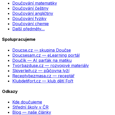
Doučování matematiky
Doučování češtiny
Doučování angličtiny
Doučování fyziky
Doučování chemie
Další předměty…
Spolupracujeme
Doucse.cz
— skupina Doučse
Doucsesam.cz
— eLearning portál
Doučík
— AI parťák na matiku
Tvorbazduse.cz
— rozvojové materiály
Skiverleih.cz
— půjčovna lyží
Receptybezmasa.cz
— receptář
Klubdetifort.cz
— klub dětí Fořt
Odkazy
Kde doučujeme
Střední školy v ČR
Blog — naše články