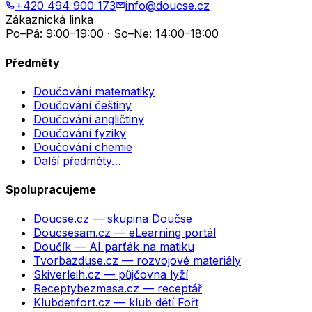
+420 494 900 173
info@doucse.cz
Zákaznická linka
Po–Pá: 9:00–19:00 · So–Ne: 14:00–18:00
Předměty
Doučování matematiky
Doučování češtiny
Doučování angličtiny
Doučování fyziky
Doučování chemie
Další předměty…
Spolupracujeme
Doucse.cz
— skupina Doučse
Doucsesam.cz
— eLearning portál
Doučík
— AI parťák na matiku
Tvorbazduse.cz
— rozvojové materiály
Skiverleih.cz
— půjčovna lyží
Receptybezmasa.cz
— receptář
Klubdetifort.cz
— klub dětí Fořt