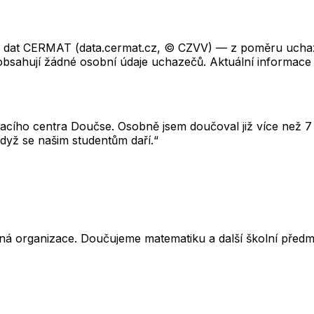
ch dat CERMAT (data.cermat.cz, © CZVV) — z poměru uchaze
neobsahují žádné osobní údaje uchazečů. Aktuální informace
cího centra Doučse. Osobně jsem doučoval již více než 7 l
dyž se našim studentům daří.“
ná organizace. Doučujeme matematiku a další školní předm