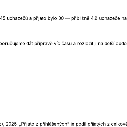
145 uchazečů a přijato bylo 30 — přibližně 4.8 uchazeče na
oručujeme dát přípravě víc času a rozložit ji na delší obd
z),
2026
. „Přijato z přihlášených" je podíl přijatých z cel