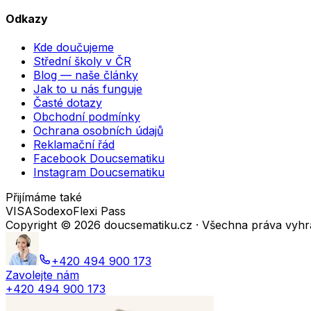
Odkazy
Kde doučujeme
Střední školy v ČR
Blog — naše články
Jak to u nás funguje
Časté dotazy
Obchodní podmínky
Ochrana osobních údajů
Reklamační řád
Facebook Doucsematiku
Instagram Doucsematiku
Přijímáme také
VISA
Sodexo
Flexi Pass
Copyright ©
2026
doucsematiku.cz · Všechna práva vyh
+420 494 900 173
Zavolejte nám
+420 494 900 173