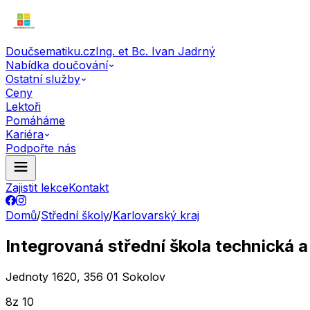
Doučsematiku.cz
Ing. et Bc. Ivan Jadrný
Nabídka doučování
Ostatní služby
Ceny
Lektoři
Pomáháme
Kariéra
Podpořte nás
Zajistit lekce
Kontakt
Domů
/
Střední školy
/
Karlovarský kraj
Integrovaná střední škola technická 
Jednoty 1620, 356 01 Sokolov
8
z 10