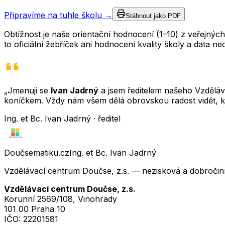
Připravíme na tuhle školu →
Stáhnout jako PDF
Obtížnost je naše orientační hodnocení (1–10) z veřejný
to oficiální žebříček ani hodnocení kvality školy a data 
„Jmenuji se
Ivan Jadrný
a jsem ředitelem našeho Vzděláva
koníčkem. Vždy nám všem dělá obrovskou radost vidět, k
Ing. et Bc. Ivan Jadrný · ředitel
Doučsematiku.cz
Ing. et Bc. Ivan Jadrný
Vzdělávací centrum Doučse, z.s. — nezisková a dobročin
Vzdělávací centrum Doučse, z.s.
Korunní 2569/108, Vinohrady
101 00 Praha 10
IČO:
22201581