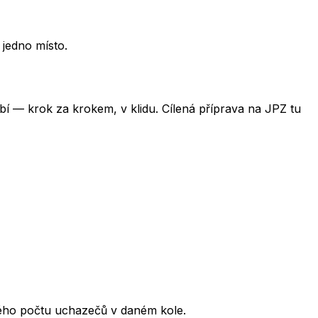
 jedno místo.
obí — krok za krokem, v klidu. Cílená příprava na JPZ tu
kového počtu uchazečů v daném kole.