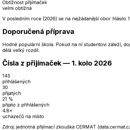
Obtížnost přijímaček
velmi obtížná
V posledním roce (2026) se na nejžádanější obor hlásilo 
Doporučená příprava
Hodně populární škola. Pokud na ní studentovi záleží, dop
dělá velký rozdíl.
Čísla z přijímaček —
1. kolo
2026
145
přihlášených
30
přijatých
21
%
přijato z přihlášených
4.8
×
uchazečů na místo
Zdroj: jednotná přijímací zkouška CERMAT (data.cermat.c