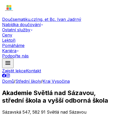
Doučsematiku.cz
Ing. et Bc. Ivan Jadrný
Nabídka doučování
Ostatní služby
Ceny
Lektoři
Pomáháme
Kariéra
Podpořte nás
Zajistit lekce
Kontakt
Domů
/
Střední školy
/
Kraj Vysočina
Akademie Světlá nad Sázavou,
střední škola a vyšší odborná škola
Sázavská 547, 582 91 Světlá nad Sázavou