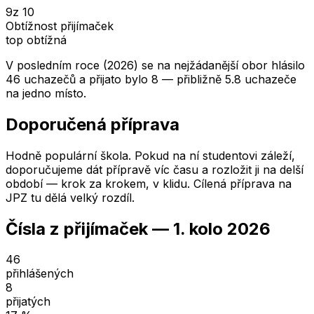
9
z 10
Obtížnost přijímaček
top obtížná
V posledním roce (2026) se na nejžádanější obor hlásilo
46 uchazečů a přijato bylo 8 — přibližně 5.8 uchazeče
na jedno místo.
Doporučená příprava
Hodně populární škola. Pokud na ní studentovi záleží,
doporučujeme dát přípravě víc času a rozložit ji na delší
období — krok za krokem, v klidu. Cílená příprava na
JPZ tu dělá velký rozdíl.
Čísla z přijímaček —
1. kolo
2026
46
přihlášených
8
přijatých