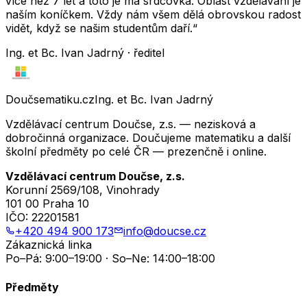
více než 7 let a toto je má srdcovka. Oblast vzdělávání je
naším koníčkem. Vždy nám všem dělá obrovskou radost
vidět, když se našim studentům daří.“
Ing. et Bc. Ivan Jadrný · ředitel
Doučsematiku.cz
Ing. et Bc. Ivan Jadrný
Vzdělávací centrum Doučse, z.s. — nezisková a
dobročinná organizace. Doučujeme matematiku a další
školní předměty po celé ČR — prezenčně i online.
Vzdělávací centrum Doučse, z.s.
Korunní 2569/108, Vinohrady
101 00 Praha 10
IČO:
22201581
+420 494 900 173
info@doucse.cz
Zákaznická linka
Po–Pá: 9:00–19:00 · So–Ne: 14:00–18:00
Předměty