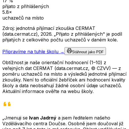
17
%
přijato z přihlášených
5.8
×
uchazečů na místo
Zdroj: jednotná přijímací zkouška CERMAT
(data.cermat.cz),
2026
. „Přijato z přihlášených" je podíl
přijatých z celkového počtu uchazečů v daném kole.
Připravíme na tuhle školu →
Stáhnout jako PDF
Obtížnost je naše orientační hodnocení (1–10) z
veřejných dat CERMAT (data.cermat.cz, © CZVV) — z
poměru uchazečů na místo a výsledků jednotné přijímací
zkoušky. Není to oficiální žebříček ani hodnocení kvality
školy a data neobsahují žádné osobní údaje uchazečů.
Aktuální informace ověřte na webu školy.
„Jmenuji se
Ivan Jadrný
a jsem ředitelem našeho
Vzdělávacího centra Doučse. Osobně jsem doučoval již