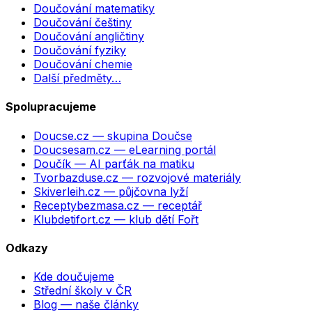
Doučování matematiky
Doučování češtiny
Doučování angličtiny
Doučování fyziky
Doučování chemie
Další předměty…
Spolupracujeme
Doucse.cz
— skupina Doučse
Doucsesam.cz
— eLearning portál
Doučík
— AI parťák na matiku
Tvorbazduse.cz
— rozvojové materiály
Skiverleih.cz
— půjčovna lyží
Receptybezmasa.cz
— receptář
Klubdetifort.cz
— klub dětí Fořt
Odkazy
Kde doučujeme
Střední školy v ČR
Blog — naše články