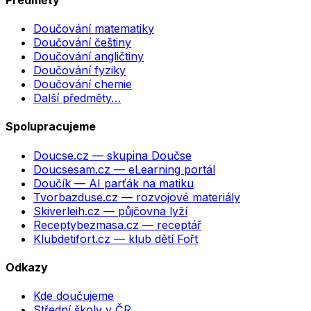
Doučování matematiky
Doučování češtiny
Doučování angličtiny
Doučování fyziky
Doučování chemie
Další předměty…
Spolupracujeme
Doucse.cz
— skupina Doučse
Doucsesam.cz
— eLearning portál
Doučík
— AI parťák na matiku
Tvorbazduse.cz
— rozvojové materiály
Skiverleih.cz
— půjčovna lyží
Receptybezmasa.cz
— receptář
Klubdetifort.cz
— klub dětí Fořt
Odkazy
Kde doučujeme
Střední školy v ČR