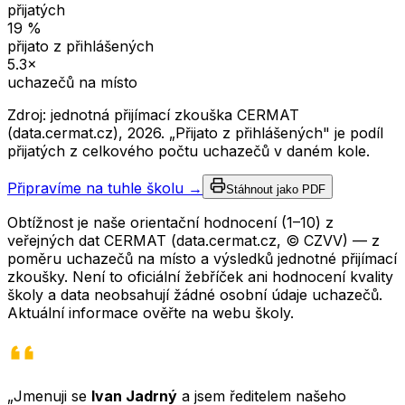
přijatých
19
%
přijato z přihlášených
5.3
×
uchazečů na místo
Zdroj: jednotná přijímací zkouška CERMAT
(data.cermat.cz),
2026
. „Přijato z přihlášených" je podíl
přijatých z celkového počtu uchazečů v daném kole.
Připravíme na tuhle školu →
Stáhnout jako PDF
Obtížnost je naše orientační hodnocení (1–10) z
veřejných dat CERMAT (data.cermat.cz, © CZVV) — z
poměru uchazečů na místo a výsledků jednotné přijímací
zkoušky. Není to oficiální žebříček ani hodnocení kvality
školy a data neobsahují žádné osobní údaje uchazečů.
Aktuální informace ověřte na webu školy.
„Jmenuji se
Ivan Jadrný
a jsem ředitelem našeho