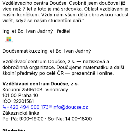
Vzdělávacího centra Doučse. Osobně jsem doučoval již
více než 7 let a toto je má srdcovka. Oblast vzdělávání je
naším koníčkem. Vždy nám všem dělá obrovskou radost
vidět, když se našim studentům daří.“
Ing. et Bc. Ivan Jadrný · ředitel
Doučsematiku.cz
Ing. et Bc. Ivan Jadrný
Vzdělávací centrum Doučse, z.s. — nezisková a
dobročinná organizace. Doučujeme matematiku a další
školní předměty po celé ČR — prezenčně i online.
Vzdělávací centrum Doučse, z.s.
Korunní 2569/108, Vinohrady
101 00 Praha 10
IČO:
22201581
+420 494 900 173
info@doucse.cz
Zákaznická linka
Po–Pá: 9:00–19:00 · So–Ne: 14:00–18:00
Předměty