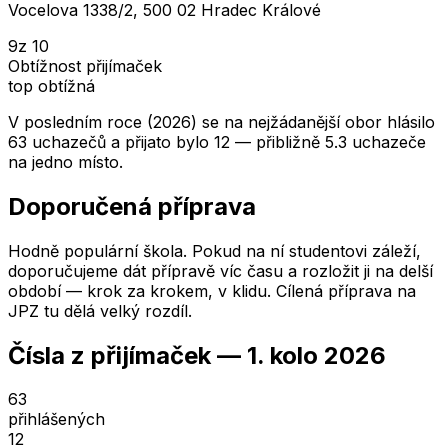
Vocelova 1338/2, 500 02 Hradec Králové
9
z 10
Obtížnost přijímaček
top obtížná
V posledním roce (2026) se na nejžádanější obor hlásilo
63 uchazečů a přijato bylo 12 — přibližně 5.3 uchazeče
na jedno místo.
Doporučená příprava
Hodně populární škola. Pokud na ní studentovi záleží,
doporučujeme dát přípravě víc času a rozložit ji na delší
období — krok za krokem, v klidu. Cílená příprava na
JPZ tu dělá velký rozdíl.
Čísla z přijímaček —
1. kolo
2026
63
přihlášených
12