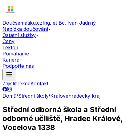
Doučsematiku.cz
Ing. et Bc. Ivan Jadrný
Nabídka doučování
Ostatní služby
Ceny
Lektoři
Pomáháme
Kariéra
Podpořte nás
Zajistit lekce
Kontakt
Domů
/
Střední školy
/
Královéhradecký kraj
Střední odborná škola a Střední
odborné učiliště, Hradec Králové,
Vocelova 1338