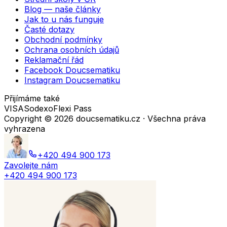
Blog — naše články
Jak to u nás funguje
Časté dotazy
Obchodní podmínky
Ochrana osobních údajů
Reklamační řád
Facebook Doucsematiku
Instagram Doucsematiku
Přijímáme také
VISA
Sodexo
Flexi Pass
Copyright ©
2026
doucsematiku.cz · Všechna práva
vyhrazena
+420 494 900 173
Zavolejte nám
+420 494 900 173