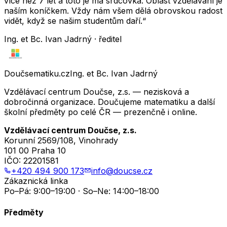
více než 7 let a toto je má srdcovka. Oblast vzdělávání je
naším koníčkem. Vždy nám všem dělá obrovskou radost
vidět, když se našim studentům daří.“
Ing. et Bc. Ivan Jadrný · ředitel
Doučsematiku.cz
Ing. et Bc. Ivan Jadrný
Vzdělávací centrum Doučse, z.s. — nezisková a
dobročinná organizace. Doučujeme matematiku a další
školní předměty po celé ČR — prezenčně i online.
Vzdělávací centrum Doučse, z.s.
Korunní 2569/108, Vinohrady
101 00 Praha 10
IČO:
22201581
+420 494 900 173
info@doucse.cz
Zákaznická linka
Po–Pá: 9:00–19:00 · So–Ne: 14:00–18:00
Předměty