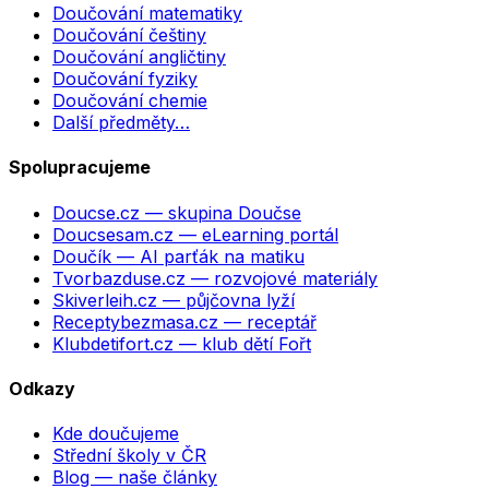
Doučování matematiky
Doučování češtiny
Doučování angličtiny
Doučování fyziky
Doučování chemie
Další předměty…
Spolupracujeme
Doucse.cz
— skupina Doučse
Doucsesam.cz
— eLearning portál
Doučík
— AI parťák na matiku
Tvorbazduse.cz
— rozvojové materiály
Skiverleih.cz
— půjčovna lyží
Receptybezmasa.cz
— receptář
Klubdetifort.cz
— klub dětí Fořt
Odkazy
Kde doučujeme
Střední školy v ČR
Blog — naše články