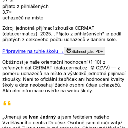
27
%
přijato z přihlášených
3.7
×
uchazečů na místo
Zdroj: jednotná přijímací zkouška CERMAT
(data.cermat.cz),
2025
. „Přijato z přihlášených" je podíl
přijatých z celkového počtu uchazečů v daném kole.
Připravíme na tuhle školu →
Stáhnout jako PDF
Obtížnost je naše orientační hodnocení (1–10) z
veřejných dat CERMAT (data.cermat.cz, © CZVV) — z
poměru uchazečů na místo a výsledků jednotné přijímací
zkoušky. Není to oficiální žebříček ani hodnocení kvality
školy a data neobsahují žádné osobní údaje uchazečů.
Aktuální informace ověřte na webu školy.
„Jmenuji se
Ivan Jadrný
a jsem ředitelem našeho
Vzdělávacího centra Doučse. Osobně jsem doučoval již