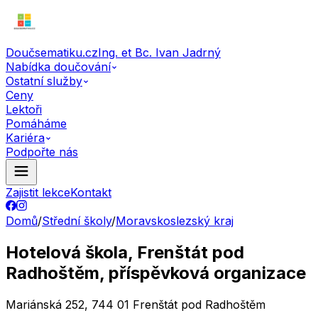
Doučsematiku.cz
Ing. et Bc. Ivan Jadrný
Nabídka doučování
Ostatní služby
Ceny
Lektoři
Pomáháme
Kariéra
Podpořte nás
Zajistit lekce
Kontakt
Domů
/
Střední školy
/
Moravskoslezský kraj
Hotelová škola, Frenštát pod
Radhoštěm, příspěvková organizace
Mariánská 252, 744 01 Frenštát pod Radhoštěm