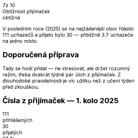
7
z 10
Obtížnost přijímaček
obtížná
V posledním roce (2025) se na nejžádanější obor hlásilo
111 uchazečů a přijato bylo 30 — přibližně 3.7 uchazeče
na jedno místo.
Doporučená příprava
Tady se hodí přidat — ne stresovat, ale držet rozumný
režim, třeba dvakrát týdně pár úloh z přijímaček. Z
dlouhodobé pravidelnosti je víc užitku než z učení týden
před zkouškou.
Čísla z přijímaček —
1. kolo
2025
111
přihlášených
30
přijatých