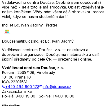
Vzdělávacího centra Doučse. Osobně jsem doučoval již
více než 7 let a toto je má srdcovka. Oblast vzdělávání je
naším koníčkem. Vždy nám všem dělá obrovskou radost
vidět, když se našim studentům daří.“
Ing. et Bc. Ivan Jadrný · ředitel
Doučsematiku.cz
Ing. et Bc. Ivan Jadrný
Vzdělávací centrum Doučse, z.s. — nezisková a
dobročinná organizace. Doučujeme matematiku a další
školní předměty po celé ČR — prezenčně i online.
Vzdělávací centrum Doučse, z.s.
Korunní 2569/108, Vinohrady
101 00 Praha 10
IČO:
22201581
+420 494 900 173
info@doucse.cz
Zákaznická linka
Po–Pá: 9:00–19:00 · So–Ne: 14:00–18:00
Předměty