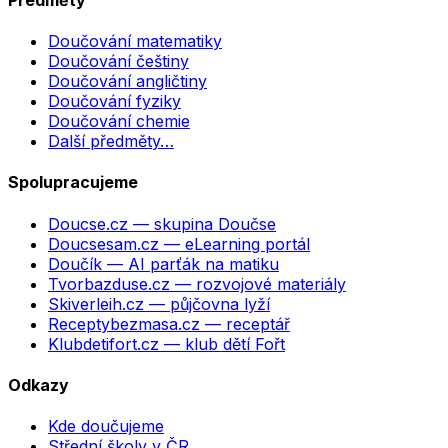
Doučování matematiky
Doučování češtiny
Doučování angličtiny
Doučování fyziky
Doučování chemie
Další předměty…
Spolupracujeme
Doucse.cz
— skupina Doučse
Doucsesam.cz
— eLearning portál
Doučík
— AI parťák na matiku
Tvorbazduse.cz
— rozvojové materiály
Skiverleih.cz
— půjčovna lyží
Receptybezmasa.cz
— receptář
Klubdetifort.cz
— klub dětí Fořt
Odkazy
Kde doučujeme
Střední školy v ČR