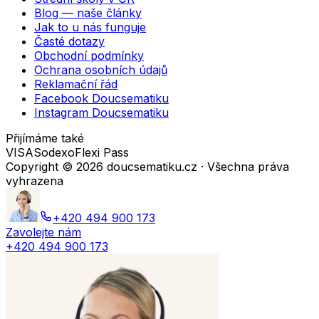
Blog — naše články
Jak to u nás funguje
Časté dotazy
Obchodní podmínky
Ochrana osobních údajů
Reklamační řád
Facebook Doucsematiku
Instagram Doucsematiku
Přijímáme také
VISA
Sodexo
Flexi Pass
Copyright ©
2026
doucsematiku.cz · Všechna práva
vyhrazena
+420 494 900 173
Zavolejte nám
+420 494 900 173