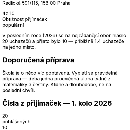
Radlická 591/115, 158 00 Praha
4
z 10
Obtížnost přijímaček
populární
V posledním roce (2026) se na nejžádanější obor hlásilo
20 uchazečů a přijato bylo 10 — přibližně 1.4 uchazeče
na jedno místo.
Doporučená příprava
Škola je o něco víc poptávaná. Vyplatí se pravidelná
příprava — třeba jedna procvičená úloha týdně z
matematiky a češtiny. Klidně a dlouhodobě, ne na
poslední chvíli.
Čísla z přijímaček —
1. kolo
2026
20
přihlášených
10