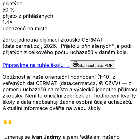
přijatých
50
%
přijato z přihlášených
1.4
×
uchazečů na místo
Zdroj: jednotná přijímací zkouška CERMAT
(data.cermat.cz),
2026
. „Přijato z přihlášených" je podíl
přijatých z celkového počtu uchazečů v daném kole.
Připravíme na tuhle školu →
Stáhnout jako PDF
Obtížnost je naše orientační hodnocení (1–10) z
veřejných dat CERMAT (data.cermat.cz, © CZVV) — z
poměru uchazečů na místo a výsledků jednotné přijímací
zkoušky. Není to oficiální žebříček ani hodnocení kvality
školy a data neobsahují žádné osobní údaje uchazečů.
Aktuální informace ověřte na webu školy.
„Jmenuji se
Ivan Jadrný
a jsem ředitelem našeho