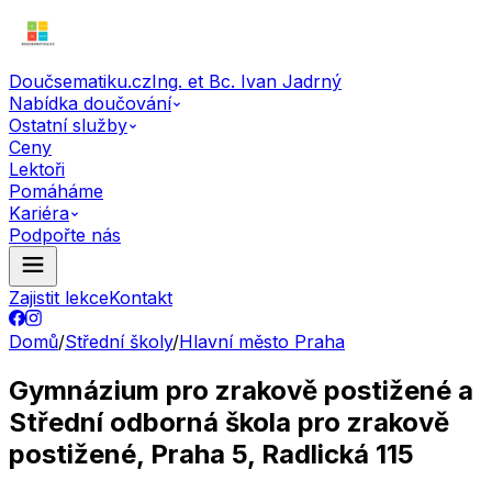
Doučsematiku.cz
Ing. et Bc. Ivan Jadrný
Nabídka doučování
Ostatní služby
Ceny
Lektoři
Pomáháme
Kariéra
Podpořte nás
Zajistit lekce
Kontakt
Domů
/
Střední školy
/
Hlavní město Praha
Gymnázium pro zrakově postižené a
Střední odborná škola pro zrakově
postižené, Praha 5, Radlická 115