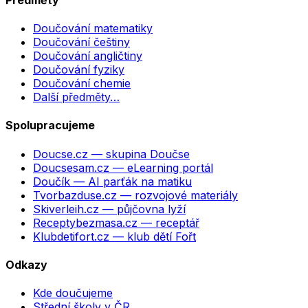
Doučování matematiky
Doučování češtiny
Doučování angličtiny
Doučování fyziky
Doučování chemie
Další předměty…
Spolupracujeme
Doucse.cz
— skupina Doučse
Doucsesam.cz
— eLearning portál
Doučík
— AI parťák na matiku
Tvorbazduse.cz
— rozvojové materiály
Skiverleih.cz
— půjčovna lyží
Receptybezmasa.cz
— receptář
Klubdetifort.cz
— klub dětí Fořt
Odkazy
Kde doučujeme
Střední školy v ČR