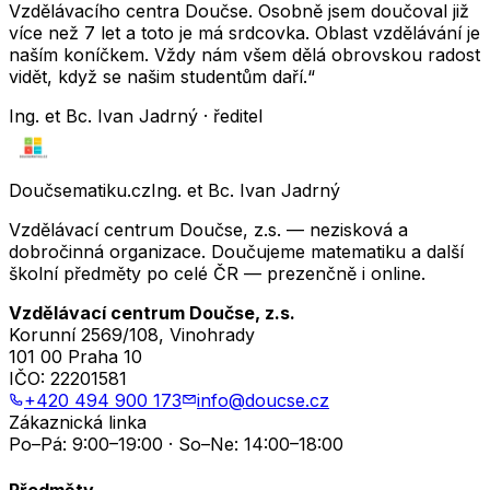
Vzdělávacího centra Doučse. Osobně jsem doučoval již
více než 7 let a toto je má srdcovka. Oblast vzdělávání je
naším koníčkem. Vždy nám všem dělá obrovskou radost
vidět, když se našim studentům daří.“
Ing. et Bc. Ivan Jadrný · ředitel
Doučsematiku.cz
Ing. et Bc. Ivan Jadrný
Vzdělávací centrum Doučse, z.s. — nezisková a
dobročinná organizace. Doučujeme matematiku a další
školní předměty po celé ČR — prezenčně i online.
Vzdělávací centrum Doučse, z.s.
Korunní 2569/108, Vinohrady
101 00 Praha 10
IČO:
22201581
+420 494 900 173
info@doucse.cz
Zákaznická linka
Po–Pá: 9:00–19:00 · So–Ne: 14:00–18:00
Předměty