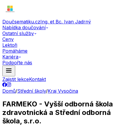
Doučsematiku.cz
Ing. et Bc. Ivan Jadrný
Nabídka doučování
Ostatní služby
Ceny
Lektoři
Pomáháme
Kariéra
Podpořte nás
Zajistit lekce
Kontakt
Domů
/
Střední školy
/
Kraj Vysočina
FARMEKO - Vyšší odborná škola
zdravotnická a Střední odborná
škola, s.r.o.