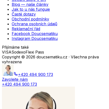
Blog — naše články
Jak to u nás funguje
Časté dotazy
Obchodní podmínky
Ochrana osobních údajů
Reklamační řád
Facebook Doucsematiku
Instagram Doucsematiku
Přijímáme také
VISA
Sodexo
Flexi Pass
Copyright ©
2026
doucsematiku.cz · Všechna práva
vyhrazena
+420 494 900 173
Zavolejte nám
+420 494 900 173