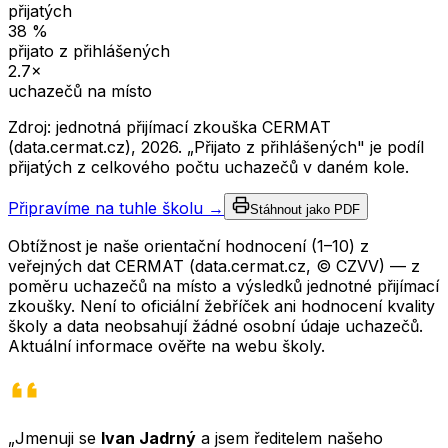
přijatých
38
%
přijato z přihlášených
2.7
×
uchazečů na místo
Zdroj: jednotná přijímací zkouška CERMAT
(data.cermat.cz),
2026
. „Přijato z přihlášených" je podíl
přijatých z celkového počtu uchazečů v daném kole.
Připravíme na tuhle školu →
Stáhnout jako PDF
Obtížnost je naše orientační hodnocení (1–10) z
veřejných dat CERMAT (data.cermat.cz, © CZVV) — z
poměru uchazečů na místo a výsledků jednotné přijímací
zkoušky. Není to oficiální žebříček ani hodnocení kvality
školy a data neobsahují žádné osobní údaje uchazečů.
Aktuální informace ověřte na webu školy.
„Jmenuji se
Ivan Jadrný
a jsem ředitelem našeho