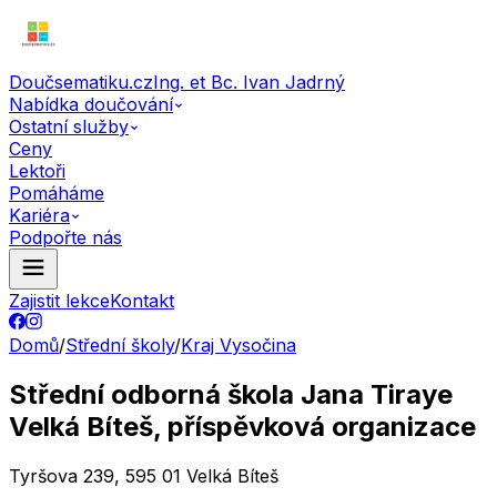
Doučsematiku.cz
Ing. et Bc. Ivan Jadrný
Nabídka doučování
Ostatní služby
Ceny
Lektoři
Pomáháme
Kariéra
Podpořte nás
Zajistit lekce
Kontakt
Domů
/
Střední školy
/
Kraj Vysočina
Střední odborná škola Jana Tiraye
Velká Bíteš, příspěvková organizace
Tyršova 239, 595 01 Velká Bíteš