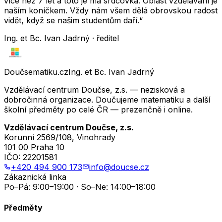
více než 7 let a toto je má srdcovka. Oblast vzdělávání je
naším koníčkem. Vždy nám všem dělá obrovskou radost
vidět, když se našim studentům daří.“
Ing. et Bc. Ivan Jadrný · ředitel
Doučsematiku.cz
Ing. et Bc. Ivan Jadrný
Vzdělávací centrum Doučse, z.s. — nezisková a
dobročinná organizace. Doučujeme matematiku a další
školní předměty po celé ČR — prezenčně i online.
Vzdělávací centrum Doučse, z.s.
Korunní 2569/108, Vinohrady
101 00 Praha 10
IČO:
22201581
+420 494 900 173
info@doucse.cz
Zákaznická linka
Po–Pá: 9:00–19:00 · So–Ne: 14:00–18:00
Předměty