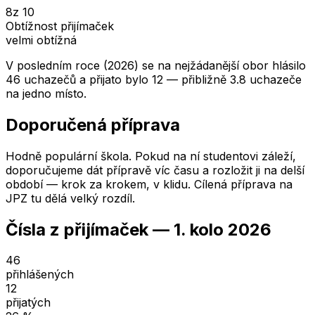
8
z 10
Obtížnost přijímaček
velmi obtížná
V posledním roce (2026) se na nejžádanější obor hlásilo
46 uchazečů a přijato bylo 12 — přibližně 3.8 uchazeče
na jedno místo.
Doporučená příprava
Hodně populární škola. Pokud na ní studentovi záleží,
doporučujeme dát přípravě víc času a rozložit ji na delší
období — krok za krokem, v klidu. Cílená příprava na
JPZ tu dělá velký rozdíl.
Čísla z přijímaček —
1. kolo
2026
46
přihlášených
12
přijatých