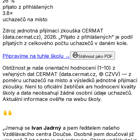
26
%
přijato z přihlášených
3.8
×
uchazečů na místo
Zdroj: jednotná přijímací zkouška CERMAT
(data.cermat.cz),
2026
. „Přijato z přihlášených" je podíl
přijatých z celkového počtu uchazečů v daném kole.
Připravíme na tuhle školu →
Stáhnout jako PDF
Obtížnost je naše orientační hodnocení (1–10) z
veřejných dat CERMAT (data.cermat.cz, © CZVV) — z
poměru uchazečů na místo a výsledků jednotné přijímací
zkoušky. Není to oficiální žebříček ani hodnocení kvality
školy a data neobsahují žádné osobní údaje uchazečů.
Aktuální informace ověřte na webu školy.
„Jmenuji se
Ivan Jadrný
a jsem ředitelem našeho
Vzdělávacího centra Doučse. Osobně jsem doučoval již