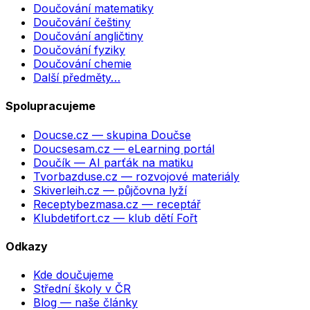
Doučování matematiky
Doučování češtiny
Doučování angličtiny
Doučování fyziky
Doučování chemie
Další předměty…
Spolupracujeme
Doucse.cz
— skupina Doučse
Doucsesam.cz
— eLearning portál
Doučík
— AI parťák na matiku
Tvorbazduse.cz
— rozvojové materiály
Skiverleih.cz
— půjčovna lyží
Receptybezmasa.cz
— receptář
Klubdetifort.cz
— klub dětí Fořt
Odkazy
Kde doučujeme
Střední školy v ČR
Blog — naše články