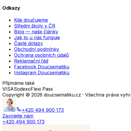
Odkazy
Kde doučujeme
Střední školy v ČR
Blog — naše články
Jak to u nás funguje
Časté dotazy
Obchodní podmínky
Ochrana osobních údajů
Reklamační řád
Facebook Doucsematiku
Instagram Doucsematiku
Přijímáme také
VISA
Sodexo
Flexi Pass
Copyright ©
2026
doucsematiku.cz · Všechna práva vyh
+420 494 900 173
Zavolejte nám
+420 494 900 173