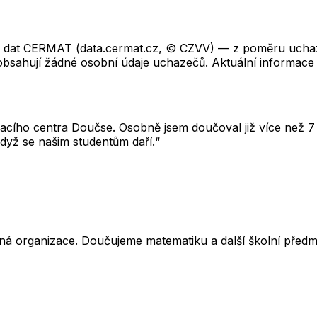
ch dat CERMAT (data.cermat.cz, © CZVV) — z poměru uchaze
neobsahují žádné osobní údaje uchazečů. Aktuální informace
cího centra Doučse. Osobně jsem doučoval již více než 7 l
dyž se našim studentům daří.“
ná organizace. Doučujeme matematiku a další školní předm