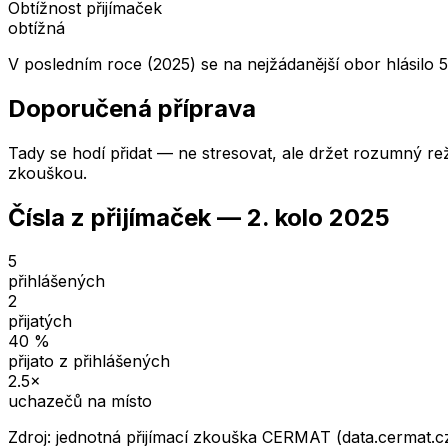
Obtížnost přijímaček
obtížná
V posledním roce (2025) se na nejžádanější obor hlásilo 5
Doporučená příprava
Tady se hodí přidat — ne stresovat, ale držet rozumný rež
zkouškou.
Čísla z přijímaček —
2. kolo
2025
5
přihlášených
2
přijatých
40
%
přijato z přihlášených
2.5
×
uchazečů na místo
Zdroj: jednotná přijímací zkouška CERMAT (data.cermat.c