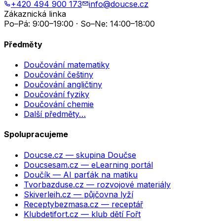
+420 494 900 173
info@doucse.cz
Zákaznická linka
Po–Pá: 9:00–19:00 · So–Ne: 14:00–18:00
Předměty
Doučování matematiky
Doučování češtiny
Doučování angličtiny
Doučování fyziky
Doučování chemie
Další předměty…
Spolupracujeme
Doucse.cz
— skupina Doučse
Doucsesam.cz
— eLearning portál
Doučík
— AI parťák na matiku
Tvorbazduse.cz
— rozvojové materiály
Skiverleih.cz
— půjčovna lyží
Receptybezmasa.cz
— receptář
Klubdetifort.cz
— klub dětí Fořt