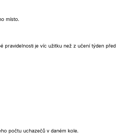
no místo.
 pravidelnosti je víc užitku než z učení týden před
kového počtu uchazečů v daném kole.