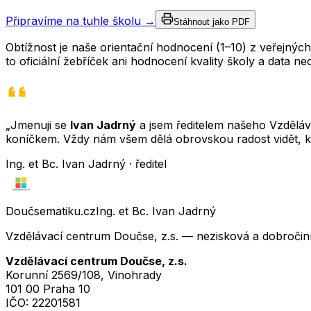
Připravíme na tuhle školu →
Stáhnout jako PDF
Obtížnost je naše orientační hodnocení (1–10) z veřejný
to oficiální žebříček ani hodnocení kvality školy a data 
„Jmenuji se
Ivan Jadrný
a jsem ředitelem našeho Vzděláva
koníčkem. Vždy nám všem dělá obrovskou radost vidět, k
Ing. et Bc. Ivan Jadrný · ředitel
Doučsematiku.cz
Ing. et Bc. Ivan Jadrný
Vzdělávací centrum Doučse, z.s. — nezisková a dobročin
Vzdělávací centrum Doučse, z.s.
Korunní 2569/108, Vinohrady
101 00 Praha 10
IČO:
22201581