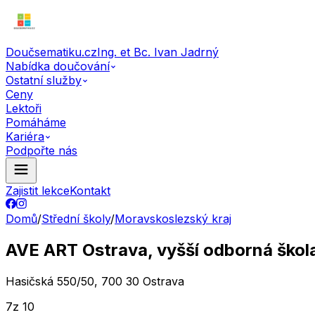
Doučsematiku.cz
Ing. et Bc. Ivan Jadrný
Nabídka doučování
Ostatní služby
Ceny
Lektoři
Pomáháme
Kariéra
Podpořte nás
Zajistit lekce
Kontakt
Domů
/
Střední školy
/
Moravskoslezský kraj
AVE ART Ostrava, vyšší odborná škola,
Hasičská 550/50, 700 30 Ostrava
7
z 10