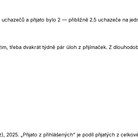
 uchazečů a přijato bylo 2 — přibližně 2.5 uchazeče na jed
im, třeba dvakrát týdně pár úloh z přijímaček. Z dlouhodobé
z),
2025
. „Přijato z přihlášených" je podíl přijatých z cel