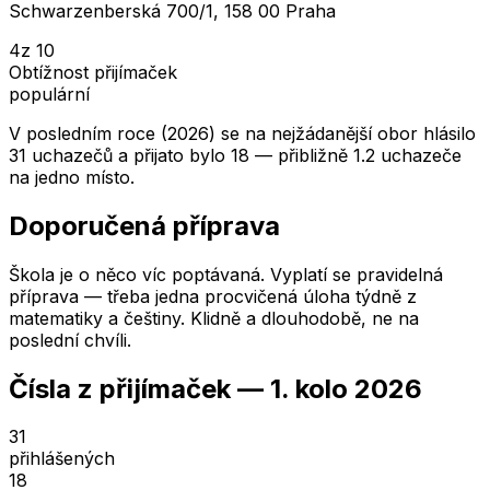
Schwarzenberská 700/1, 158 00 Praha
4
z 10
Obtížnost přijímaček
populární
V posledním roce (2026) se na nejžádanější obor hlásilo
31 uchazečů a přijato bylo 18 — přibližně 1.2 uchazeče
na jedno místo.
Doporučená příprava
Škola je o něco víc poptávaná. Vyplatí se pravidelná
příprava — třeba jedna procvičená úloha týdně z
matematiky a češtiny. Klidně a dlouhodobě, ne na
poslední chvíli.
Čísla z přijímaček —
1. kolo
2026
31
přihlášených
18