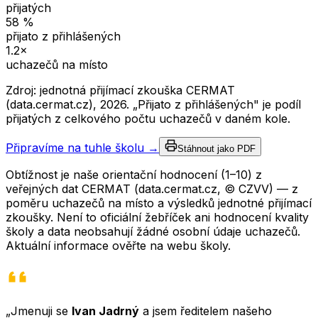
přijatých
58
%
přijato z přihlášených
1.2
×
uchazečů na místo
Zdroj: jednotná přijímací zkouška CERMAT
(data.cermat.cz),
2026
. „Přijato z přihlášených" je podíl
přijatých z celkového počtu uchazečů v daném kole.
Připravíme na tuhle školu →
Stáhnout jako PDF
Obtížnost je naše orientační hodnocení (1–10) z
veřejných dat CERMAT (data.cermat.cz, © CZVV) — z
poměru uchazečů na místo a výsledků jednotné přijímací
zkoušky. Není to oficiální žebříček ani hodnocení kvality
školy a data neobsahují žádné osobní údaje uchazečů.
Aktuální informace ověřte na webu školy.
„Jmenuji se
Ivan Jadrný
a jsem ředitelem našeho