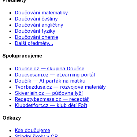
Doučování matematiky
Doučování češtiny
Doučování angličtiny
Doučování fyziky
Doučování chemie
Další předměty…
Spolupracujeme
Doucse.cz
— skupina Doučse
Doucsesam.cz
— eLearning portál
Doučík
— AI parťák na matiku
Tvorbazduse.cz
— rozvojové materiály
Skiverleih.cz
— půjčovna lyží
Receptybezmasa.cz
— receptář
Klubdetifort.cz
— klub dětí Fořt
Odkazy
Kde doučujeme
Střední školy v ČR