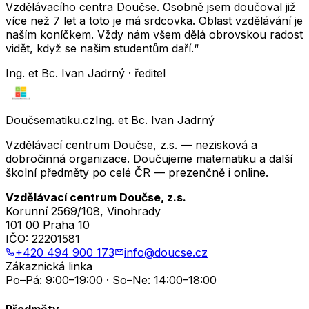
Vzdělávacího centra Doučse. Osobně jsem doučoval již
více než 7 let a toto je má srdcovka. Oblast vzdělávání je
naším koníčkem. Vždy nám všem dělá obrovskou radost
vidět, když se našim studentům daří.“
Ing. et Bc. Ivan Jadrný · ředitel
Doučsematiku.cz
Ing. et Bc. Ivan Jadrný
Vzdělávací centrum Doučse, z.s. — nezisková a
dobročinná organizace. Doučujeme matematiku a další
školní předměty po celé ČR — prezenčně i online.
Vzdělávací centrum Doučse, z.s.
Korunní 2569/108, Vinohrady
101 00 Praha 10
IČO:
22201581
+420 494 900 173
info@doucse.cz
Zákaznická linka
Po–Pá: 9:00–19:00 · So–Ne: 14:00–18:00
Předměty