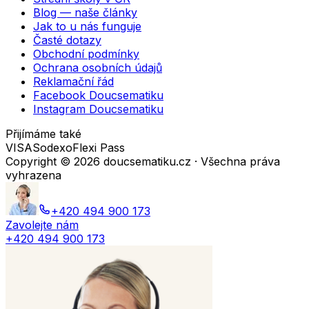
Blog — naše články
Jak to u nás funguje
Časté dotazy
Obchodní podmínky
Ochrana osobních údajů
Reklamační řád
Facebook Doucsematiku
Instagram Doucsematiku
Přijímáme také
VISA
Sodexo
Flexi Pass
Copyright ©
2026
doucsematiku.cz · Všechna práva
vyhrazena
+420 494 900 173
Zavolejte nám
+420 494 900 173