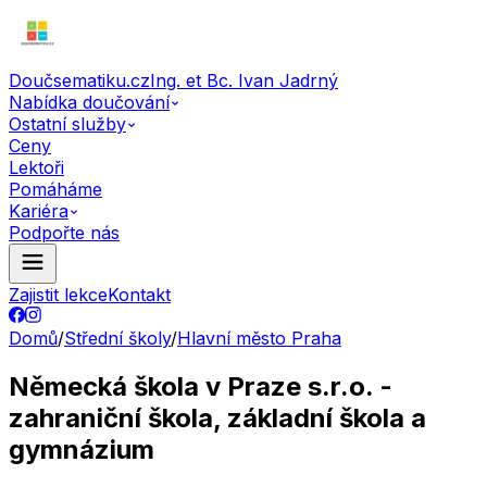
Doučsematiku.cz
Ing. et Bc. Ivan Jadrný
Nabídka doučování
Ostatní služby
Ceny
Lektoři
Pomáháme
Kariéra
Podpořte nás
Zajistit lekce
Kontakt
Domů
/
Střední školy
/
Hlavní město Praha
Německá škola v Praze s.r.o. -
zahraniční škola, základní škola a
gymnázium