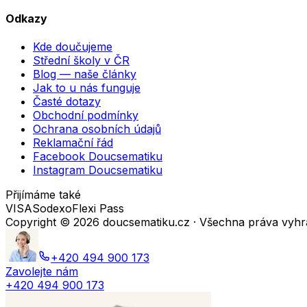
Odkazy
Kde doučujeme
Střední školy v ČR
Blog — naše články
Jak to u nás funguje
Časté dotazy
Obchodní podmínky
Ochrana osobních údajů
Reklamační řád
Facebook Doucsematiku
Instagram Doucsematiku
Přijímáme také
VISA
Sodexo
Flexi Pass
Copyright ©
2026
doucsematiku.cz · Všechna práva vyh
+420 494 900 173
Zavolejte nám
+420 494 900 173