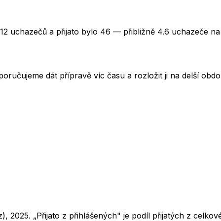
212 uchazečů a přijato bylo 46 — přibližně 4.6 uchazeče na
oručujeme dát přípravě víc času a rozložit ji na delší obd
z),
2025
. „Přijato z přihlášených" je podíl přijatých z cel