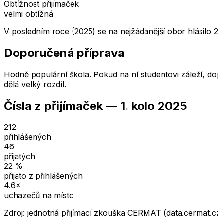
Obtížnost přijímaček
velmi obtížná
V posledním roce (2025) se na nejžádanější obor hlásilo 
Doporučená příprava
Hodně populární škola. Pokud na ní studentovi záleží, dop
dělá velký rozdíl.
Čísla z přijímaček —
1. kolo
2025
212
přihlášených
46
přijatých
22
%
přijato z přihlášených
4.6
×
uchazečů na místo
Zdroj: jednotná přijímací zkouška CERMAT (data.cermat.c