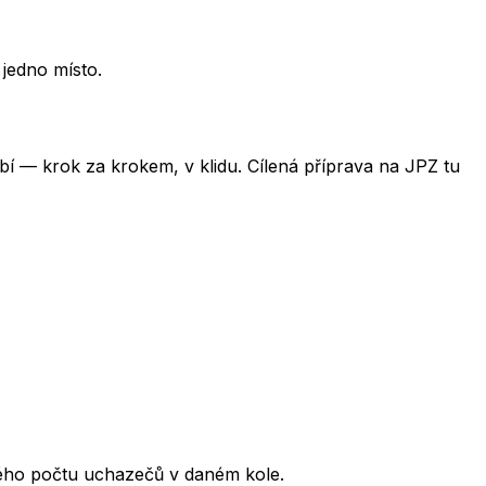
 jedno místo.
obí — krok za krokem, v klidu. Cílená příprava na JPZ tu
kového počtu uchazečů v daném kole.