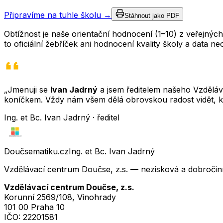
Připravíme na tuhle školu →
Stáhnout jako PDF
Obtížnost je naše orientační hodnocení (1–10) z veřejný
to oficiální žebříček ani hodnocení kvality školy a data 
„Jmenuji se
Ivan Jadrný
a jsem ředitelem našeho Vzděláva
koníčkem. Vždy nám všem dělá obrovskou radost vidět, k
Ing. et Bc. Ivan Jadrný · ředitel
Doučsematiku.cz
Ing. et Bc. Ivan Jadrný
Vzdělávací centrum Doučse, z.s. — nezisková a dobročin
Vzdělávací centrum Doučse, z.s.
Korunní 2569/108, Vinohrady
101 00 Praha 10
IČO:
22201581