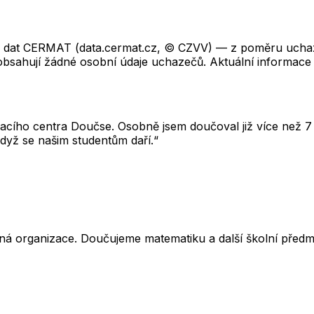
ch dat CERMAT (data.cermat.cz, © CZVV) — z poměru uchaze
neobsahují žádné osobní údaje uchazečů. Aktuální informace
cího centra Doučse. Osobně jsem doučoval již více než 7 l
dyž se našim studentům daří.“
ná organizace. Doučujeme matematiku a další školní předm