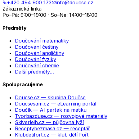
+420 494 900 173
info@doucse.cz
Zákaznická linka
Po–Pá: 9:00–19:00 · So–Ne: 14:00–18:00
Předměty
Doučování matematiky
Doučování češtiny
Doučování angličtiny
Doučování fyziky
Doučování chemie
Další předměty…
Spolupracujeme
Doucse.cz
— skupina Doučse
Doucsesam.cz
— eLearning portál
Doučík
— AI parťák na matiku
Tvorbazduse.cz
— rozvojové materiály
Skiverleih.cz
— půjčovna lyží
Receptybezmasa.cz
— receptář
Klubdetifort.cz
— klub dětí Fořt