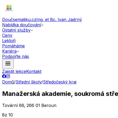
Doučsematiku.cz
Ing. et Bc. Ivan Jadrný
Nabídka doučování
Ostatní služby
Ceny
Lektoři
Pomáháme
Kariéra
Podpořte nás
Zajistit lekce
Kontakt
Domů
/
Střední školy
/
Středočeský kraj
Manažerská akademie, soukromá stře
Tovární 66, 266 01 Beroun
8
z 10