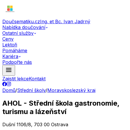
Doučsematiku.cz
Ing. et Bc. Ivan Jadrný
Nabídka doučování
Ostatní služby
Ceny
Lektoři
Pomáháme
Kariéra
Podpořte nás
Zajistit lekce
Kontakt
Domů
/
Střední školy
/
Moravskoslezský kraj
AHOL - Střední škola gastronomie,
turismu a lázeňství
Dušní 1106/8, 703 00 Ostrava