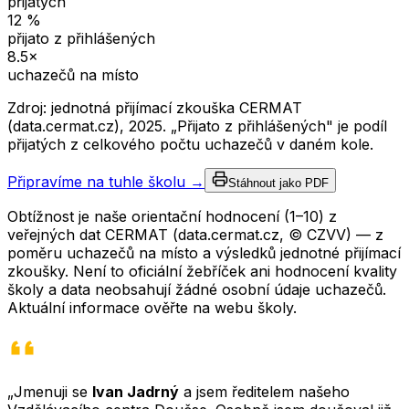
přijatých
12
%
přijato z přihlášených
8.5
×
uchazečů na místo
Zdroj: jednotná přijímací zkouška CERMAT
(data.cermat.cz),
2025
. „Přijato z přihlášených" je podíl
přijatých z celkového počtu uchazečů v daném kole.
Připravíme na tuhle školu →
Stáhnout jako PDF
Obtížnost je naše orientační hodnocení (1–10) z
veřejných dat CERMAT (data.cermat.cz, © CZVV) — z
poměru uchazečů na místo a výsledků jednotné přijímací
zkoušky. Není to oficiální žebříček ani hodnocení kvality
školy a data neobsahují žádné osobní údaje uchazečů.
Aktuální informace ověřte na webu školy.
„Jmenuji se
Ivan Jadrný
a jsem ředitelem našeho