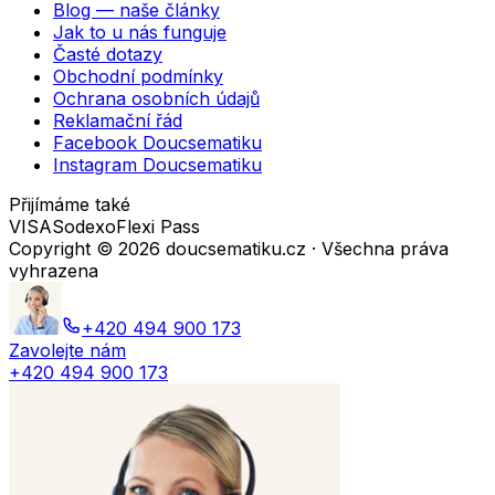
Blog — naše články
Jak to u nás funguje
Časté dotazy
Obchodní podmínky
Ochrana osobních údajů
Reklamační řád
Facebook Doucsematiku
Instagram Doucsematiku
Přijímáme také
VISA
Sodexo
Flexi Pass
Copyright ©
2026
doucsematiku.cz · Všechna práva
vyhrazena
+420 494 900 173
Zavolejte nám
+420 494 900 173