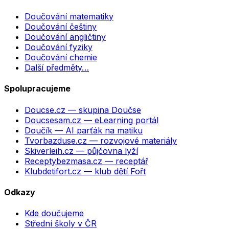
Doučování matematiky
Doučování češtiny
Doučování angličtiny
Doučování fyziky
Doučování chemie
Další předměty…
Spolupracujeme
Doucse.cz
— skupina Doučse
Doucsesam.cz
— eLearning portál
Doučík
— AI parťák na matiku
Tvorbazduse.cz
— rozvojové materiály
Skiverleih.cz
— půjčovna lyží
Receptybezmasa.cz
— receptář
Klubdetifort.cz
— klub dětí Fořt
Odkazy
Kde doučujeme
Střední školy v ČR