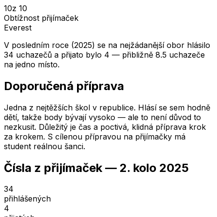
10
z 10
Obtížnost přijímaček
Everest
V posledním roce (2025) se na nejžádanější obor hlásilo
34 uchazečů a přijato bylo 4 — přibližně 8.5 uchazeče
na jedno místo.
Doporučená příprava
Jedna z nejtěžších škol v republice. Hlásí se sem hodně
dětí, takže body bývají vysoko — ale to není důvod to
nezkusit. Důležitý je čas a poctivá, klidná příprava krok
za krokem. S cílenou přípravou na přijímačky má
student reálnou šanci.
Čísla z přijímaček —
2. kolo
2025
34
přihlášených
4