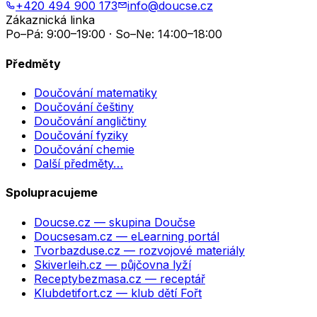
+420 494 900 173
info@doucse.cz
Zákaznická linka
Po–Pá: 9:00–19:00 · So–Ne: 14:00–18:00
Předměty
Doučování matematiky
Doučování češtiny
Doučování angličtiny
Doučování fyziky
Doučování chemie
Další předměty…
Spolupracujeme
Doucse.cz
— skupina Doučse
Doucsesam.cz
— eLearning portál
Tvorbazduse.cz
— rozvojové materiály
Skiverleih.cz
— půjčovna lyží
Receptybezmasa.cz
— receptář
Klubdetifort.cz
— klub dětí Fořt