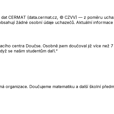
ch dat CERMAT (data.cermat.cz, © CZVV) — z poměru uchaze
neobsahují žádné osobní údaje uchazečů. Aktuální informace
cího centra Doučse. Osobně jsem doučoval již více než 7 l
dyž se našim studentům daří.“
ná organizace. Doučujeme matematiku a další školní předm