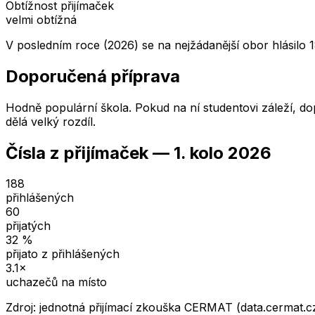
Obtížnost přijímaček
velmi obtížná
V posledním roce (2026) se na nejžádanější obor hlásilo 1
Doporučená příprava
Hodně populární škola. Pokud na ní studentovi záleží, dop
dělá velký rozdíl.
Čísla z přijímaček —
1. kolo
2026
188
přihlášených
60
přijatých
32
%
přijato z přihlášených
3.1
×
uchazečů na místo
Zdroj: jednotná přijímací zkouška CERMAT (data.cermat.c