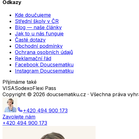
Odkazy
Kde doučujeme
Střední školy v ČR
Blog — naše články
Jak to u nás funguje
Časté dotazy
Obchodní podmínky
Ochrana osobních údajů
Reklamační řád
Facebook Doucsematiku
Instagram Doucsematiku
Přijímáme také
VISA
Sodexo
Flexi Pass
Copyright ©
2026
doucsematiku.cz · Všechna práva vyh
+420 494 900 173
Zavolejte nám
+420 494 900 173