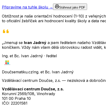
Připravíme na tuhle školu →
Stáhnout jako PDF
Obtížnost je naše orientační hodnocení (1–10) z veřejný
to oficiální žebříček ani hodnocení kvality školy a data 
„Jmenuji se
Ivan Jadrný
a jsem ředitelem našeho Vzděláva
koníčkem. Vždy nám všem dělá obrovskou radost vidět, k
Ing. et Bc. Ivan Jadrný · ředitel
Doučsematiku.cz
Ing. et Bc. Ivan Jadrný
Vzdělávací centrum Doučse, z.s. — nezisková a dobročin
Vzdělávací centrum Doučse, z.s.
Korunní 2569/108, Vinohrady
101 00 Praha 10
IČO:
22201581