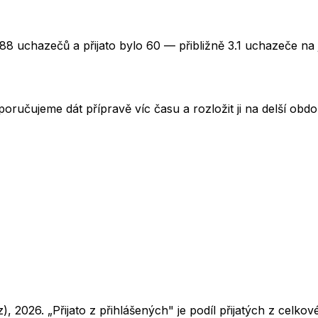
88 uchazečů a přijato bylo 60 — přibližně 3.1 uchazeče na 
oručujeme dát přípravě víc času a rozložit ji na delší obd
z),
2026
. „Přijato z přihlášených" je podíl přijatých z cel