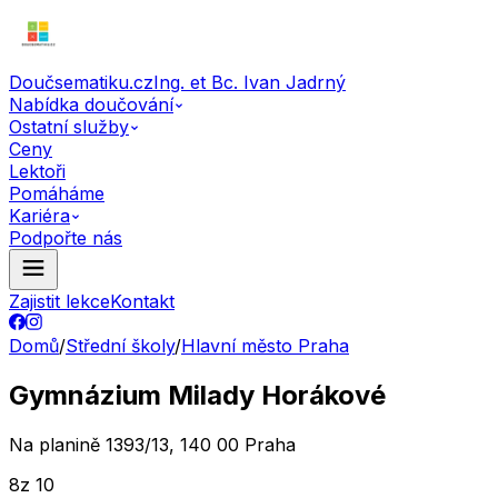
Doučsematiku.cz
Ing. et Bc. Ivan Jadrný
Nabídka doučování
Ostatní služby
Ceny
Lektoři
Pomáháme
Kariéra
Podpořte nás
Zajistit lekce
Kontakt
Domů
/
Střední školy
/
Hlavní město Praha
Gymnázium Milady Horákové
Na planině 1393/13, 140 00 Praha
8
z 10