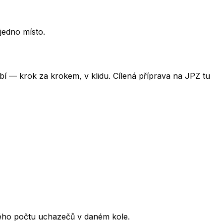
jedno místo.
obí — krok za krokem, v klidu. Cílená příprava na JPZ tu
kového počtu uchazečů v daném kole.