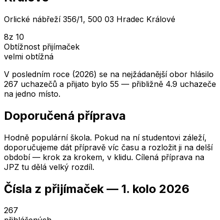
Orlické nábřeží 356/1, 500 03 Hradec Králové
8
z 10
Obtížnost přijímaček
velmi obtížná
V posledním roce (2026) se na nejžádanější obor hlásilo
267 uchazečů a přijato bylo 55 — přibližně 4.9 uchazeče
na jedno místo.
Doporučená příprava
Hodně populární škola. Pokud na ní studentovi záleží,
doporučujeme dát přípravě víc času a rozložit ji na delší
období — krok za krokem, v klidu. Cílená příprava na
JPZ tu dělá velký rozdíl.
Čísla z přijímaček —
1. kolo
2026
267