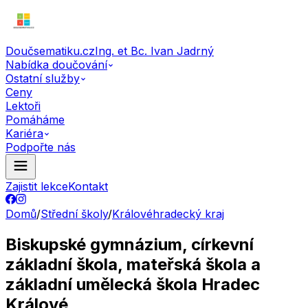
Doučsematiku.cz
Ing. et Bc. Ivan Jadrný
Nabídka doučování
Ostatní služby
Ceny
Lektoři
Pomáháme
Kariéra
Podpořte nás
Zajistit lekce
Kontakt
Domů
/
Střední školy
/
Královéhradecký kraj
Biskupské gymnázium, církevní
základní škola, mateřská škola a
základní umělecká škola Hradec
Králové