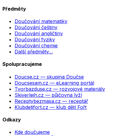
Předměty
Doučování matematiky
Doučování češtiny
Doučování angličtiny
Doučování fyziky
Doučování chemie
Další předměty…
Spolupracujeme
Doucse.cz
— skupina Doučse
Doucsesam.cz
— eLearning portál
Tvorbazduse.cz
— rozvojové materiály
Skiverleih.cz
— půjčovna lyží
Receptybezmasa.cz
— receptář
Klubdetifort.cz
— klub dětí Fořt
Odkazy
Kde doučujeme