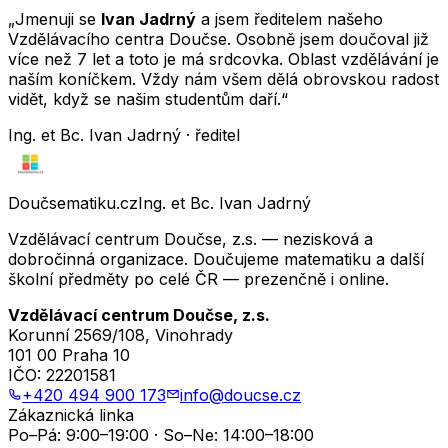
„Jmenuji se
Ivan Jadrný
a jsem ředitelem našeho
Vzdělávacího centra Doučse. Osobně jsem doučoval již
více než 7 let a toto je má srdcovka. Oblast vzdělávání je
naším koníčkem. Vždy nám všem dělá obrovskou radost
vidět, když se našim studentům daří.“
Ing. et Bc. Ivan Jadrný · ředitel
Doučsematiku.cz
Ing. et Bc. Ivan Jadrný
Vzdělávací centrum Doučse, z.s. — nezisková a
dobročinná organizace. Doučujeme matematiku a další
školní předměty po celé ČR — prezenčně i online.
Vzdělávací centrum Doučse, z.s.
Korunní 2569/108, Vinohrady
101 00 Praha 10
IČO:
22201581
+420 494 900 173
info@doucse.cz
Zákaznická linka
Po–Pá: 9:00–19:00 · So–Ne: 14:00–18:00