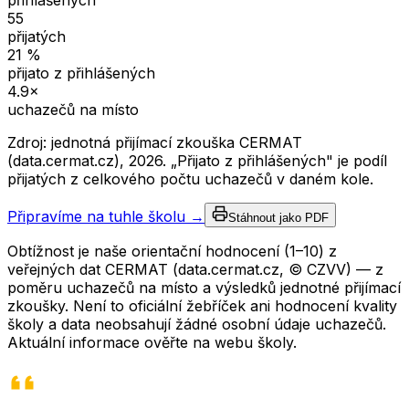
přihlášených
55
přijatých
21
%
přijato z přihlášených
4.9
×
uchazečů na místo
Zdroj: jednotná přijímací zkouška CERMAT
(data.cermat.cz),
2026
. „Přijato z přihlášených" je podíl
přijatých z celkového počtu uchazečů v daném kole.
Připravíme na tuhle školu →
Stáhnout jako PDF
Obtížnost je naše orientační hodnocení (1–10) z
veřejných dat CERMAT (data.cermat.cz, © CZVV) — z
poměru uchazečů na místo a výsledků jednotné přijímací
zkoušky. Není to oficiální žebříček ani hodnocení kvality
školy a data neobsahují žádné osobní údaje uchazečů.
Aktuální informace ověřte na webu školy.