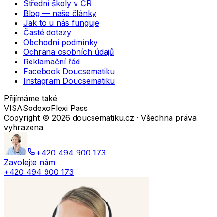
Střední školy v ČR
Blog — naše články
Jak to u nás funguje
Časté dotazy
Obchodní podmínky
Ochrana osobních údajů
Reklamační řád
Facebook Doucsematiku
Instagram Doucsematiku
Přijímáme také
VISA
Sodexo
Flexi Pass
Copyright ©
2026
doucsematiku.cz · Všechna práva
vyhrazena
+420 494 900 173
Zavolejte nám
+420 494 900 173