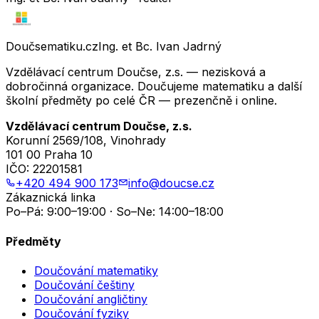
Doučsematiku.cz
Ing. et Bc. Ivan Jadrný
Vzdělávací centrum Doučse, z.s. — nezisková a
dobročinná organizace. Doučujeme matematiku a další
školní předměty po celé ČR — prezenčně i online.
Vzdělávací centrum Doučse, z.s.
Korunní 2569/108, Vinohrady
101 00 Praha 10
IČO:
22201581
+420 494 900 173
info@doucse.cz
Zákaznická linka
Po–Pá: 9:00–19:00 · So–Ne: 14:00–18:00
Předměty
Doučování matematiky
Doučování češtiny
Doučování angličtiny
Doučování fyziky