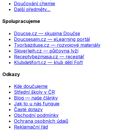
Doučování chemie
Další předměty…
Spolupracujeme
Doucse.cz
— skupina Doučse
Doucsesam.cz
— eLearning portál
Tvorbazduse.cz
— rozvojové materiály
Skiverleih.cz
— půjčovna lyží
Receptybezmasa.cz
— receptář
Klubdetifort.cz
— klub dětí Fořt
Odkazy
Kde doučujeme
Střední školy v ČR
Blog — naše články
Jak to u nás funguje
Časté dotazy
Obchodní podmínky
Ochrana osobních údajů
Reklamační řád