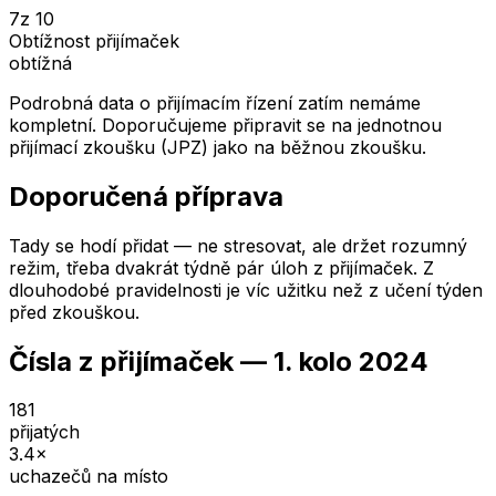
7
z 10
Obtížnost přijímaček
obtížná
Podrobná data o přijímacím řízení zatím nemáme
kompletní. Doporučujeme připravit se na jednotnou
přijímací zkoušku (JPZ) jako na běžnou zkoušku.
Doporučená příprava
Tady se hodí přidat — ne stresovat, ale držet rozumný
režim, třeba dvakrát týdně pár úloh z přijímaček. Z
dlouhodobé pravidelnosti je víc užitku než z učení týden
před zkouškou.
Čísla z přijímaček —
1. kolo
2024
181
přijatých
3.4
×
uchazečů na místo