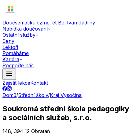
Doučsematiku.cz
Ing. et Bc. Ivan Jadrný
Nabídka doučování
Ostatní služby
Ceny
Lektoři
Pomáháme
Kariéra
Podpořte nás
Zajistit lekce
Kontakt
Domů
/
Střední školy
/
Kraj Vysočina
Soukromá střední škola pedagogiky
a sociálních služeb, s.r.o.
148, 394 12 Obrataň