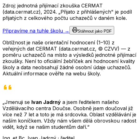
Zdroj: jednotná přijímací zkouška CERMAT
(data.cermat.cz),
2024
. „Přijato z přihlášených" je podíl
přijatých z celkového počtu uchazečů v daném kole.
Připravíme na tuhle školu →
Stáhnout jako PDF
Obtížnost je naše orientační hodnocení (1–10) z
veřejných dat CERMAT (data.cermat.cz, © CZVV) — z
poměru uchazečů na místo a výsledků jednotné přijímací
zkoušky. Není to oficiální žebříček ani hodnocení kvality
školy a data neobsahují žádné osobní údaje uchazečů.
Aktuální informace ověřte na webu školy.
„Jmenuji se
Ivan Jadrný
a jsem ředitelem našeho
Vzdělávacího centra Doučse. Osobně jsem doučoval již
více než 7 let a toto je má srdcovka. Oblast vzdělávání je
naším koníčkem. Vždy nám všem dělá obrovskou radost
vidět, když se našim studentům daří.“
Ing. et Bc. Ivan Jadrný · ředitel