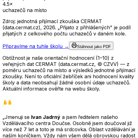
4.5
×
uchazečů na místo
Zdroj: jednotná přijímací zkouška CERMAT
(data.cermat.cz),
2026
. „Přijato z přihlášených" je podíl
přijatých z celkového počtu uchazečů v daném kole.
Připravíme na tuhle školu →
Stáhnout jako PDF
Obtížnost je naše orientační hodnocení (1–10) z
veřejných dat CERMAT (data.cermat.cz, © CZVV) — z
poměru uchazečů na místo a výsledků jednotné přijímací
zkoušky. Není to oficiální žebříček ani hodnocení kvality
školy a data neobsahují žádné osobní údaje uchazečů.
Aktuální informace ověřte na webu školy.
„Jmenuji se
Ivan Jadrný
a jsem ředitelem našeho
Vzdělávacího centra Doučse. Osobně jsem doučoval již
více než 7 let a toto je má srdcovka. Oblast vzdělávání je
naším koníčkem. Vždy nám všem dělá obrovskou radost