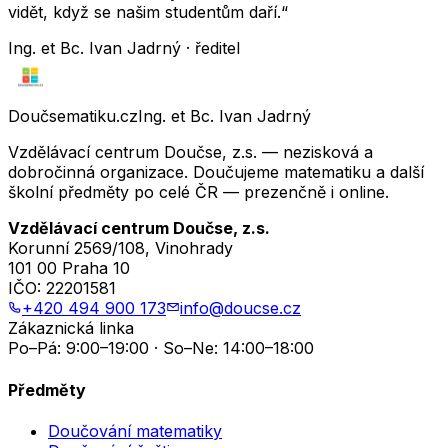
vidět, když se našim studentům daří.“
Ing. et Bc. Ivan Jadrný · ředitel
Doučsematiku.cz
Ing. et Bc. Ivan Jadrný
Vzdělávací centrum Doučse, z.s. — nezisková a
dobročinná organizace. Doučujeme matematiku a další
školní předměty po celé ČR — prezenčně i online.
Vzdělávací centrum Doučse, z.s.
Korunní 2569/108, Vinohrady
101 00 Praha 10
IČO:
22201581
+420 494 900 173
info@doucse.cz
Zákaznická linka
Po–Pá: 9:00–19:00 · So–Ne: 14:00–18:00
Předměty
Doučování matematiky