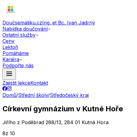
Doučsematiku.cz
Ing. et Bc. Ivan Jadrný
Nabídka doučování
Ostatní služby
Ceny
Lektoři
Pomáháme
Kariéra
Podpořte nás
Zajistit lekce
Kontakt
Domů
/
Střední školy
/
Středočeský kraj
Církevní gymnázium v Kutné Hoře
Jiřího z Poděbrad 288/13, 284 01 Kutná Hora
8
z 10