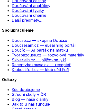
Doučování češtiny
Doučování angličtiny
Doučování fyziky
Doučování chemie
Další předměty…
Spolupracujeme
Doucse.cz
— skupina Doučse
Doucsesam.cz
— eLearning portál
Doučík
— AI parťák na matiku
Tvorbazduse.cz
— rozvojové materiály
Skiverleih.cz
— půjčovna lyží
Receptybezmasa.cz
— receptář
Klubdetifort.cz
— klub dětí Fořt
Odkazy
Kde doučujeme
Střední školy v ČR
Blog — naše články
Jak to u nás funguje