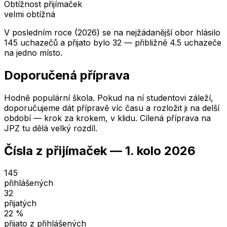
Obtížnost přijímaček
velmi obtížná
V posledním roce (2026) se na nejžádanější obor hlásilo
145 uchazečů a přijato bylo 32 — přibližně 4.5 uchazeče
na jedno místo.
Doporučená příprava
Hodně populární škola. Pokud na ní studentovi záleží,
doporučujeme dát přípravě víc času a rozložit ji na delší
období — krok za krokem, v klidu. Cílená příprava na
JPZ tu dělá velký rozdíl.
Čísla z přijímaček —
1. kolo
2026
145
přihlášených
32
přijatých
22
%
přijato z přihlášených