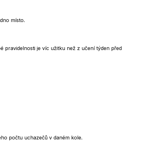
edno místo.
 pravidelnosti je víc užitku než z učení týden před
kového počtu uchazečů v daném kole.