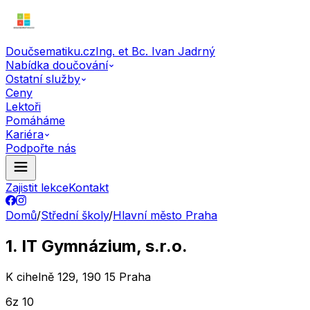
Doučsematiku.cz
Ing. et Bc. Ivan Jadrný
Nabídka doučování
Ostatní služby
Ceny
Lektoři
Pomáháme
Kariéra
Podpořte nás
Zajistit lekce
Kontakt
Domů
/
Střední školy
/
Hlavní město Praha
1. IT Gymnázium, s.r.o.
K cihelně 129, 190 15 Praha
6
z 10