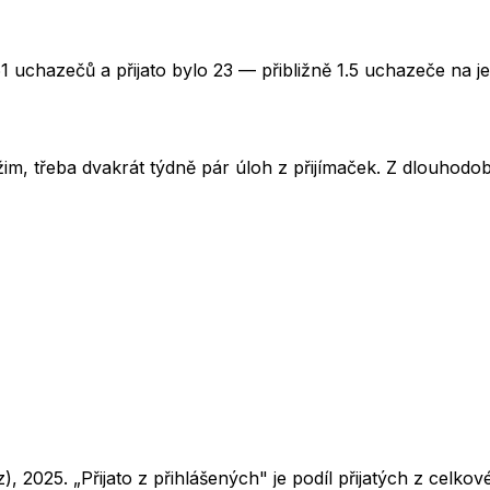
1 uchazečů a přijato bylo 23 — přibližně 1.5 uchazeče na j
im, třeba dvakrát týdně pár úloh z přijímaček. Z dlouhodobé
z),
2025
. „Přijato z přihlášených" je podíl přijatých z cel