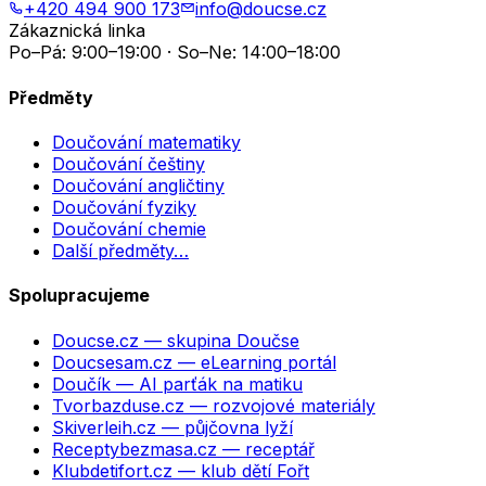
+420 494 900 173
info@doucse.cz
Zákaznická linka
Po–Pá: 9:00–19:00 · So–Ne: 14:00–18:00
Předměty
Doučování matematiky
Doučování češtiny
Doučování angličtiny
Doučování fyziky
Doučování chemie
Další předměty…
Spolupracujeme
Doucse.cz
— skupina Doučse
Doucsesam.cz
— eLearning portál
Doučík
— AI parťák na matiku
Tvorbazduse.cz
— rozvojové materiály
Skiverleih.cz
— půjčovna lyží
Receptybezmasa.cz
— receptář
Klubdetifort.cz
— klub dětí Fořt