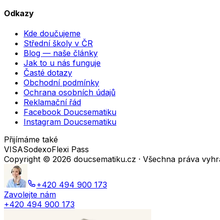
Odkazy
Kde doučujeme
Střední školy v ČR
Blog — naše články
Jak to u nás funguje
Časté dotazy
Obchodní podmínky
Ochrana osobních údajů
Reklamační řád
Facebook Doucsematiku
Instagram Doucsematiku
Přijímáme také
VISA
Sodexo
Flexi Pass
Copyright ©
2026
doucsematiku.cz · Všechna práva vyh
+420 494 900 173
Zavolejte nám
+420 494 900 173