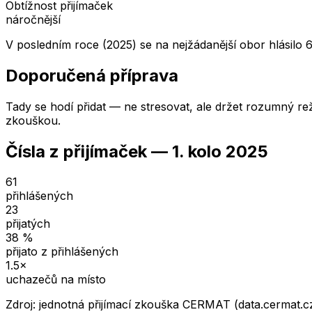
Obtížnost přijímaček
náročnější
V posledním roce (2025) se na nejžádanější obor hlásilo 6
Doporučená příprava
Tady se hodí přidat — ne stresovat, ale držet rozumný rež
zkouškou.
Čísla z přijímaček —
1. kolo
2025
61
přihlášených
23
přijatých
38
%
přijato z přihlášených
1.5
×
uchazečů na místo
Zdroj: jednotná přijímací zkouška CERMAT (data.cermat.c