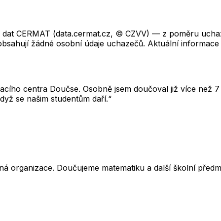
ch dat CERMAT (data.cermat.cz, © CZVV) — z poměru uchaze
neobsahují žádné osobní údaje uchazečů. Aktuální informace
cího centra Doučse. Osobně jsem doučoval již více než 7 l
dyž se našim studentům daří.“
ná organizace. Doučujeme matematiku a další školní předm