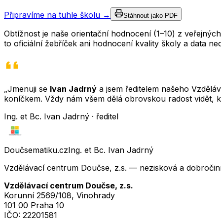
Připravíme na tuhle školu →
Stáhnout jako PDF
Obtížnost je naše orientační hodnocení (1–10) z veřejný
to oficiální žebříček ani hodnocení kvality školy a data 
„Jmenuji se
Ivan Jadrný
a jsem ředitelem našeho Vzděláva
koníčkem. Vždy nám všem dělá obrovskou radost vidět, k
Ing. et Bc. Ivan Jadrný · ředitel
Doučsematiku.cz
Ing. et Bc. Ivan Jadrný
Vzdělávací centrum Doučse, z.s. — nezisková a dobročin
Vzdělávací centrum Doučse, z.s.
Korunní 2569/108, Vinohrady
101 00 Praha 10
IČO:
22201581