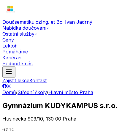
Doučsematiku.cz
Ing. et Bc. Ivan Jadrný
Nabídka doučování
Ostatní služby
Ceny
Lektoři
Pomáháme
Kariéra
Podpořte nás
Zajistit lekce
Kontakt
Domů
/
Střední školy
/
Hlavní město Praha
Gymnázium KUDYKAMPUS s.r.o.
Husinecká 903/10, 130 00 Praha
6
z 10