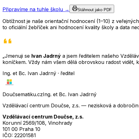
Připravíme na tuhle školu →
Stáhnout jako PDF
Obtížnost je naše orientační hodnocení (1–10) z veřejný
to oficiální žebříček ani hodnocení kvality školy a data 
„Jmenuji se
Ivan Jadrný
a jsem ředitelem našeho Vzděláva
koníčkem. Vždy nám všem dělá obrovskou radost vidět, k
Ing. et Bc. Ivan Jadrný · ředitel
Doučsematiku.cz
Ing. et Bc. Ivan Jadrný
Vzdělávací centrum Doučse, z.s. — nezisková a dobročin
Vzdělávací centrum Doučse, z.s.
Korunní 2569/108, Vinohrady
101 00 Praha 10
IČO:
22201581