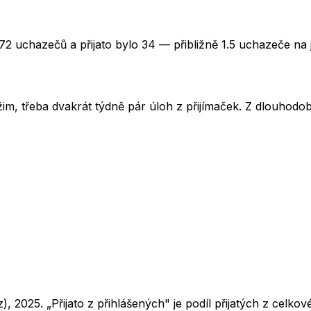
72 uchazečů a přijato bylo 34 — přibližně 1.5 uchazeče na 
im, třeba dvakrát týdně pár úloh z přijímaček. Z dlouhodobé
z),
2025
. „Přijato z přihlášených" je podíl přijatých z cel