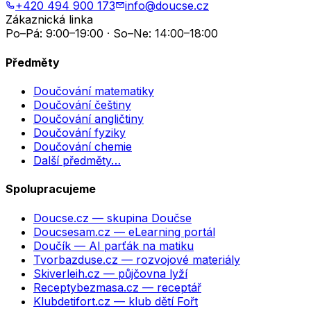
+420 494 900 173
info@doucse.cz
Zákaznická linka
Po–Pá: 9:00–19:00 · So–Ne: 14:00–18:00
Předměty
Doučování matematiky
Doučování češtiny
Doučování angličtiny
Doučování fyziky
Doučování chemie
Další předměty…
Spolupracujeme
Doucse.cz
— skupina Doučse
Doucsesam.cz
— eLearning portál
Doučík
— AI parťák na matiku
Tvorbazduse.cz
— rozvojové materiály
Skiverleih.cz
— půjčovna lyží
Receptybezmasa.cz
— receptář
Klubdetifort.cz
— klub dětí Fořt