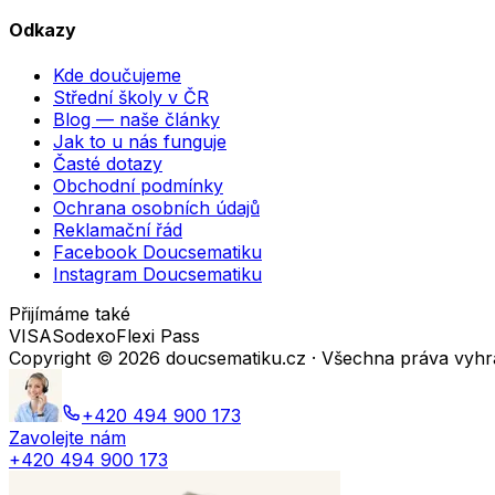
Odkazy
Kde doučujeme
Střední školy v ČR
Blog — naše články
Jak to u nás funguje
Časté dotazy
Obchodní podmínky
Ochrana osobních údajů
Reklamační řád
Facebook Doucsematiku
Instagram Doucsematiku
Přijímáme také
VISA
Sodexo
Flexi Pass
Copyright ©
2026
doucsematiku.cz · Všechna práva vyh
+420 494 900 173
Zavolejte nám
+420 494 900 173