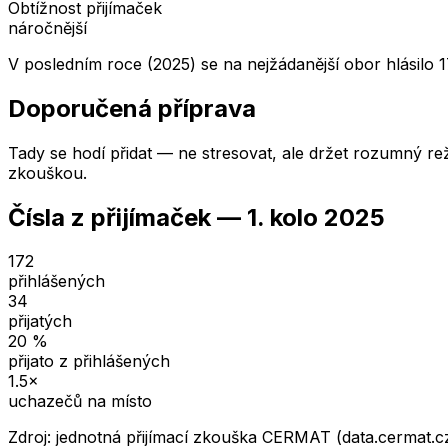
Obtížnost přijímaček
náročnější
V posledním roce (2025) se na nejžádanější obor hlásilo 1
Doporučená příprava
Tady se hodí přidat — ne stresovat, ale držet rozumný rež
zkouškou.
Čísla z přijímaček —
1. kolo
2025
172
přihlášených
34
přijatých
20
%
přijato z přihlášených
1.5
×
uchazečů na místo
Zdroj: jednotná přijímací zkouška CERMAT (data.cermat.c