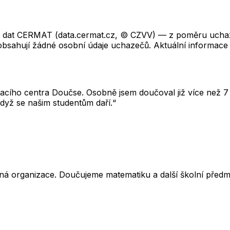
ch dat CERMAT (data.cermat.cz, © CZVV) — z poměru uchaze
neobsahují žádné osobní údaje uchazečů. Aktuální informace
cího centra Doučse. Osobně jsem doučoval již více než 7 l
dyž se našim studentům daří.“
ná organizace. Doučujeme matematiku a další školní předm