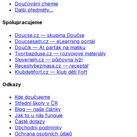
Doučování chemie
Další předměty…
Spolupracujeme
Doucse.cz
— skupina Doučse
Doucsesam.cz
— eLearning portál
Doučík
— AI parťák na matiku
Tvorbazduse.cz
— rozvojové materiály
Skiverleih.cz
— půjčovna lyží
Receptybezmasa.cz
— receptář
Klubdetifort.cz
— klub dětí Fořt
Odkazy
Kde doučujeme
Střední školy v ČR
Blog — naše články
Jak to u nás funguje
Časté dotazy
Obchodní podmínky
Ochrana osobních údajů