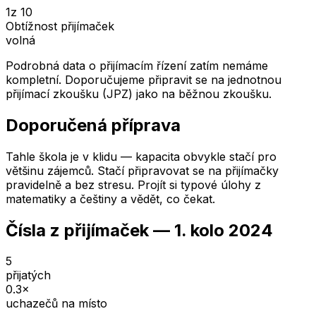
1
z 10
Obtížnost přijímaček
volná
Podrobná data o přijímacím řízení zatím nemáme
kompletní. Doporučujeme připravit se na jednotnou
přijímací zkoušku (JPZ) jako na běžnou zkoušku.
Doporučená příprava
Tahle škola je v klidu — kapacita obvykle stačí pro
většinu zájemců. Stačí připravovat se na přijímačky
pravidelně a bez stresu. Projít si typové úlohy z
matematiky a češtiny a vědět, co čekat.
Čísla z přijímaček —
1. kolo
2024
5
přijatých
0.3
×
uchazečů na místo