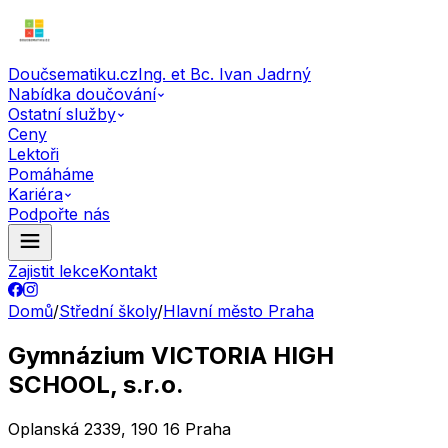
Doučsematiku.cz
Ing. et Bc. Ivan Jadrný
Nabídka doučování
Ostatní služby
Ceny
Lektoři
Pomáháme
Kariéra
Podpořte nás
Zajistit lekce
Kontakt
Domů
/
Střední školy
/
Hlavní město Praha
Gymnázium VICTORIA HIGH
SCHOOL, s.r.o.
Oplanská 2339, 190 16 Praha