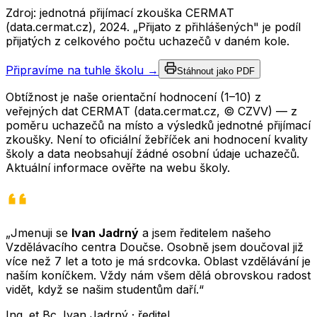
Zdroj: jednotná přijímací zkouška CERMAT
(data.cermat.cz),
2024
. „Přijato z přihlášených" je podíl
přijatých z celkového počtu uchazečů v daném kole.
Připravíme na tuhle školu →
Stáhnout jako PDF
Obtížnost je naše orientační hodnocení (1–10) z
veřejných dat CERMAT (data.cermat.cz, © CZVV) — z
poměru uchazečů na místo a výsledků jednotné přijímací
zkoušky. Není to oficiální žebříček ani hodnocení kvality
školy a data neobsahují žádné osobní údaje uchazečů.
Aktuální informace ověřte na webu školy.
„Jmenuji se
Ivan Jadrný
a jsem ředitelem našeho
Vzdělávacího centra Doučse. Osobně jsem doučoval již
více než 7 let a toto je má srdcovka. Oblast vzdělávání je
naším koníčkem. Vždy nám všem dělá obrovskou radost
vidět, když se našim studentům daří.“
Ing. et Bc. Ivan Jadrný · ředitel