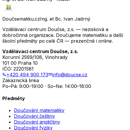
Doučsematiku.cz
Ing. et Bc. Ivan Jadrný
Vzdělávací centrum Doučse, z.s. — nezisková a
dobročinná organizace. Doučujeme matematiku a další
školní předměty po celé ČR — prezenčně i online.
Vzdělávací centrum Doučse, z.s.
Korunní 2569/108, Vinohrady
101 00 Praha 10
IČO:
22201581
+420 494 900 173
info@doucse.cz
Zákaznická linka
Po–Pá: 9:00–19:00 · So–Ne: 14:00–18:00
Předměty
Doučování matematiky
Doučování češtiny
Doučování angličtiny
Doučování fyziky