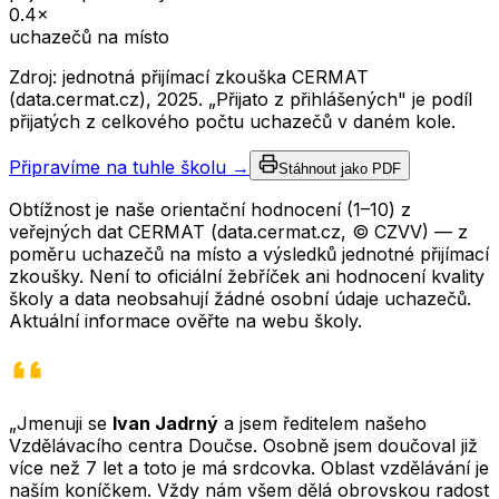
0.4
×
uchazečů na místo
Zdroj: jednotná přijímací zkouška CERMAT
(data.cermat.cz),
2025
. „Přijato z přihlášených" je podíl
přijatých z celkového počtu uchazečů v daném kole.
Připravíme na tuhle školu →
Stáhnout jako PDF
Obtížnost je naše orientační hodnocení (1–10) z
veřejných dat CERMAT (data.cermat.cz, © CZVV) — z
poměru uchazečů na místo a výsledků jednotné přijímací
zkoušky. Není to oficiální žebříček ani hodnocení kvality
školy a data neobsahují žádné osobní údaje uchazečů.
Aktuální informace ověřte na webu školy.
„Jmenuji se
Ivan Jadrný
a jsem ředitelem našeho
Vzdělávacího centra Doučse. Osobně jsem doučoval již
více než 7 let a toto je má srdcovka. Oblast vzdělávání je
naším koníčkem. Vždy nám všem dělá obrovskou radost