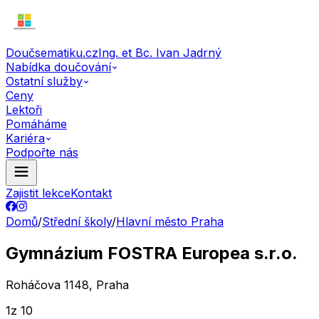
Doučsematiku.cz
Ing. et Bc. Ivan Jadrný
Nabídka doučování
Ostatní služby
Ceny
Lektoři
Pomáháme
Kariéra
Podpořte nás
Zajistit lekce
Kontakt
Domů
/
Střední školy
/
Hlavní město Praha
Gymnázium FOSTRA Europea s.r.o.
Roháčova 1148, Praha
1
z 10