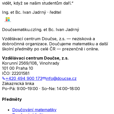
vidět, když se našim studentům daří.“
Ing. et Bc. Ivan Jadrný · ředitel
Doučsematiku.cz
Ing. et Bc. Ivan Jadrný
Vzdělávací centrum Doučse, z.s. — nezisková a
dobročinná organizace. Doučujeme matematiku a další
školní předměty po celé ČR — prezenčně i online.
Vzdělávací centrum Doučse, z.s.
Korunní 2569/108, Vinohrady
101 00 Praha 10
IČO:
22201581
+420 494 900 173
info@doucse.cz
Zákaznická linka
Po–Pá: 9:00–19:00 · So–Ne: 14:00–18:00
Předměty
Doučování matematiky