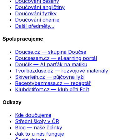
Doučování češtiny
Doučování angličtiny
Doučování fyziky
Doučování chemie
Další předměty…
Spolupracujeme
Doucse.cz
— skupina Doučse
Doucsesam.cz
— eLearning portál
Doučík
— AI parťák na matiku
Tvorbazduse.cz
— rozvojové materiály
Skiverleih.cz
— půjčovna lyží
Receptybezmasa.cz
— receptář
Klubdetifort.cz
— klub dětí Fořt
Odkazy
Kde doučujeme
Střední školy v ČR
Blog — naše články
Jak to u nás funguje