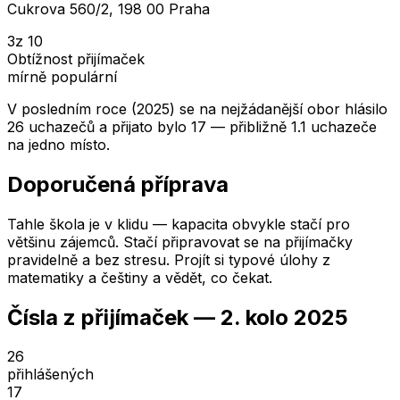
Cukrova 560/2, 198 00 Praha
3
z 10
Obtížnost přijímaček
mírně populární
V posledním roce (2025) se na nejžádanější obor hlásilo
26 uchazečů a přijato bylo 17 — přibližně 1.1 uchazeče
na jedno místo.
Doporučená příprava
Tahle škola je v klidu — kapacita obvykle stačí pro
většinu zájemců. Stačí připravovat se na přijímačky
pravidelně a bez stresu. Projít si typové úlohy z
matematiky a češtiny a vědět, co čekat.
Čísla z přijímaček —
2. kolo
2025
26
přihlášených
17