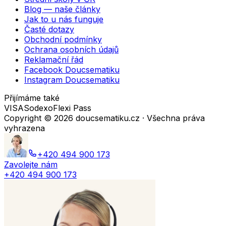
Blog — naše články
Jak to u nás funguje
Časté dotazy
Obchodní podmínky
Ochrana osobních údajů
Reklamační řád
Facebook Doucsematiku
Instagram Doucsematiku
Přijímáme také
VISA
Sodexo
Flexi Pass
Copyright ©
2026
doucsematiku.cz · Všechna práva
vyhrazena
+420 494 900 173
Zavolejte nám
+420 494 900 173