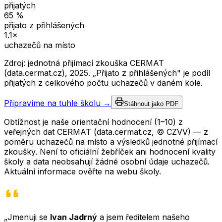
přijatých
65
%
přijato z přihlášených
1.1
×
uchazečů na místo
Zdroj: jednotná přijímací zkouška CERMAT
(data.cermat.cz),
2025
. „Přijato z přihlášených" je podíl
přijatých z celkového počtu uchazečů v daném kole.
Připravíme na tuhle školu →
Stáhnout jako PDF
Obtížnost je naše orientační hodnocení (1–10) z
veřejných dat CERMAT (data.cermat.cz, © CZVV) — z
poměru uchazečů na místo a výsledků jednotné přijímací
zkoušky. Není to oficiální žebříček ani hodnocení kvality
školy a data neobsahují žádné osobní údaje uchazečů.
Aktuální informace ověřte na webu školy.
„Jmenuji se
Ivan Jadrný
a jsem ředitelem našeho