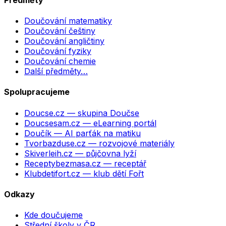
Doučování matematiky
Doučování češtiny
Doučování angličtiny
Doučování fyziky
Doučování chemie
Další předměty…
Spolupracujeme
Doucse.cz
— skupina Doučse
Doucsesam.cz
— eLearning portál
Doučík
— AI parťák na matiku
Tvorbazduse.cz
— rozvojové materiály
Skiverleih.cz
— půjčovna lyží
Receptybezmasa.cz
— receptář
Klubdetifort.cz
— klub dětí Fořt
Odkazy
Kde doučujeme
Střední školy v ČR