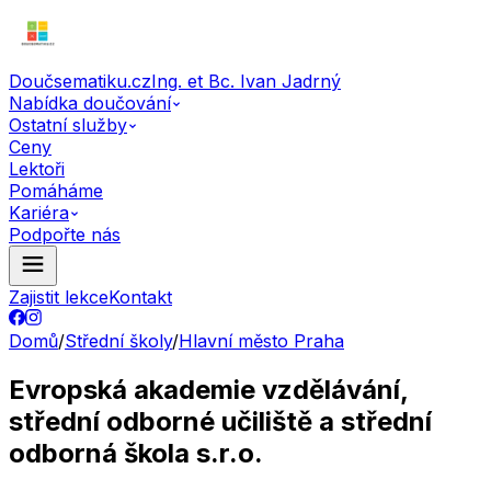
Doučsematiku.cz
Ing. et Bc. Ivan Jadrný
Nabídka doučování
Ostatní služby
Ceny
Lektoři
Pomáháme
Kariéra
Podpořte nás
Zajistit lekce
Kontakt
Domů
/
Střední školy
/
Hlavní město Praha
Evropská akademie vzdělávání,
střední odborné učiliště a střední
odborná škola s.r.o.