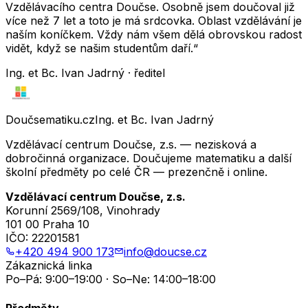
Vzdělávacího centra Doučse. Osobně jsem doučoval již
více než 7 let a toto je má srdcovka. Oblast vzdělávání je
naším koníčkem. Vždy nám všem dělá obrovskou radost
vidět, když se našim studentům daří.“
Ing. et Bc. Ivan Jadrný · ředitel
Doučsematiku.cz
Ing. et Bc. Ivan Jadrný
Vzdělávací centrum Doučse, z.s. — nezisková a
dobročinná organizace. Doučujeme matematiku a další
školní předměty po celé ČR — prezenčně i online.
Vzdělávací centrum Doučse, z.s.
Korunní 2569/108, Vinohrady
101 00 Praha 10
IČO:
22201581
+420 494 900 173
info@doucse.cz
Zákaznická linka
Po–Pá: 9:00–19:00 · So–Ne: 14:00–18:00
Předměty