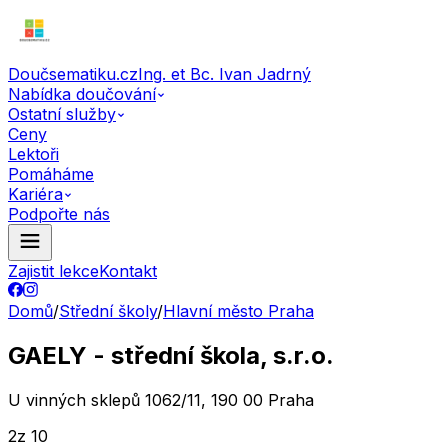
Doučsematiku.cz
Ing. et Bc. Ivan Jadrný
Nabídka doučování
Ostatní služby
Ceny
Lektoři
Pomáháme
Kariéra
Podpořte nás
Zajistit lekce
Kontakt
Domů
/
Střední školy
/
Hlavní město Praha
GAELY - střední škola, s.r.o.
U vinných sklepů 1062/11, 190 00 Praha
2
z 10