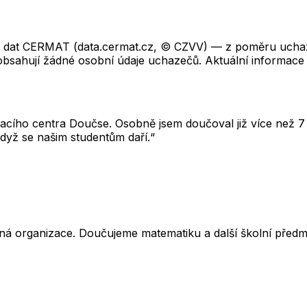
ch dat CERMAT (data.cermat.cz, © CZVV) — z poměru uchaze
neobsahují žádné osobní údaje uchazečů. Aktuální informace
cího centra Doučse. Osobně jsem doučoval již více než 7 l
dyž se našim studentům daří.“
ná organizace. Doučujeme matematiku a další školní předm