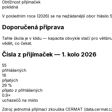
Obtížnost přijímaček
poklidná
V posledním roce (2026) se na nejžádanější obor hlásilo 5
Doporučená příprava
Tahle škola je v klidu — kapacita obvykle stačí pro většin
vědět, co čekat.
Čísla z přijímaček —
1. kolo
2026
55
přihlášených
16
přijatých
29
%
přijato z přihlášených
0.9
×
uchazečů na místo
Zdroj: jednotná přijímací zkouška CERMAT (data.cermat.c