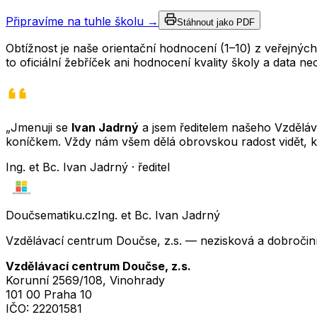
Připravíme na tuhle školu →
Stáhnout jako PDF
Obtížnost je naše orientační hodnocení (1–10) z veřejný
to oficiální žebříček ani hodnocení kvality školy a data 
„Jmenuji se
Ivan Jadrný
a jsem ředitelem našeho Vzděláva
koníčkem. Vždy nám všem dělá obrovskou radost vidět, k
Ing. et Bc. Ivan Jadrný · ředitel
Doučsematiku.cz
Ing. et Bc. Ivan Jadrný
Vzdělávací centrum Doučse, z.s. — nezisková a dobročin
Vzdělávací centrum Doučse, z.s.
Korunní 2569/108, Vinohrady
101 00 Praha 10
IČO:
22201581