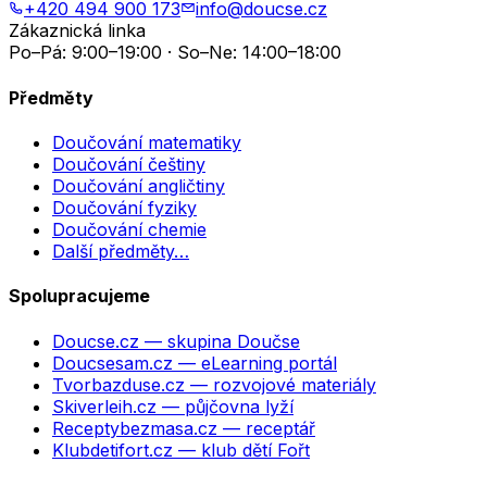
+420 494 900 173
info@doucse.cz
Zákaznická linka
Po–Pá: 9:00–19:00 · So–Ne: 14:00–18:00
Předměty
Doučování matematiky
Doučování češtiny
Doučování angličtiny
Doučování fyziky
Doučování chemie
Další předměty…
Spolupracujeme
Doucse.cz
— skupina Doučse
Doucsesam.cz
— eLearning portál
Tvorbazduse.cz
— rozvojové materiály
Skiverleih.cz
— půjčovna lyží
Receptybezmasa.cz
— receptář
Klubdetifort.cz
— klub dětí Fořt