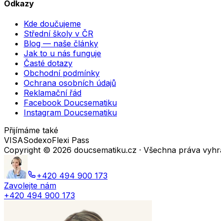
Odkazy
Kde doučujeme
Střední školy v ČR
Blog — naše články
Jak to u nás funguje
Časté dotazy
Obchodní podmínky
Ochrana osobních údajů
Reklamační řád
Facebook Doucsematiku
Instagram Doucsematiku
Přijímáme také
VISA
Sodexo
Flexi Pass
Copyright ©
2026
doucsematiku.cz · Všechna práva vyh
+420 494 900 173
Zavolejte nám
+420 494 900 173