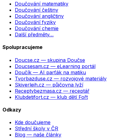
Doučování matematiky
Doučování češtiny
Doučování angličtiny
Doučování fyziky
Doučování chemie
Další předměty…
Spolupracujeme
Doucse.cz
— skupina Doučse
Doucsesam.cz
— eLearning portál
Doučík
— AI parťák na matiku
Tvorbazduse.cz
— rozvojové materiály
Skiverleih.cz
— půjčovna lyží
Receptybezmasa.cz
— receptář
Klubdetifort.cz
— klub dětí Fořt
Odkazy
Kde doučujeme
Střední školy v ČR
Blog — naše články