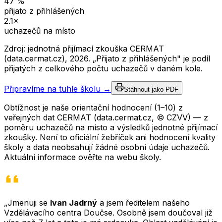
47
%
přijato z přihlášených
2.1
×
uchazečů na místo
Zdroj: jednotná přijímací zkouška CERMAT
(data.cermat.cz),
2026
. „Přijato z přihlášených" je podíl
přijatých z celkového počtu uchazečů v daném kole.
Připravíme na tuhle školu →
Stáhnout jako PDF
Obtížnost je naše orientační hodnocení (1–10) z
veřejných dat CERMAT (data.cermat.cz, © CZVV) — z
poměru uchazečů na místo a výsledků jednotné přijímací
zkoušky. Není to oficiální žebříček ani hodnocení kvality
školy a data neobsahují žádné osobní údaje uchazečů.
Aktuální informace ověřte na webu školy.
„Jmenuji se
Ivan Jadrný
a jsem ředitelem našeho
Vzdělávacího centra Doučse. Osobně jsem doučoval již