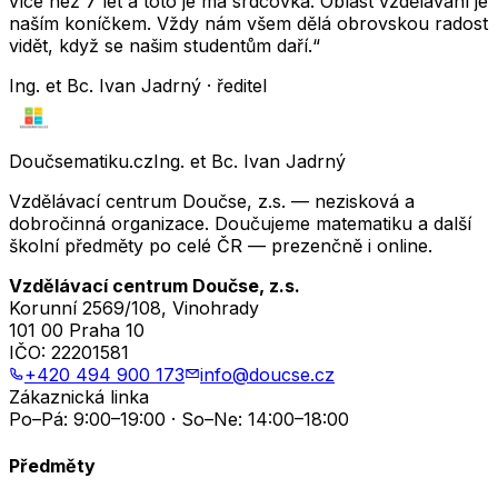
více než 7 let a toto je má srdcovka. Oblast vzdělávání je
naším koníčkem. Vždy nám všem dělá obrovskou radost
vidět, když se našim studentům daří.“
Ing. et Bc. Ivan Jadrný · ředitel
Doučsematiku.cz
Ing. et Bc. Ivan Jadrný
Vzdělávací centrum Doučse, z.s. — nezisková a
dobročinná organizace. Doučujeme matematiku a další
školní předměty po celé ČR — prezenčně i online.
Vzdělávací centrum Doučse, z.s.
Korunní 2569/108, Vinohrady
101 00 Praha 10
IČO:
22201581
+420 494 900 173
info@doucse.cz
Zákaznická linka
Po–Pá: 9:00–19:00 · So–Ne: 14:00–18:00
Předměty