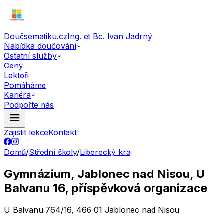
Doučsematiku.cz
Ing. et Bc. Ivan Jadrný
Nabídka doučování
Ostatní služby
Ceny
Lektoři
Pomáháme
Kariéra
Podpořte nás
Zajistit lekce
Kontakt
Domů
/
Střední školy
/
Liberecký kraj
Gymnázium, Jablonec nad Nisou, U
Balvanu 16, příspěvková organizace
U Balvanu 764/16, 466 01 Jablonec nad Nisou