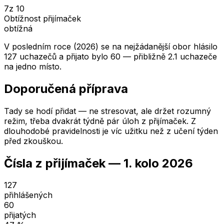
7
z 10
Obtížnost přijímaček
obtížná
V posledním roce (2026) se na nejžádanější obor hlásilo
127 uchazečů a přijato bylo 60 — přibližně 2.1 uchazeče
na jedno místo.
Doporučená příprava
Tady se hodí přidat — ne stresovat, ale držet rozumný
režim, třeba dvakrát týdně pár úloh z přijímaček. Z
dlouhodobé pravidelnosti je víc užitku než z učení týden
před zkouškou.
Čísla z přijímaček —
1. kolo
2026
127
přihlášených
60
přijatých