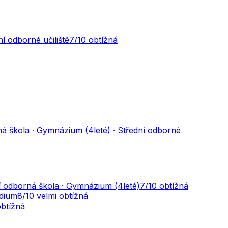
í odborné učiliště
7
/10
obtížná
á škola · Gymnázium (4leté) · Střední odborné
í odborná škola · Gymnázium (4leté)
7
/10
obtížná
udium
8
/10
velmi obtížná
obtížná