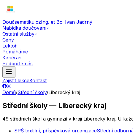
Doučsematiku.cz
Ing. et Bc. Ivan Jadrný
Nabídka doučování
Ostatní služby
Ceny
Lektoři
Pomáháme
Kariéra
Podpořte nás
Zajistit lekce
Kontakt
Domů
/
Střední školy
/
Liberecký kraj
Střední školy — Liberecký kraj
49 středních škol a gymnázií v kraji Liberecký kraj. U kaž
SPŠ textilní, příspěvková organizace
Střední odborná