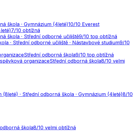
ná škola · Gymnázium (4leté)
10
/10
Everest
leté)
7
/10
obtížná
ná škola · Střední odborné učiliště
9
/10
top obtížná
ola · Střední odborné učiliště · Nástavbové studium
9
/10
organizace
Střední odborná škola
9
/10
top obtížná
íspěvková organizace
Střední odborná škola
8
/10
velmi
(8leté) · Střední odborná škola · Gymnázium (4leté)
8
/10
 odborná škola
8
/10
velmi obtížná