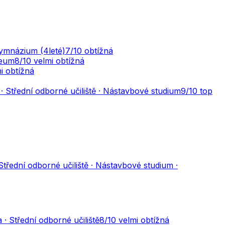
Gymnázium (4leté)
7
/10
obtížná
ceum
8
/10
velmi obtížná
i obtížná
· Střední odborné učiliště · Nástavbové studium
9
/10
top
Střední odborné učiliště · Nástavbové studium ·
 · Střední odborné učiliště
8
/10
velmi obtížná