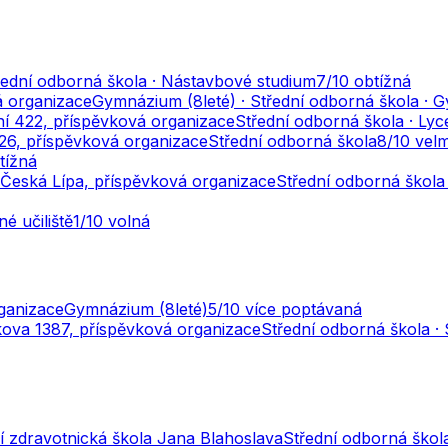
řední odborná škola · Nástavbové studium
7
/10
obtížná
á organizace
Gymnázium (8leté) · Střední odborná škola · 
í 422, příspěvková organizace
Střední odborná škola · Ly
26, příspěvková organizace
Střední odborná škola
8
/10
velm
tížná
, Česká Lípa, příspěvková organizace
Střední odborná škola 
é učiliště
1
/10
volná
ganizace
Gymnázium (8leté)
5
/10
více poptávaná
íkova 1387, příspěvková organizace
Střední odborná škola · 
ní zdravotnická škola Jana Blahoslava
Střední odborná škola