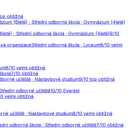
top obtížná
ium (8leté) · Střední odborná škola · Gymnázium (4leté)
leté) · Střední odborná škola · Gymnázium (4leté)
9
/10
ová organizace
Střední odborná škola · Lyceum
8
/10
velmi
eum
8
/10
velmi obtížná
škola
7
/10
obtížná
dborné učiliště · Nástavbové studium
9
/10
top obtížná
Střední odborné učiliště
10
/10
Everest
10
velmi obtížná
rné učiliště · Nástavbové studium
8
/10
velmi obtížná
ední odborná škola · Střední odborné učiliště
7
/10
obtížná