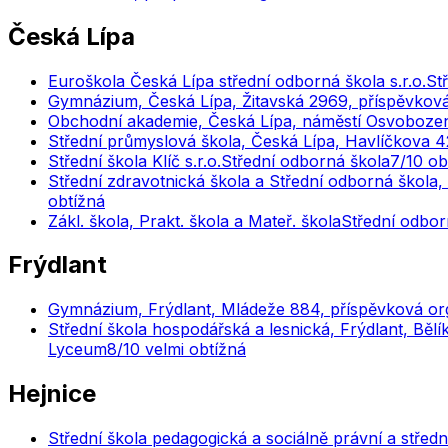
Česká Lípa
Euroškola Česká Lípa střední odborná škola s.r.o.
St
Gymnázium, Česká Lípa, Žitavská 2969, příspěvkov
Obchodní akademie, Česká Lípa, náměstí Osvobozen
Střední průmyslová škola, Česká Lípa, Havlíčkova 4
Střední škola Klíč s.r.o.
Střední odborná škola
7
/10
ob
Střední zdravotnická škola a Střední odborná škola
obtížná
Zákl. škola, Prakt. škola a Mateř. škola
Střední odborn
Frýdlant
Gymnázium, Frýdlant, Mládeže 884, příspěvková or
Střední škola hospodářská a lesnická, Frýdlant, Běl
Lyceum
8
/10
velmi obtížná
Hejnice
Střední škola pedagogická a sociálně právní a střed