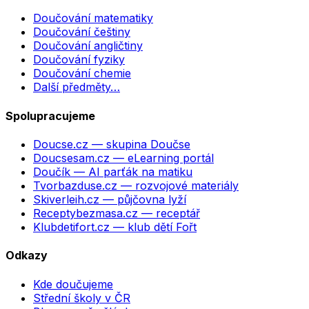
Doučování matematiky
Doučování češtiny
Doučování angličtiny
Doučování fyziky
Doučování chemie
Další předměty…
Spolupracujeme
Doucse.cz
— skupina Doučse
Doucsesam.cz
— eLearning portál
Doučík
— AI parťák na matiku
Tvorbazduse.cz
— rozvojové materiály
Skiverleih.cz
— půjčovna lyží
Receptybezmasa.cz
— receptář
Klubdetifort.cz
— klub dětí Fořt
Odkazy
Kde doučujeme
Střední školy v ČR