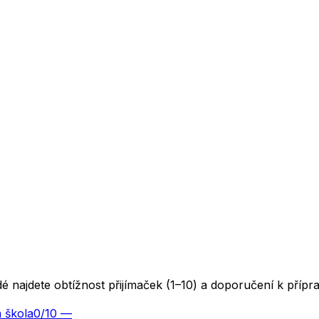
dé najdete obtížnost přijímaček (1–10) a doporučení k přípr
 škola
0
/10
—