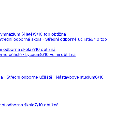
Gymnázium (4leté)
9
/10
top obtížná
Střední odborná škola · Střední odborné učiliště
9
/10
top
ní odborná škola
7
/10
obtížná
rné učiliště · Lyceum
8
/10
velmi obtížná
a · Střední odborné učiliště · Nástavbové studium
8
/10
dní odborná škola
7
/10
obtížná