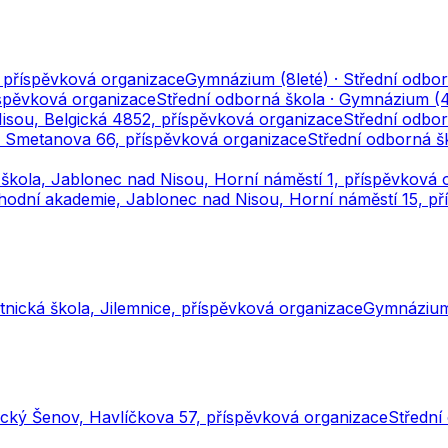
 příspěvková organizace
Gymnázium (8leté) · Střední odbor
spěvková organizace
Střední odborná škola · Gymnázium (4
isou, Belgická 4852, příspěvková organizace
Střední odbor
u, Smetanova 66, příspěvková organizace
Střední odborná šk
škola, Jablonec nad Nisou, Horní náměstí 1, příspěvková 
odní akademie, Jablonec nad Nisou, Horní náměstí 15, př
nická škola, Jilemnice, příspěvková organizace
Gymnázium 
cký Šenov, Havlíčkova 57, příspěvková organizace
Střední