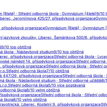
(8leté) · Střední odborná škola · Gymnázium (4leté)
9
/10
iberec, Jeronýmova 425/27, příspěvková organizace
Gymnáz
, příspěvková organizace
Gymnázium (8leté) · Gymnázium (6
ní jazykové zkoušky, Liberec, Šamánkova 500/8, příspěvk
ě
9
/10
top obtížná
á škola · Nástavbové studium
9
/10
top obtížná
berec, příspěvková organizace
Střední odborná škola · Lyc
lovské náměstí 14, příspěvková organizace
Střední odborná 
15, příspěvková organizace
Střední odborná škola · Střední o
r.o.
Střední odborná škola
7
/10
obtížná
ká 447/29, příspěvková organizace
Střední odborná škola · 
ná škola · Nástavbové studium · Střední odborné učiliště
8
/
.r.o.
Střední odborná škola
5
/10
více poptávaná
 odborná škola
8
/10
velmi obtížná
 příspěvková organizace
Střední odborná škola · Střední odbo
á škola
8
/10
velmi obtížná
ravotnická, Liberec, Kostelní 9, příspěvková organizace
Stř