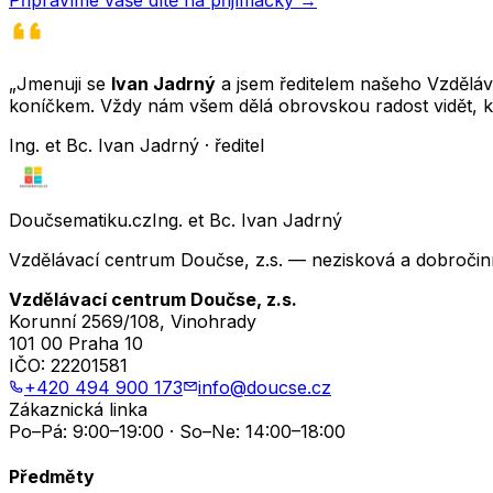
„Jmenuji se
Ivan Jadrný
a jsem ředitelem našeho Vzděláva
koníčkem. Vždy nám všem dělá obrovskou radost vidět, k
Ing. et Bc. Ivan Jadrný · ředitel
Doučsematiku.cz
Ing. et Bc. Ivan Jadrný
Vzdělávací centrum Doučse, z.s. — nezisková a dobročin
Vzdělávací centrum Doučse, z.s.
Korunní 2569/108, Vinohrady
101 00 Praha 10
IČO:
22201581
+420 494 900 173
info@doucse.cz
Zákaznická linka
Po–Pá: 9:00–19:00 · So–Ne: 14:00–18:00
Předměty