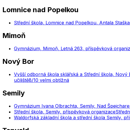
Lomnice nad Popelkou
Střední škola, Lomnice nad Popelkou, Antala Staška
Mimoň
Gymnázium, Mimoň, Letná 263, příspěvková organi
Nový Bor
Vyšší odborná škola sklářská a Střední škola, Nový
učiliště
8
/10
velmi obtížná
Semily
Gymnázium Ivana Olbrachta, Semily, Nad Špejchare
Střední škola, Semily, příspěvková organizace
Středn
Waldorfská základní škola a střední škola Semily, p