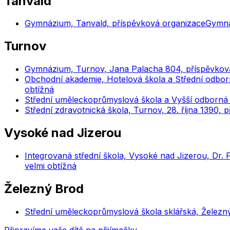
Tanvald
Gymnázium, Tanvald, příspěvková organizace
Gymnáz
Turnov
Gymnázium, Turnov, Jana Palacha 804, příspěvkov
Obchodní akademie, Hotelová škola a Střední odbor
obtížná
Střední uměleckoprůmyslová škola a Vyšší odborná 
Střední zdravotnická škola, Turnov, 28. října 1390,
Vysoké nad Jizerou
Integrovaná střední škola, Vysoké nad Jizerou, Dr.
velmi obtížná
Železný Brod
Střední uměleckoprůmyslová škola sklářská, Železn
Připravíme vaše dítě na přijímačky →