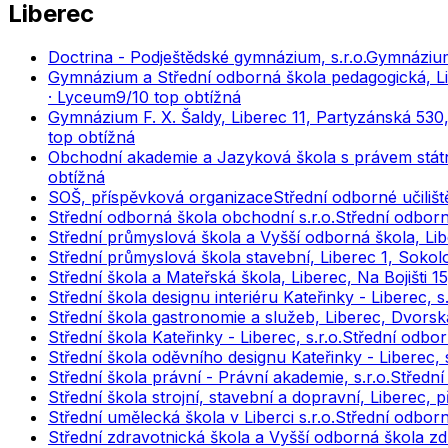
Liberec
Doctrina - Podještědské gymnázium, s.r.o.
Gymnázium 
Gymnázium a Střední odborná škola pedagogická, L
· Lyceum
9
/10
top obtížná
Gymnázium F. X. Šaldy, Liberec 11, Partyzánská 530
top obtížná
Obchodní akademie a Jazyková škola s právem stát
obtížná
SOŠ, příspěvková organizace
Střední odborné učilišt
Střední odborná škola obchodní s.r.o.
Střední odborn
Střední průmyslová škola a Vyšší odborná škola, Li
Střední průmyslová škola stavební, Liberec 1, Soko
Střední škola a Mateřská škola, Liberec, Na Bojišti 
Střední škola designu interiéru Kateřinky - Liberec, s.
Střední škola gastronomie a služeb, Liberec, Dvors
Střední škola Kateřinky - Liberec, s.r.o.
Střední odbor
Střední škola oděvního designu Kateřinky - Liberec, s
Střední škola právní - Právní akademie, s.r.o.
Střední
Střední škola strojní, stavební a dopravní, Liberec,
Střední umělecká škola v Liberci s.r.o.
Střední odborn
Střední zdravotnická škola a Vyšší odborná škola zd