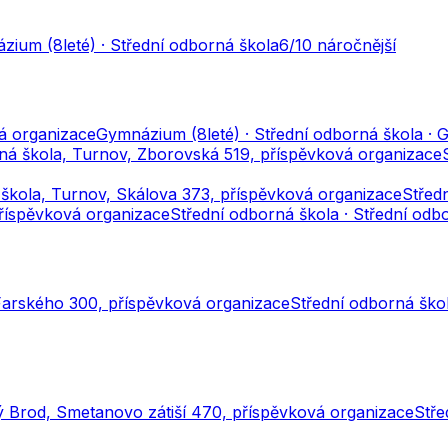
ium (8leté) · Střední odborná škola
6
/10
náročnější
á organizace
Gymnázium (8leté) · Střední odborná škola · 
ná škola, Turnov, Zborovská 519, příspěvková organizace
škola, Turnov, Skálova 373, příspěvková organizace
Střed
 příspěvková organizace
Střední odborná škola · Střední odbo
 Farského 300, příspěvková organizace
Střední odborná škol
ý Brod, Smetanovo zátiší 470, příspěvková organizace
Stře