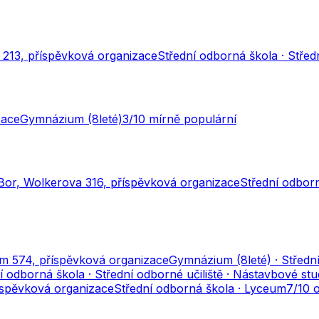
 213, příspěvková organizace
Střední odborná škola · Středn
zace
Gymnázium (8leté)
3
/10
mírně populární
 Bor, Wolkerova 316, příspěvková organizace
Střední odborn
m 574, příspěvková organizace
Gymnázium (8leté) · Středn
í odborná škola · Střední odborné učiliště · Nástavbové st
říspěvková organizace
Střední odborná škola · Lyceum
7
/10