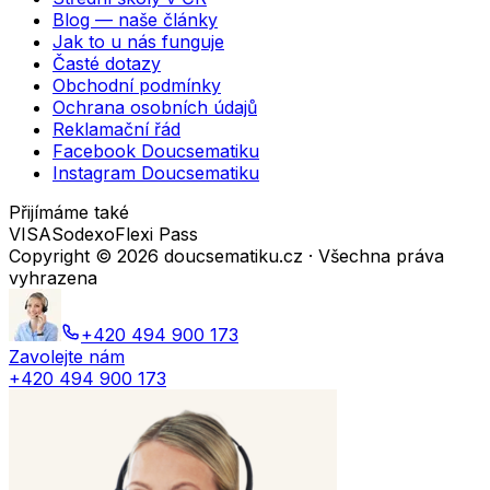
Blog — naše články
Jak to u nás funguje
Časté dotazy
Obchodní podmínky
Ochrana osobních údajů
Reklamační řád
Facebook Doucsematiku
Instagram Doucsematiku
Přijímáme také
VISA
Sodexo
Flexi Pass
Copyright ©
2026
doucsematiku.cz · Všechna práva
vyhrazena
+420 494 900 173
Zavolejte nám
+420 494 900 173