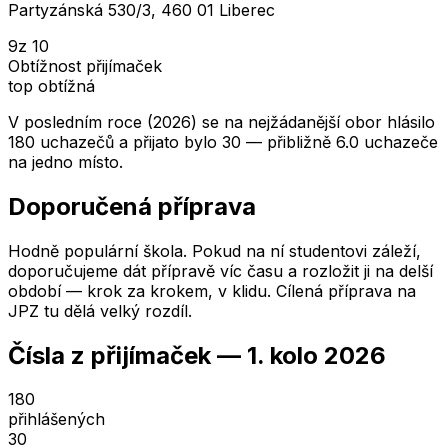
Partyzánská 530/3, 460 01 Liberec
9
z 10
Obtížnost přijímaček
top obtížná
V posledním roce (2026) se na nejžádanější obor hlásilo
180 uchazečů a přijato bylo 30 — přibližně 6.0 uchazeče
na jedno místo.
Doporučená příprava
Hodně populární škola. Pokud na ní studentovi záleží,
doporučujeme dát přípravě víc času a rozložit ji na delší
období — krok za krokem, v klidu. Cílená příprava na
JPZ tu dělá velký rozdíl.
Čísla z přijímaček —
1. kolo
2026
180
přihlášených
30