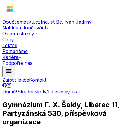
Doučsematiku.cz
Ing. et Bc. Ivan Jadrný
Nabídka doučování
Ostatní služby
Ceny
Lektoři
Pomáháme
Kariéra
Podpořte nás
Zajistit lekce
Kontakt
Domů
/
Střední školy
/
Liberecký kraj
Gymnázium F. X. Šaldy, Liberec 11,
Partyzánská 530, příspěvková
organizace