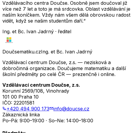
Vzdělávacího centra Doučse. Osobně jsem doučoval již
více než 7 let a toto je má srdcovka. Oblast vzdělávání je
naším koníčkem. Vždy nám všem dělá obrovskou radost
vidět, když se našim studentům daří.“
Ing. et Bc. Ivan Jadrný · ředitel
Doučsematiku.cz
Ing. et Bc. Ivan Jadrný
Vzdělávací centrum Doučse, z.s. — nezisková a
dobročinná organizace. Doučujeme matematiku a další
školní předměty po celé ČR — prezenčně i online.
Vzdělávací centrum Doučse, z.s.
Korunní 2569/108, Vinohrady
101 00 Praha 10
IČO:
22201581
+420 494 900 173
info@doucse.cz
Zákaznická linka
Po–Pá: 9:00–19:00 · So–Ne: 14:00–18:00
Předměty