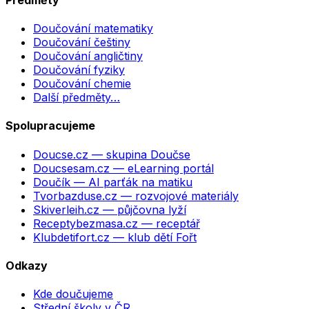
Doučování matematiky
Doučování češtiny
Doučování angličtiny
Doučování fyziky
Doučování chemie
Další předměty…
Spolupracujeme
Doucse.cz
— skupina Doučse
Doucsesam.cz
— eLearning portál
Doučík
— AI parťák na matiku
Tvorbazduse.cz
— rozvojové materiály
Skiverleih.cz
— půjčovna lyží
Receptybezmasa.cz
— receptář
Klubdetifort.cz
— klub dětí Fořt
Odkazy
Kde doučujeme
Střední školy v ČR