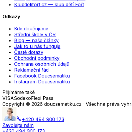
Klubdetifort.cz
— klub dětí Fořt
Odkazy
Kde doučujeme
Střední školy v ČR
Blog — naše články
Jak to u nás funguje
Časté dotazy
Obchodní podmínky
Ochrana osobních údajů
Reklamační řád
Facebook Doucsematiku
Instagram Doucsematiku
Přijímáme také
VISA
Sodexo
Flexi Pass
Copyright ©
2026
doucsematiku.cz · Všechna práva vyh
+420 494 900 173
Zavolejte nám
+420 494 900 173