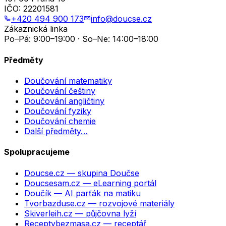
IČO:
22201581
+420 494 900 173
info@doucse.cz
Zákaznická linka
Po–Pá: 9:00–19:00 · So–Ne: 14:00–18:00
Předměty
Doučování matematiky
Doučování češtiny
Doučování angličtiny
Doučování fyziky
Doučování chemie
Další předměty…
Spolupracujeme
Doucse.cz
— skupina Doučse
Doucsesam.cz
— eLearning portál
Doučík
— AI parťák na matiku
Tvorbazduse.cz
— rozvojové materiály
Skiverleih.cz
— půjčovna lyží
Receptybezmasa.cz
— receptář