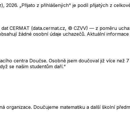
z),
2026
. „Přijato z přihlášených" je podíl přijatých z cel
ch dat CERMAT (data.cermat.cz, © CZVV) — z poměru uchaze
neobsahují žádné osobní údaje uchazečů. Aktuální informace
cího centra Doučse. Osobně jsem doučoval již více než 7 l
dyž se našim studentům daří.“
ná organizace. Doučujeme matematiku a další školní předm