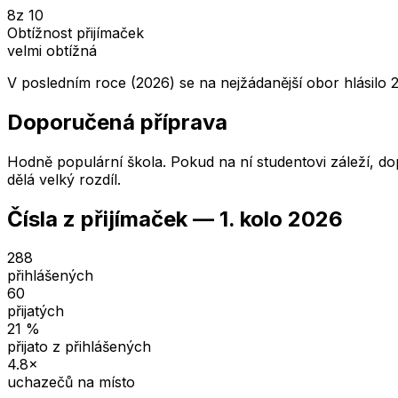
8
z 10
Obtížnost přijímaček
velmi obtížná
V posledním roce (2026) se na nejžádanější obor hlásilo 
Doporučená příprava
Hodně populární škola. Pokud na ní studentovi záleží, dop
dělá velký rozdíl.
Čísla z přijímaček —
1. kolo
2026
288
přihlášených
60
přijatých
21
%
přijato z přihlášených
4.8
×
uchazečů na místo