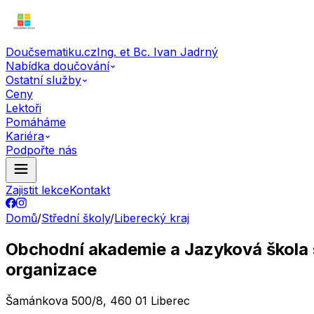
Doučsematiku.cz
Ing. et Bc. Ivan Jadrný
Nabídka doučování
Ostatní služby
Ceny
Lektoři
Pomáháme
Kariéra
Podpořte nás
Zajistit lekce
Kontakt
Domů
/
Střední školy
/
Liberecký kraj
Obchodní akademie a Jazyková škola 
organizace
Šamánkova 500/8, 460 01 Liberec