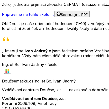
Zdroj: jednotná přijímací zkouška CERMAT (data.cermat.c
Připravíme na tuhle školu →
Stáhnout jako PDF
Obtížnost je naše orientační hodnocení (1–10) z veřejný
to oficiální žebříček ani hodnocení kvality školy a data 
„Jmenuji se
Ivan Jadrný
a jsem ředitelem našeho Vzděláva
koníčkem. Vždy nám všem dělá obrovskou radost vidět, k
Ing. et Bc. Ivan Jadrný · ředitel
Doučsematiku.cz
Ing. et Bc. Ivan Jadrný
Vzdělávací centrum Doučse, z.s. — nezisková a dobročin
Vzdělávací centrum Doučse, z.s.
Korunní 2569/108, Vinohrady
101 00 Praha 10