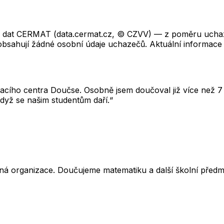
ch dat CERMAT (data.cermat.cz, © CZVV) — z poměru uchaze
neobsahují žádné osobní údaje uchazečů. Aktuální informace
cího centra Doučse. Osobně jsem doučoval již více než 7 l
dyž se našim studentům daří.“
ná organizace. Doučujeme matematiku a další školní předm