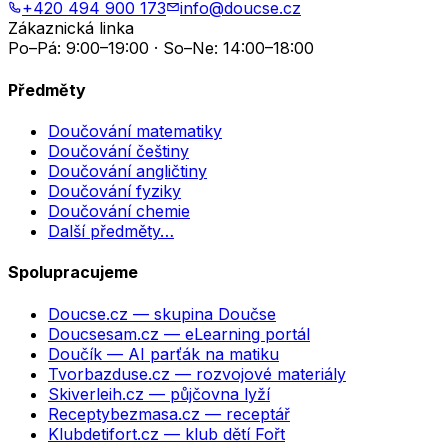
+420 494 900 173
info@doucse.cz
Zákaznická linka
Po–Pá: 9:00–19:00 · So–Ne: 14:00–18:00
Předměty
Doučování matematiky
Doučování češtiny
Doučování angličtiny
Doučování fyziky
Doučování chemie
Další předměty…
Spolupracujeme
Doucse.cz
— skupina Doučse
Doucsesam.cz
— eLearning portál
Doučík
— AI parťák na matiku
Tvorbazduse.cz
— rozvojové materiály
Skiverleih.cz
— půjčovna lyží
Receptybezmasa.cz
— receptář
Klubdetifort.cz
— klub dětí Fořt