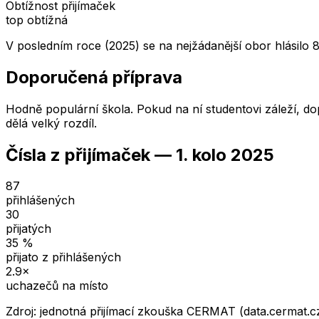
Obtížnost přijímaček
top obtížná
V posledním roce (2025) se na nejžádanější obor hlásilo 
Doporučená příprava
Hodně populární škola. Pokud na ní studentovi záleží, dop
dělá velký rozdíl.
Čísla z přijímaček —
1. kolo
2025
87
přihlášených
30
přijatých
35
%
přijato z přihlášených
2.9
×
uchazečů na místo
Zdroj: jednotná přijímací zkouška CERMAT (data.cermat.c