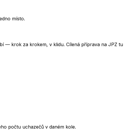
jedno místo.
obí — krok za krokem, v klidu. Cílená příprava na JPZ tu
kového počtu uchazečů v daném kole.