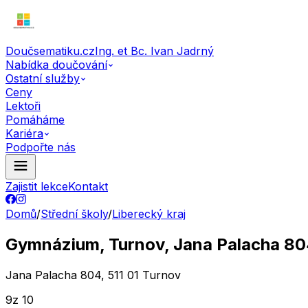
Doučsematiku.cz
Ing. et Bc. Ivan Jadrný
Nabídka doučování
Ostatní služby
Ceny
Lektoři
Pomáháme
Kariéra
Podpořte nás
Zajistit lekce
Kontakt
Domů
/
Střední školy
/
Liberecký kraj
Gymnázium, Turnov, Jana Palacha 80
Jana Palacha 804, 511 01 Turnov
9
z 10