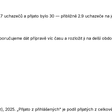
87 uchazečů a přijato bylo 30 — přibližně 2.9 uchazeče na 
oručujeme dát přípravě víc času a rozložit ji na delší obd
z),
2025
. „Přijato z přihlášených" je podíl přijatých z cel