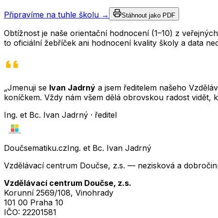
Připravíme na tuhle školu →
Stáhnout jako PDF
Obtížnost je naše orientační hodnocení (1–10) z veřejný
to oficiální žebříček ani hodnocení kvality školy a data 
„Jmenuji se
Ivan Jadrný
a jsem ředitelem našeho Vzděláva
koníčkem. Vždy nám všem dělá obrovskou radost vidět, k
Ing. et Bc. Ivan Jadrný · ředitel
Doučsematiku.cz
Ing. et Bc. Ivan Jadrný
Vzdělávací centrum Doučse, z.s. — nezisková a dobročin
Vzdělávací centrum Doučse, z.s.
Korunní 2569/108, Vinohrady
101 00 Praha 10
IČO:
22201581