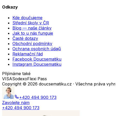
Odkazy
Kde doučujeme
Střední školy v ČR
Blog — naše články
Jak to u nás funguje
Časté dotazy
Obchodní podmínky
Ochrana osobních údajů
Reklamační řád
Facebook Doucsematiku
Instagram Doucsematiku
Přijímáme také
VISA
Sodexo
Flexi Pass
Copyright ©
2026
doucsematiku.cz · Všechna práva vyh
+420 494 900 173
Zavolejte nám
+420 494 900 173