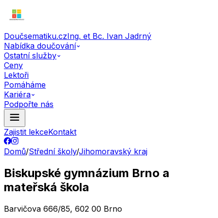
Doučsematiku.cz
Ing. et Bc. Ivan Jadrný
Nabídka doučování
Ostatní služby
Ceny
Lektoři
Pomáháme
Kariéra
Podpořte nás
Zajistit lekce
Kontakt
Domů
/
Střední školy
/
Jihomoravský kraj
Biskupské gymnázium Brno a
mateřská škola
Barvičova 666/85, 602 00 Brno