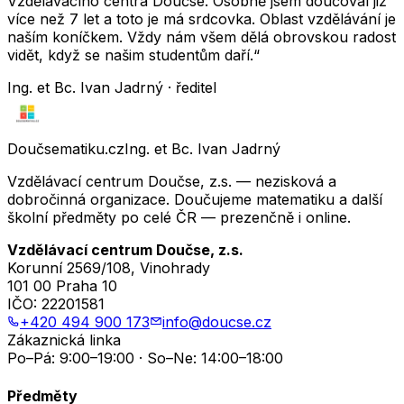
Vzdělávacího centra Doučse. Osobně jsem doučoval již
více než 7 let a toto je má srdcovka. Oblast vzdělávání je
naším koníčkem. Vždy nám všem dělá obrovskou radost
vidět, když se našim studentům daří.“
Ing. et Bc. Ivan Jadrný · ředitel
Doučsematiku.cz
Ing. et Bc. Ivan Jadrný
Vzdělávací centrum Doučse, z.s. — nezisková a
dobročinná organizace. Doučujeme matematiku a další
školní předměty po celé ČR — prezenčně i online.
Vzdělávací centrum Doučse, z.s.
Korunní 2569/108, Vinohrady
101 00 Praha 10
IČO:
22201581
+420 494 900 173
info@doucse.cz
Zákaznická linka
Po–Pá: 9:00–19:00 · So–Ne: 14:00–18:00
Předměty