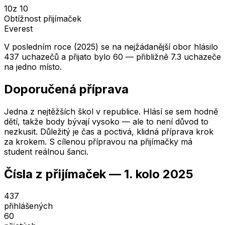
10
z 10
Obtížnost přijímaček
Everest
V posledním roce (2025) se na nejžádanější obor hlásilo
437 uchazečů a přijato bylo 60 — přibližně 7.3 uchazeče
na jedno místo.
Doporučená příprava
Jedna z nejtěžších škol v republice. Hlásí se sem hodně
dětí, takže body bývají vysoko — ale to není důvod to
nezkusit. Důležitý je čas a poctivá, klidná příprava krok
za krokem. S cílenou přípravou na přijímačky má
student reálnou šanci.
Čísla z přijímaček —
1. kolo
2025
437
přihlášených
60