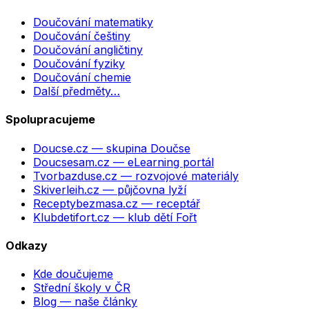
Doučování matematiky
Doučování češtiny
Doučování angličtiny
Doučování fyziky
Doučování chemie
Další předměty…
Spolupracujeme
Doucse.cz
— skupina Doučse
Doucsesam.cz
— eLearning portál
Tvorbazduse.cz
— rozvojové materiály
Skiverleih.cz
— půjčovna lyží
Receptybezmasa.cz
— receptář
Klubdetifort.cz
— klub dětí Fořt
Odkazy
Kde doučujeme
Střední školy v ČR
Blog — naše články