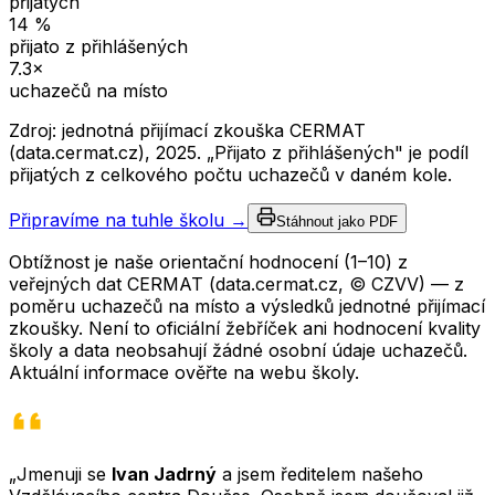
přijatých
14
%
přijato z přihlášených
7.3
×
uchazečů na místo
Zdroj: jednotná přijímací zkouška CERMAT
(data.cermat.cz),
2025
. „Přijato z přihlášených" je podíl
přijatých z celkového počtu uchazečů v daném kole.
Připravíme na tuhle školu →
Stáhnout jako PDF
Obtížnost je naše orientační hodnocení (1–10) z
veřejných dat CERMAT (data.cermat.cz, © CZVV) — z
poměru uchazečů na místo a výsledků jednotné přijímací
zkoušky. Není to oficiální žebříček ani hodnocení kvality
školy a data neobsahují žádné osobní údaje uchazečů.
Aktuální informace ověřte na webu školy.
„Jmenuji se
Ivan Jadrný
a jsem ředitelem našeho