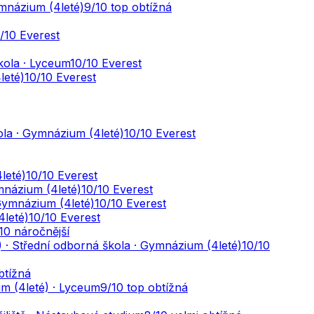
ymnázium (4leté)
9
/10
top obtížná
/10
Everest
kola · Lyceum
10
/10
Everest
leté)
10
/10
Everest
ola · Gymnázium (4leté)
10
/10
Everest
leté)
10
/10
Everest
mnázium (4leté)
10
/10
Everest
Gymnázium (4leté)
10
/10
Everest
4leté)
10
/10
Everest
/10
náročnější
 · Střední odborná škola · Gymnázium (4leté)
10
/10
btížná
m (4leté) · Lyceum
9
/10
top obtížná