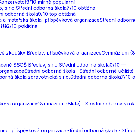
Konzervatoř
3
/10
mírně populární
 s.r.o.
Střední odborná škola
7
/10
obtížná
ní odborná škola
9
/10
top obtížná
la a mateřská škola, příspěvková organizace
Střední odborn
iště
2
/10
poklidná
vé zkoušky Břeclav, příspěvková organizace
Gymnázium (8l
áceně SSOŠ Břeclav, s.r.o.
Střední odborná škola
0
/10
—
organizace
Střední odborná škola · Střední odborné učilišt
orná škola zdravotnická s.r.o.
Střední odborná škola
7
/10
o
ková organizace
Gymnázium (8leté) · Střední odborná škol
zenec, příspěvková organizace
Střední odborná škola · Střed