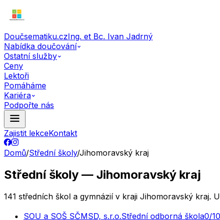
Doučsematiku.cz
Ing. et Bc. Ivan Jadrný
Nabídka doučování
Ostatní služby
Ceny
Lektoři
Pomáháme
Kariéra
Podpořte nás
Zajistit lekce
Kontakt
Domů
/
Střední školy
/
Jihomoravský kraj
Střední školy — Jihomoravský kraj
141 středních škol a gymnázií v kraji Jihomoravský kraj. 
SOU a SOŠ SČMSD, s.r.o.
Střední odborná škola
0
/1