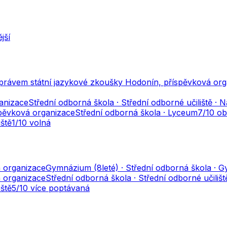
jší
právem státní jazykové zkoušky Hodonín, příspěvková org
anizace
Střední odborná škola · Střední odborné učiliště ·
spěvková organizace
Střední odborná škola · Lyceum
7
/10
ob
iště
1
/10
volná
 organizace
Gymnázium (8leté) · Střední odborná škola · 
á organizace
Střední odborná škola · Střední odborné učilišt
iště
5
/10
více poptávaná