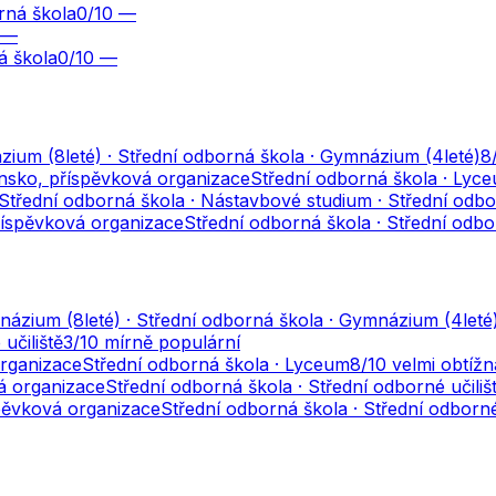
rná škola
0
/10
—
—
á škola
0
/10
—
ium (8leté) · Střední odborná škola · Gymnázium (4leté)
8
ansko, příspěvková organizace
Střední odborná škola · Lyc
Střední odborná škola · Nástavbové studium · Střední odbor
říspěvková organizace
Střední odborná škola · Střední odbo
ázium (8leté) · Střední odborná škola · Gymnázium (4leté
učiliště
3
/10
mírně populární
organizace
Střední odborná škola · Lyceum
8
/10
velmi obtížn
á organizace
Střední odborná škola · Střední odborné učiliš
spěvková organizace
Střední odborná škola · Střední odborné 