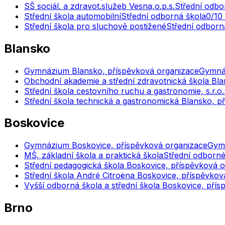
SŠ sociál. a zdravot.služeb Vesna,o.p.s.
Střední odbo
Střední škola automobilní
Střední odborná škola
0
/10
Střední škola pro sluchově postižené
Střední odborn
Blansko
Gymnázium Blansko, příspěvková organizace
Gymnáz
Obchodní akademie a střední zdravotnická škola Bl
Střední škola cestovního ruchu a gastronomie, s.r.o.
Střední škola technická a gastronomická Blansko, p
Boskovice
Gymnázium Boskovice, příspěvková organizace
Gymn
MŠ, základní škola a praktická škola
Střední odborné 
Střední pedagogická škola Boskovice, příspěvková 
Střední škola André Citroëna Boskovice, příspěvkov
Vyšší odborná škola a střední škola Boskovice, pří
Brno