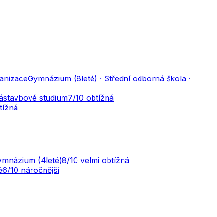
anizace
Gymnázium (8leté) · Střední odborná škola ·
 Nástavbové studium
7
/10
obtížná
tížná
Gymnázium (4leté)
8
/10
velmi obtížná
ě
6
/10
náročnější