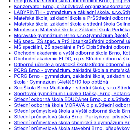
Integrovaná střední škola automobilní Brno, příspě
Konzervatoř Brno, příspěvková organizace
Konzerva
LABYRINTH - gymnázium a základní škola, s.r.o.
Stř
Mateřská škola, základní škola a PrŠ
Střední odborné 
Mateřská škola, základní škola a střední škola Gell
Montessori Mateřská škola a Základní škola Perlička 
Moravské gymnázium Brno s.r.o.
Gymnázium (8leté) 
MŠ spec., ZŠ spec. a PrŠ Ibsenka
Střední odborné uči
MŠ speciální, ZŠ speciální a PrŠ Elpis
Střední odborné
Obchodní akademie a vyšší odborná škola Brno, Kot
Obchodní akademie ELDO, o.p.s.
Střední odborná šk
Odborné učiliště a praktická škola
Střední odborné uči
PORG Brno - gymnázium, základní škola a mateřská š
PORG Brno - gymnázium, základní škola, základní um
škola · Gymnázium (4leté)
9
/10
top obtížná
ScioŠkola Brno Medlánky - střední škola, s.r.o.
Střed
Sportovní gymnázium Ludvíka Daňka, Brno, Botanic
Střední odborná škola EDUCAnet Brno, o.p.s.
Středn
Střední odborná škola MORAVA o.p.s.
Střední odbor
Střední průmyslová škola a Vyšší odborná škola Br
Střední průmyslová škola Brno, Purkyňova, příspěv
Střední průmyslová škola chemická a gymnázium Br
Střední průmyslová škola stavební Brno, příspěvko