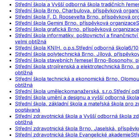
Střední škola a Vyšší odborná škola tradičních řemese
Střední škola Brno, Charbulova, příspěvková organ
Střední škola F. D. Roosevelta Brno, příspěvková or
Střední škola Gemini Brno, příspěvková organizace
S
Střední škola grafická Brno, příspěvková organizace
Střední škola informatiky, poštovnictví a finančnict
velmi obtížná
Střední škola KNIH, o.p.s.
Střední odborná škola
6
/1
Střední škola polytechnická Brno, Jílová, příspěvko
Střední škola stavebních řemesel Brno-Bosonohy, p
Střední škola strojírenská a elektrotechnická Brno,
obtížná
Střední škola technická a ekonomická Brno, Olomou
obtížná
Střední škola uměleckomanažerská, s.r.o.
Střední od
Střední škola umění a designu a vyšší odborná škol
Střední škola, základní škola a mateřská škola pr
poptávaná
Střední zdravotnická škola a Vyšší odborná škola 
obtížná
Střední zdravotnická škola Brno, Jaselská, příspěv
Střední zdravotnická škola Evangelické akademie
Stř