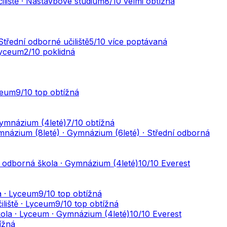
iliště · Nástavbové studium
8
/10
velmi obtížná
Střední odborné učiliště
5
/10
více poptávaná
Lyceum
2
/10
poklidná
ceum
9
/10
top obtížná
Gymnázium (4leté)
7
/10
obtížná
názium (8leté) · Gymnázium (6leté) · Střední odborná
í odborná škola · Gymnázium (4leté)
10
/10
Everest
a · Lyceum
9
/10
top obtížná
iliště · Lyceum
9
/10
top obtížná
ola · Lyceum · Gymnázium (4leté)
10
/10
Everest
ížná