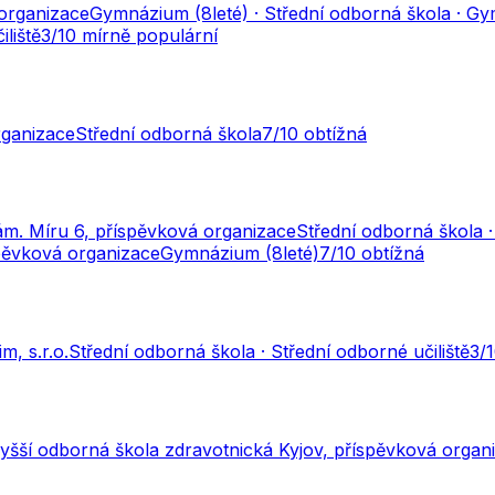
organizace
Gymnázium (8leté) · Střední odborná škola · Gy
liště
3
/10
mírně populární
rganizace
Střední odborná škola
7
/10
obtížná
ám. Míru 6, příspěvková organizace
Střední odborná škola ·
pěvková organizace
Gymnázium (8leté)
7
/10
obtížná
m, s.r.o.
Střední odborná škola · Střední odborné učiliště
3
/
yšší odborná škola zdravotnická Kyjov, příspěvková organ