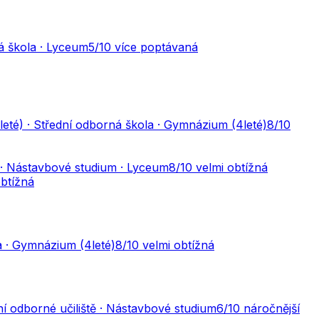
á škola · Lyceum
5
/10
více poptávaná
eté) · Střední odborná škola · Gymnázium (4leté)
8
/10
ě · Nástavbové studium · Lyceum
8
/10
velmi obtížná
btížná
a · Gymnázium (4leté)
8
/10
velmi obtížná
ní odborné učiliště · Nástavbové studium
6
/10
náročnější