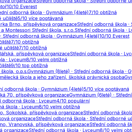
vková organizace
Střední odborná škola · Střední odborné uč
toř
10
/10
Everest
ední odborná škola · Gymnázium (4leté)
7
/10
obtížná
učiliště
5
/10
více poptávaná
nerka Brno, příspěvková organizace
Střední odborná škola · 
a Montessori Střední škola, s.r.o.
Střední odborná škola · 
· Střední odborná škola · Gymnázium (4leté)
10
/10
Everest
liště
7
/10
obtížná
 učiliště
7
/10
obtížná
lářská, příspěvková organizace
Střední odborná škola · Ly
ola · Lyceum
8
/10
velmi obtížná
liště
9
/10
top obtížná
kola, o.p.s.
Gymnázium (8leté) · Střední odborná škola · 
ělecká škola a jeho zařízení, školská právnická osoba
Gym
ní odborná škola · Gymnázium (4leté)
5
/10
více poptávaná
ká 70, příspěvková organizace
Gymnázium (6leté) · Středn
í odborná škola · Lyceum
4
/10
populární
ná škola · Lyceum
8
/10
velmi obtížná
no, Sokolská, příspěvková organizace
Střední odborná škol
ková organizace
Střední odborná škola · Střední odborné uč
no, Vranovská, příspěvková organizace
Střední odborná šk
vá organizace
Střední odborná škola · Lyceum
8
/10
velmi obt