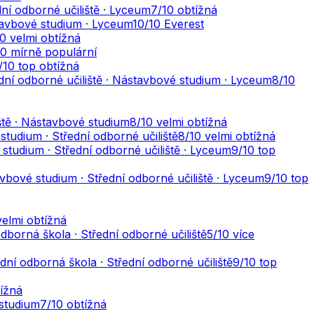
ní odborné učiliště · Lyceum
7
/10
obtížná
stavbové studium · Lyceum
10
/10
Everest
10
velmi obtížná
10
mírně populární
/10
top obtížná
ední odborné učiliště · Nástavbové studium · Lyceum
8
/10
ště · Nástavbové studium
8
/10
velmi obtížná
tudium · Střední odborné učiliště
8
/10
velmi obtížná
studium · Střední odborné učiliště · Lyceum
9
/10
top
vbové studium · Střední odborné učiliště · Lyceum
9
/10
top
velmi obtížná
odborná škola · Střední odborné učiliště
5
/10
více
dní odborná škola · Střední odborné učiliště
9
/10
top
tížná
 studium
7
/10
obtížná