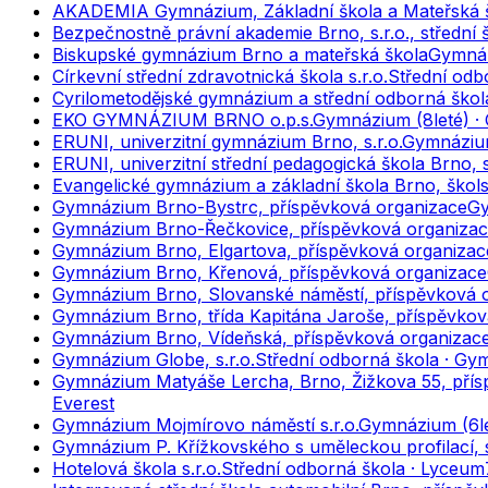
AKADEMIA Gymnázium, Základní škola a Mateřská šk
Bezpečnostně právní akademie Brno, s.r.o., střední 
Biskupské gymnázium Brno a mateřská škola
Gymnáz
Církevní střední zdravotnická škola s.r.o.
Střední odbo
Cyrilometodějské gymnázium a střední odborná ško
EKO GYMNÁZIUM BRNO o.p.s.
Gymnázium (8leté) · 
ERUNI, univerzitní gymnázium Brno, s.r.o.
Gymnázium
ERUNI, univerzitní střední pedagogická škola Brno, s
Evangelické gymnázium a základní škola Brno, škol
Gymnázium Brno-Bystrc, příspěvková organizace
Gy
Gymnázium Brno-Řečkovice, příspěvková organiza
Gymnázium Brno, Elgartova, příspěvková organizac
Gymnázium Brno, Křenová, příspěvková organizace
Gymnázium Brno, Slovanské náměstí, příspěvková 
Gymnázium Brno, třída Kapitána Jaroše, příspěvkov
Gymnázium Brno, Vídeňská, příspěvková organizac
Gymnázium Globe, s.r.o.
Střední odborná škola · Gy
Gymnázium Matyáše Lercha, Brno, Žižkova 55, přís
Everest
Gymnázium Mojmírovo náměstí s.r.o.
Gymnázium (6le
Gymnázium P. Křížkovského s uměleckou profilací, s
Hotelová škola s.r.o.
Střední odborná škola · Lyceum