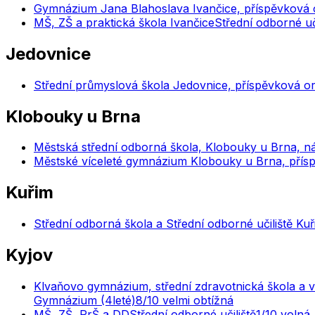
Gymnázium Jana Blahoslava Ivančice, příspěvková 
MŠ, ZŠ a praktická škola Ivančice
Střední odborné uči
Jedovnice
Střední průmyslová škola Jedovnice, příspěvková o
Klobouky u Brna
Městská střední odborná škola, Klobouky u Brna, n
Městské víceleté gymnázium Klobouky u Brna, přís
Kuřim
Střední odborná škola a Střední odborné učiliště Kuři
Kyjov
Klvaňovo gymnázium, střední zdravotnická škola a v
Gymnázium (4leté)
8
/10
velmi obtížná
MŠ, ZŠ, PrŠ a DD
Střední odborné učiliště
1
/10
volná