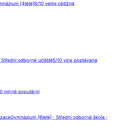
mnázium (4leté)
8
/10
velmi obtížná
 Střední odborné učiliště
5
/10
více poptávaná
10
mírně populární
izace
Gymnázium (8leté) · Střední odborná škola ·