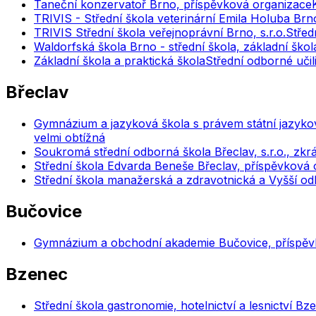
Taneční konzervatoř Brno, příspěvková organizace
TRIVIS - Střední škola veterinární Emila Holuba Brno,
TRIVIS Střední škola veřejnoprávní Brno, s.r.o.
Střed
Waldorfská škola Brno - střední škola, základní ško
Základní škola a praktická škola
Střední odborné učil
Břeclav
Gymnázium a jazyková škola s právem státní jazyko
velmi obtížná
Soukromá střední odborná škola Břeclav, s.r.o., zkr
Střední škola Edvarda Beneše Břeclav, příspěvková 
Střední škola manažerská a zdravotnická a Vyšší odb
Bučovice
Gymnázium a obchodní akademie Bučovice, příspěv
Bzenec
Střední škola gastronomie, hotelnictví a lesnictví B