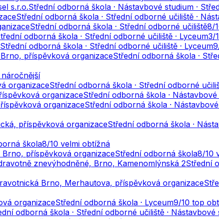
l s.r.o.
Střední odborná škola · Nástavbové studium · Střed
izace
Střední odborná škola · Střední odborné učiliště · Ná
ganizace
Střední odborná škola · Střední odborné učiliště
8
/
třední odborná škola · Střední odborné učiliště · Lyceum
3
/
Střední odborná škola · Střední odborné učiliště · Lyceum
9
ví Brno, příspěvková organizace
Střední odborná škola · Stř
0
náročnější
vá organizace
Střední odborná škola · Střední odborné učili
říspěvková organizace
Střední odborná škola · Nástavbové s
 příspěvková organizace
Střední odborná škola · Nástavbové 
cká, příspěvková organizace
Střední odborná škola · Násta
borná škola
8
/10
velmi obtížná
a Brno, příspěvková organizace
Střední odborná škola
8
/10
o zdravotně znevýhodněné, Brno, Kamenomlýnská 2
Střední 
zdravotnická Brno, Merhautova, příspěvková organizace
Stře
ková organizace
Střední odborná škola · Lyceum
9
/10
top ob
ední odborná škola · Střední odborné učiliště · Nástavbové