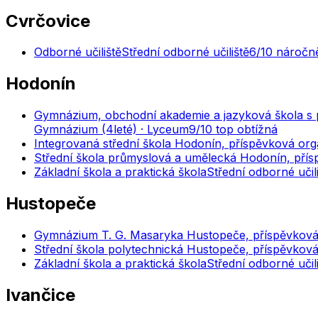
Cvrčovice
Odborné učiliště
Střední odborné učiliště
6
/10
náročně
Hodonín
Gymnázium, obchodní akademie a jazyková škola s 
Gymnázium (4leté) · Lyceum
9
/10
top obtížná
Integrovaná střední škola Hodonín, příspěvková org
Střední škola průmyslová a umělecká Hodonín, pří
Základní škola a praktická škola
Střední odborné učil
Hustopeče
Gymnázium T. G. Masaryka Hustopeče, příspěvková
Střední škola polytechnická Hustopeče, příspěvkov
Základní škola a praktická škola
Střední odborné učil
Ivančice