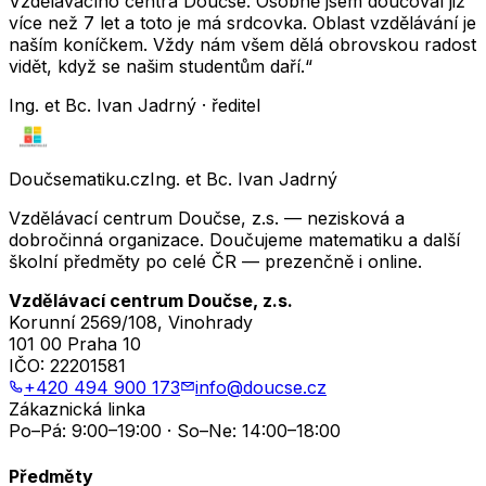
Vzdělávacího centra Doučse. Osobně jsem doučoval již
více než 7 let a toto je má srdcovka. Oblast vzdělávání je
naším koníčkem. Vždy nám všem dělá obrovskou radost
vidět, když se našim studentům daří.“
Ing. et Bc. Ivan Jadrný · ředitel
Doučsematiku.cz
Ing. et Bc. Ivan Jadrný
Vzdělávací centrum Doučse, z.s. — nezisková a
dobročinná organizace. Doučujeme matematiku a další
školní předměty po celé ČR — prezenčně i online.
Vzdělávací centrum Doučse, z.s.
Korunní 2569/108, Vinohrady
101 00 Praha 10
IČO:
22201581
+420 494 900 173
info@doucse.cz
Zákaznická linka
Po–Pá: 9:00–19:00 · So–Ne: 14:00–18:00
Předměty