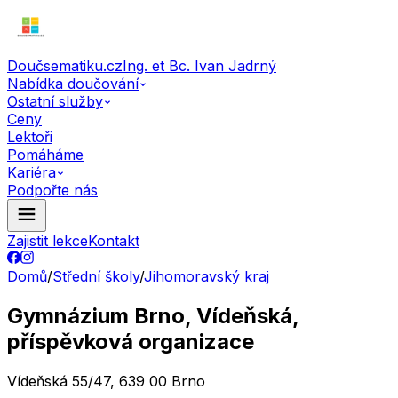
Doučsematiku.cz
Ing. et Bc. Ivan Jadrný
Nabídka doučování
Ostatní služby
Ceny
Lektoři
Pomáháme
Kariéra
Podpořte nás
Zajistit lekce
Kontakt
Domů
/
Střední školy
/
Jihomoravský kraj
Gymnázium Brno, Vídeňská,
příspěvková organizace
Vídeňská 55/47, 639 00 Brno