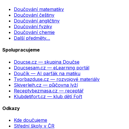
Doučování matematiky
Doučování češtiny
Doučování angličtiny
Doučování fyziky
Doučování chemie
Další předměty…
Spolupracujeme
Doucse.cz
— skupina Doučse
Doucsesam.cz
— eLearning portál
Doučík
— AI parťák na matiku
Tvorbazduse.cz
— rozvojové materiály
Skiverleih.cz
— půjčovna lyží
Receptybezmasa.cz
— receptář
Klubdetifort.cz
— klub dětí Fořt
Odkazy
Kde doučujeme
Střední školy v ČR