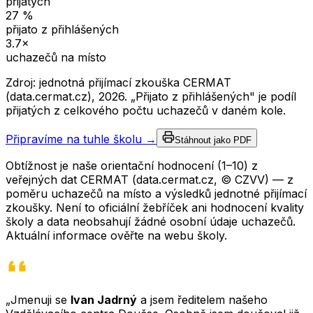
přijatých
27
%
přijato z přihlášených
3.7
×
uchazečů na místo
Zdroj: jednotná přijímací zkouška CERMAT
(data.cermat.cz),
2026
. „Přijato z přihlášených" je podíl
přijatých z celkového počtu uchazečů v daném kole.
Připravíme na tuhle školu →
Stáhnout jako PDF
Obtížnost je naše orientační hodnocení (1–10) z
veřejných dat CERMAT (data.cermat.cz, © CZVV) — z
poměru uchazečů na místo a výsledků jednotné přijímací
zkoušky. Není to oficiální žebříček ani hodnocení kvality
školy a data neobsahují žádné osobní údaje uchazečů.
Aktuální informace ověřte na webu školy.
„Jmenuji se
Ivan Jadrný
a jsem ředitelem našeho