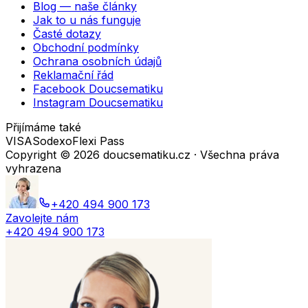
Blog — naše články
Jak to u nás funguje
Časté dotazy
Obchodní podmínky
Ochrana osobních údajů
Reklamační řád
Facebook Doucsematiku
Instagram Doucsematiku
Přijímáme také
VISA
Sodexo
Flexi Pass
Copyright ©
2026
doucsematiku.cz · Všechna práva
vyhrazena
+420 494 900 173
Zavolejte nám
+420 494 900 173