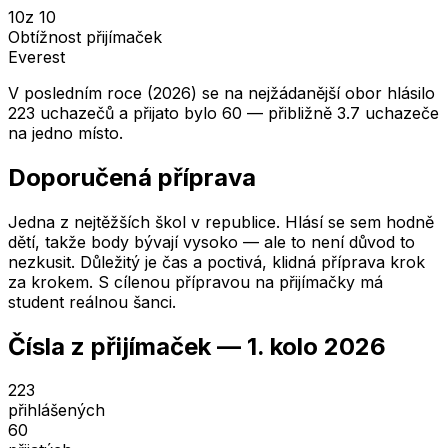
10
z 10
Obtížnost přijímaček
Everest
V posledním roce (2026) se na nejžádanější obor hlásilo
223 uchazečů a přijato bylo 60 — přibližně 3.7 uchazeče
na jedno místo.
Doporučená příprava
Jedna z nejtěžších škol v republice. Hlásí se sem hodně
dětí, takže body bývají vysoko — ale to není důvod to
nezkusit. Důležitý je čas a poctivá, klidná příprava krok
za krokem. S cílenou přípravou na přijímačky má
student reálnou šanci.
Čísla z přijímaček —
1. kolo
2026
223
přihlášených
60