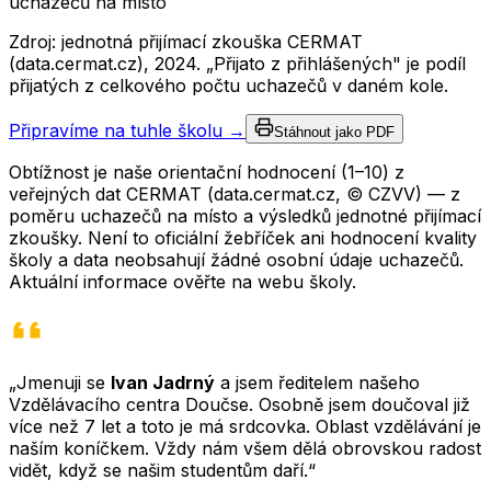
uchazečů na místo
Zdroj: jednotná přijímací zkouška CERMAT
(data.cermat.cz),
2024
. „Přijato z přihlášených" je podíl
přijatých z celkového počtu uchazečů v daném kole.
Připravíme na tuhle školu →
Stáhnout jako PDF
Obtížnost je naše orientační hodnocení (1–10) z
veřejných dat CERMAT (data.cermat.cz, © CZVV) — z
poměru uchazečů na místo a výsledků jednotné přijímací
zkoušky. Není to oficiální žebříček ani hodnocení kvality
školy a data neobsahují žádné osobní údaje uchazečů.
Aktuální informace ověřte na webu školy.
„Jmenuji se
Ivan Jadrný
a jsem ředitelem našeho
Vzdělávacího centra Doučse. Osobně jsem doučoval již
více než 7 let a toto je má srdcovka. Oblast vzdělávání je
naším koníčkem. Vždy nám všem dělá obrovskou radost
vidět, když se našim studentům daří.“