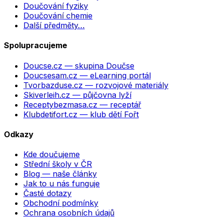
Doučování fyziky
Doučování chemie
Další předměty…
Spolupracujeme
Doucse.cz
— skupina Doučse
Doucsesam.cz
— eLearning portál
Tvorbazduse.cz
— rozvojové materiály
Skiverleih.cz
— půjčovna lyží
Receptybezmasa.cz
— receptář
Klubdetifort.cz
— klub dětí Fořt
Odkazy
Kde doučujeme
Střední školy v ČR
Blog — naše články
Jak to u nás funguje
Časté dotazy
Obchodní podmínky
Ochrana osobních údajů