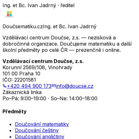
Ing. et Bc. Ivan Jadrný · ředitel
Doučsematiku.cz
Ing. et Bc. Ivan Jadrný
Vzdělávací centrum Doučse, z.s. — nezisková a
dobročinná organizace. Doučujeme matematiku a další
školní předměty po celé ČR — prezenčně i online.
Vzdělávací centrum Doučse, z.s.
Korunní 2569/108, Vinohrady
101 00 Praha 10
IČO:
22201581
+420 494 900 173
info@doucse.cz
Zákaznická linka
Po–Pá: 9:00–19:00 · So–Ne: 14:00–18:00
Předměty
Doučování matematiky
Doučování češtiny
Doučování angličtiny