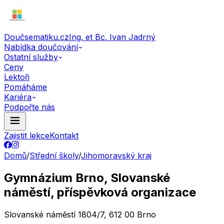
Doučsematiku.cz
Ing. et Bc. Ivan Jadrný
Nabídka doučování
Ostatní služby
Ceny
Lektoři
Pomáháme
Kariéra
Podpořte nás
Zajistit lekce
Kontakt
Domů
/
Střední školy
/
Jihomoravský kraj
Gymnázium Brno, Slovanské
náměstí, příspěvková organizace
Slovanské náměstí 1804/7, 612 00 Brno