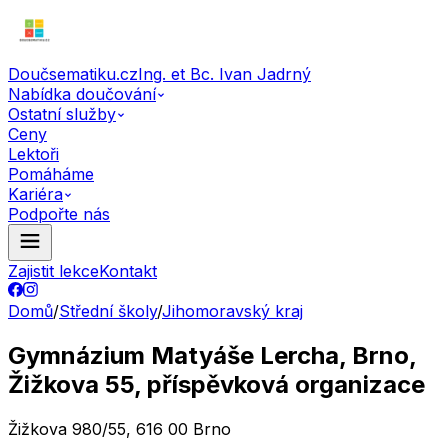
Doučsematiku.cz
Ing. et Bc. Ivan Jadrný
Nabídka doučování
Ostatní služby
Ceny
Lektoři
Pomáháme
Kariéra
Podpořte nás
Zajistit lekce
Kontakt
Domů
/
Střední školy
/
Jihomoravský kraj
Gymnázium Matyáše Lercha, Brno,
Žižkova 55, příspěvková organizace
Žižkova 980/55, 616 00 Brno