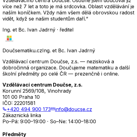
Vzdělávacího centra Doučse. Osobně jsem doučoval již
více než 7 let a toto je má srdcovka. Oblast vzdělávání je
naším koníčkem. Vždy nám všem dělá obrovskou radost
vidět, když se našim studentům daří.“
Ing. et Bc. Ivan Jadrný · ředitel
Doučsematiku.cz
Ing. et Bc. Ivan Jadrný
Vzdělávací centrum Doučse, z.s. — nezisková a
dobročinná organizace. Doučujeme matematiku a další
školní předměty po celé ČR — prezenčně i online.
Vzdělávací centrum Doučse, z.s.
Korunní 2569/108, Vinohrady
101 00 Praha 10
IČO:
22201581
+420 494 900 173
info@doucse.cz
Zákaznická linka
Po–Pá: 9:00–19:00 · So–Ne: 14:00–18:00
Předměty