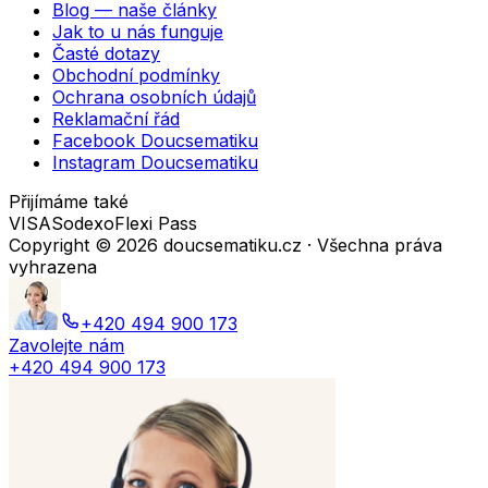
Blog — naše články
Jak to u nás funguje
Časté dotazy
Obchodní podmínky
Ochrana osobních údajů
Reklamační řád
Facebook Doucsematiku
Instagram Doucsematiku
Přijímáme také
VISA
Sodexo
Flexi Pass
Copyright ©
2026
doucsematiku.cz · Všechna práva
vyhrazena
+420 494 900 173
Zavolejte nám
+420 494 900 173