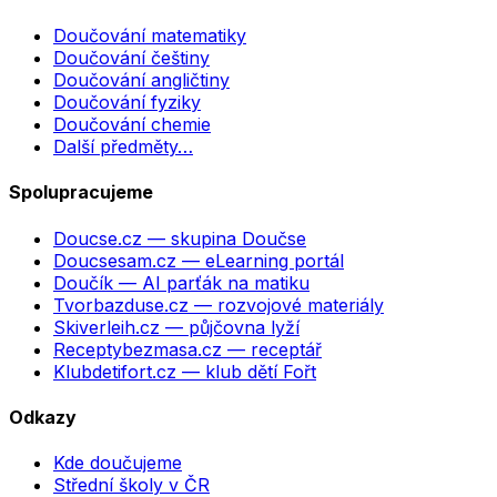
Doučování matematiky
Doučování češtiny
Doučování angličtiny
Doučování fyziky
Doučování chemie
Další předměty…
Spolupracujeme
Doucse.cz
— skupina Doučse
Doucsesam.cz
— eLearning portál
Doučík
— AI parťák na matiku
Tvorbazduse.cz
— rozvojové materiály
Skiverleih.cz
— půjčovna lyží
Receptybezmasa.cz
— receptář
Klubdetifort.cz
— klub dětí Fořt
Odkazy
Kde doučujeme
Střední školy v ČR