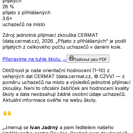
přijatých
28
%
přijato z přihlášených
3.6
×
uchazečů na místo
Zdroj: jednotná přijímací zkouška CERMAT
(data.cermat.cz),
2026
. „Přijato z přihlášených" je podíl
přijatých z celkového počtu uchazečů v daném kole.
Připravíme na tuhle školu →
Stáhnout jako PDF
Obtížnost je naše orientační hodnocení (1–10) z
veřejných dat CERMAT (data.cermat.cz, © CZVV) — z
poměru uchazečů na místo a výsledků jednotné přijímací
zkoušky. Není to oficiální žebříček ani hodnocení kvality
školy a data neobsahují žádné osobní údaje uchazečů.
Aktuální informace ověřte na webu školy.
„Jmenuji se
Ivan Jadrný
a jsem ředitelem našeho