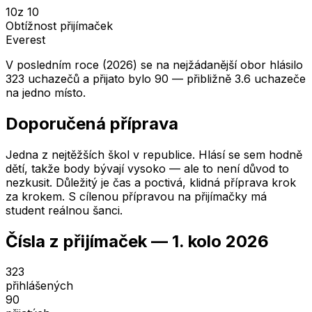
10
z 10
Obtížnost přijímaček
Everest
V posledním roce (2026) se na nejžádanější obor hlásilo
323 uchazečů a přijato bylo 90 — přibližně 3.6 uchazeče
na jedno místo.
Doporučená příprava
Jedna z nejtěžších škol v republice. Hlásí se sem hodně
dětí, takže body bývají vysoko — ale to není důvod to
nezkusit. Důležitý je čas a poctivá, klidná příprava krok
za krokem. S cílenou přípravou na přijímačky má
student reálnou šanci.
Čísla z přijímaček —
1. kolo
2026
323
přihlášených
90