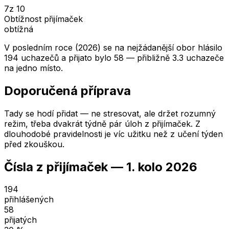
7
z 10
Obtížnost přijímaček
obtížná
V posledním roce (2026) se na nejžádanější obor hlásilo
194 uchazečů a přijato bylo 58 — přibližně 3.3 uchazeče
na jedno místo.
Doporučená příprava
Tady se hodí přidat — ne stresovat, ale držet rozumný
režim, třeba dvakrát týdně pár úloh z přijímaček. Z
dlouhodobé pravidelnosti je víc užitku než z učení týden
před zkouškou.
Čísla z přijímaček —
1. kolo
2026
194
přihlášených
58
přijatých