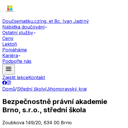
Doučsematiku.cz
Ing. et Bc. Ivan Jadrný
Nabídka doučování
Ostatní služby
Ceny
Lektoři
Pomáháme
Kariéra
Podpořte nás
Zajistit lekce
Kontakt
Domů
/
Střední školy
/
Jihomoravský kraj
Bezpečnostně právní akademie
Brno, s.r.o., střední škola
Zoubkova 149/20, 634 00 Brno