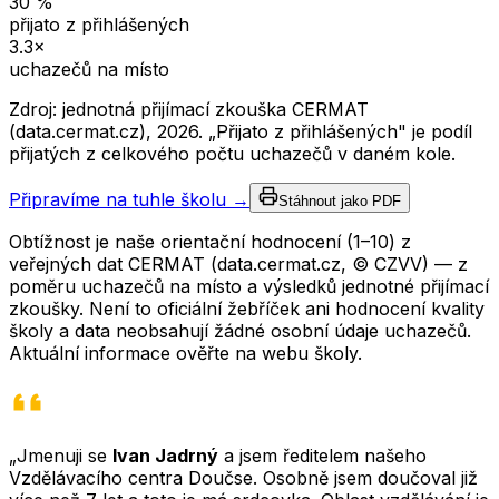
30
%
přijato z přihlášených
3.3
×
uchazečů na místo
Zdroj: jednotná přijímací zkouška CERMAT
(data.cermat.cz),
2026
. „Přijato z přihlášených" je podíl
přijatých z celkového počtu uchazečů v daném kole.
Připravíme na tuhle školu →
Stáhnout jako PDF
Obtížnost je naše orientační hodnocení (1–10) z
veřejných dat CERMAT (data.cermat.cz, © CZVV) — z
poměru uchazečů na místo a výsledků jednotné přijímací
zkoušky. Není to oficiální žebříček ani hodnocení kvality
školy a data neobsahují žádné osobní údaje uchazečů.
Aktuální informace ověřte na webu školy.
„Jmenuji se
Ivan Jadrný
a jsem ředitelem našeho
Vzdělávacího centra Doučse. Osobně jsem doučoval již