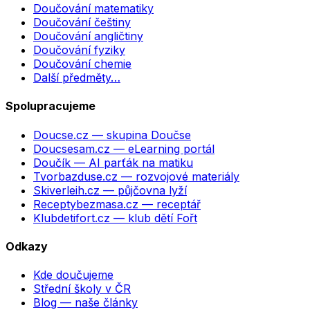
Doučování matematiky
Doučování češtiny
Doučování angličtiny
Doučování fyziky
Doučování chemie
Další předměty…
Spolupracujeme
Doucse.cz
— skupina Doučse
Doucsesam.cz
— eLearning portál
Doučík
— AI parťák na matiku
Tvorbazduse.cz
— rozvojové materiály
Skiverleih.cz
— půjčovna lyží
Receptybezmasa.cz
— receptář
Klubdetifort.cz
— klub dětí Fořt
Odkazy
Kde doučujeme
Střední školy v ČR
Blog — naše články