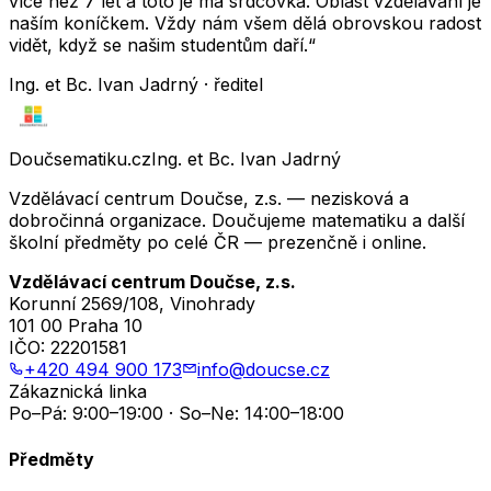
více než 7 let a toto je má srdcovka. Oblast vzdělávání je
naším koníčkem. Vždy nám všem dělá obrovskou radost
vidět, když se našim studentům daří.“
Ing. et Bc. Ivan Jadrný · ředitel
Doučsematiku.cz
Ing. et Bc. Ivan Jadrný
Vzdělávací centrum Doučse, z.s. — nezisková a
dobročinná organizace. Doučujeme matematiku a další
školní předměty po celé ČR — prezenčně i online.
Vzdělávací centrum Doučse, z.s.
Korunní 2569/108, Vinohrady
101 00 Praha 10
IČO:
22201581
+420 494 900 173
info@doucse.cz
Zákaznická linka
Po–Pá: 9:00–19:00 · So–Ne: 14:00–18:00
Předměty