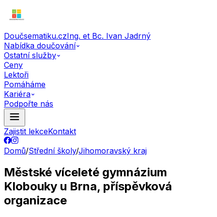
Doučsematiku.cz
Ing. et Bc. Ivan Jadrný
Nabídka doučování
Ostatní služby
Ceny
Lektoři
Pomáháme
Kariéra
Podpořte nás
Zajistit lekce
Kontakt
Domů
/
Střední školy
/
Jihomoravský kraj
Městské víceleté gymnázium
Klobouky u Brna, příspěvková
organizace