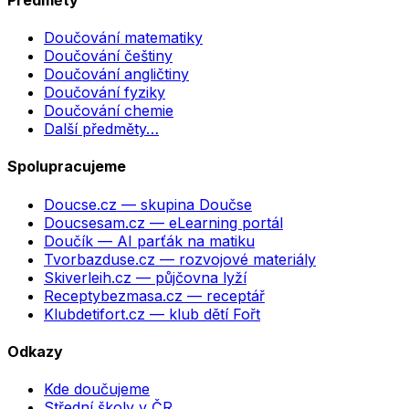
Doučování matematiky
Doučování češtiny
Doučování angličtiny
Doučování fyziky
Doučování chemie
Další předměty…
Spolupracujeme
Doucse.cz
— skupina Doučse
Doucsesam.cz
— eLearning portál
Doučík
— AI parťák na matiku
Tvorbazduse.cz
— rozvojové materiály
Skiverleih.cz
— půjčovna lyží
Receptybezmasa.cz
— receptář
Klubdetifort.cz
— klub dětí Fořt
Odkazy
Kde doučujeme
Střední školy v ČR