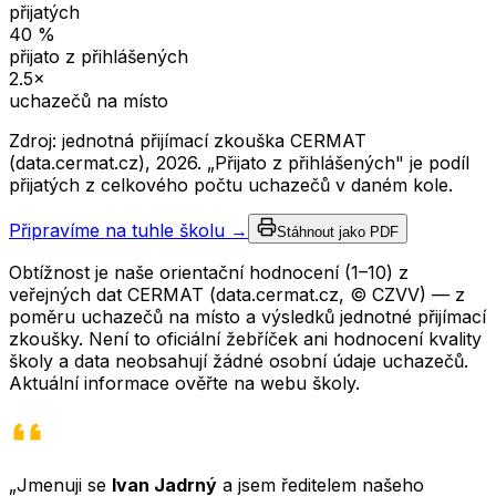
přijatých
40
%
přijato z přihlášených
2.5
×
uchazečů na místo
Zdroj: jednotná přijímací zkouška CERMAT
(data.cermat.cz),
2026
. „Přijato z přihlášených" je podíl
přijatých z celkového počtu uchazečů v daném kole.
Připravíme na tuhle školu →
Stáhnout jako PDF
Obtížnost je naše orientační hodnocení (1–10) z
veřejných dat CERMAT (data.cermat.cz, © CZVV) — z
poměru uchazečů na místo a výsledků jednotné přijímací
zkoušky. Není to oficiální žebříček ani hodnocení kvality
školy a data neobsahují žádné osobní údaje uchazečů.
Aktuální informace ověřte na webu školy.
„Jmenuji se
Ivan Jadrný
a jsem ředitelem našeho