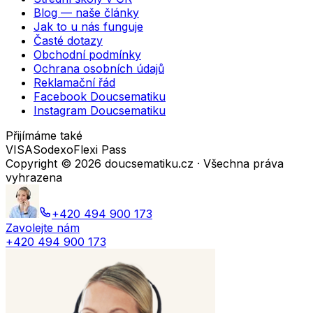
Blog — naše články
Jak to u nás funguje
Časté dotazy
Obchodní podmínky
Ochrana osobních údajů
Reklamační řád
Facebook Doucsematiku
Instagram Doucsematiku
Přijímáme také
VISA
Sodexo
Flexi Pass
Copyright ©
2026
doucsematiku.cz · Všechna práva
vyhrazena
+420 494 900 173
Zavolejte nám
+420 494 900 173