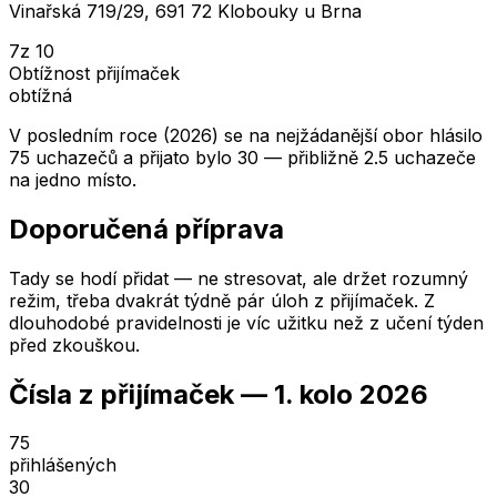
Vinařská 719/29, 691 72 Klobouky u Brna
7
z 10
Obtížnost přijímaček
obtížná
V posledním roce (2026) se na nejžádanější obor hlásilo
75 uchazečů a přijato bylo 30 — přibližně 2.5 uchazeče
na jedno místo.
Doporučená příprava
Tady se hodí přidat — ne stresovat, ale držet rozumný
režim, třeba dvakrát týdně pár úloh z přijímaček. Z
dlouhodobé pravidelnosti je víc užitku než z učení týden
před zkouškou.
Čísla z přijímaček —
1. kolo
2026
75
přihlášených
30