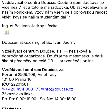
Vzdělávacího centra Doučse. Osobně jsem doučoval již
více než 7 let a toto je má srdcovka. Oblast vzdělávání je
naším koníčkem. Vždy nám všem dělá obrovskou radost
vidět, když se našim studentům daří.“
Ing. et Bc. Ivan Jadrný · ředitel
Doučsematiku.cz
Ing. et Bc. Ivan Jadrný
Vzdělávací centrum Doučse, z.s. — nezisková a
dobročinná organizace. Doučujeme matematiku a další
školní předměty po celé ČR — prezenčně i online.
Vzdělávací centrum Doučse, z.s.
Korunní 2569/108, Vinohrady
101 00 Praha 10
IČO:
22201581
+420 494 900 173
info@doucse.cz
Zákaznická linka
Po–Pá: 9:00–19:00 · So–Ne: 14:00–18:00
Předměty