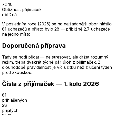
7
z 10
Obtížnost přijímaček
obtížná
V posledním roce (2026) se na nejžádanější obor hlásilo
81 uchazečů a přijato bylo 28 — přibližně 2.7 uchazeče
na jedno místo.
Doporučená příprava
Tady se hodí přidat — ne stresovat, ale držet rozumný
režim, třeba dvakrát týdně pár úloh z přijímaček. Z
dlouhodobé pravidelnosti je víc užitku než z učení týden
před zkouškou.
Čísla z přijímaček —
1. kolo
2026
81
přihlášených
28
přijatých