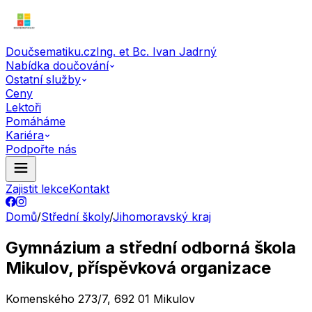
Doučsematiku.cz
Ing. et Bc. Ivan Jadrný
Nabídka doučování
Ostatní služby
Ceny
Lektoři
Pomáháme
Kariéra
Podpořte nás
Zajistit lekce
Kontakt
Domů
/
Střední školy
/
Jihomoravský kraj
Gymnázium a střední odborná škola
Mikulov, příspěvková organizace
Komenského 273/7, 692 01 Mikulov