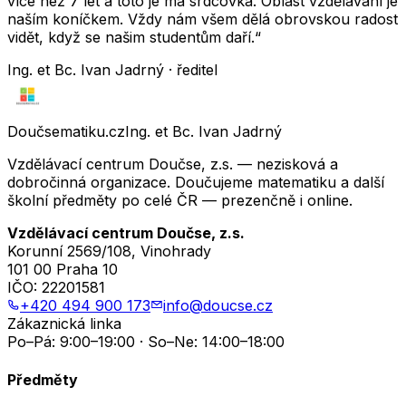
více než 7 let a toto je má srdcovka. Oblast vzdělávání je
naším koníčkem. Vždy nám všem dělá obrovskou radost
vidět, když se našim studentům daří.“
Ing. et Bc. Ivan Jadrný · ředitel
Doučsematiku.cz
Ing. et Bc. Ivan Jadrný
Vzdělávací centrum Doučse, z.s. — nezisková a
dobročinná organizace. Doučujeme matematiku a další
školní předměty po celé ČR — prezenčně i online.
Vzdělávací centrum Doučse, z.s.
Korunní 2569/108, Vinohrady
101 00 Praha 10
IČO:
22201581
+420 494 900 173
info@doucse.cz
Zákaznická linka
Po–Pá: 9:00–19:00 · So–Ne: 14:00–18:00
Předměty