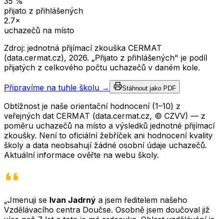
35
%
přijato z přihlášených
2.7
×
uchazečů na místo
Zdroj: jednotná přijímací zkouška CERMAT
(data.cermat.cz),
2026
. „Přijato z přihlášených" je podíl
přijatých z celkového počtu uchazečů v daném kole.
Připravíme na tuhle školu →
Stáhnout jako PDF
Obtížnost je naše orientační hodnocení (1–10) z
veřejných dat CERMAT (data.cermat.cz, © CZVV) — z
poměru uchazečů na místo a výsledků jednotné přijímací
zkoušky. Není to oficiální žebříček ani hodnocení kvality
školy a data neobsahují žádné osobní údaje uchazečů.
Aktuální informace ověřte na webu školy.
„Jmenuji se
Ivan Jadrný
a jsem ředitelem našeho
Vzdělávacího centra Doučse. Osobně jsem doučoval již