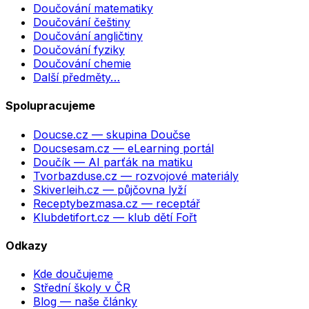
Doučování matematiky
Doučování češtiny
Doučování angličtiny
Doučování fyziky
Doučování chemie
Další předměty…
Spolupracujeme
Doucse.cz
— skupina Doučse
Doucsesam.cz
— eLearning portál
Doučík
— AI parťák na matiku
Tvorbazduse.cz
— rozvojové materiály
Skiverleih.cz
— půjčovna lyží
Receptybezmasa.cz
— receptář
Klubdetifort.cz
— klub dětí Fořt
Odkazy
Kde doučujeme
Střední školy v ČR
Blog — naše články