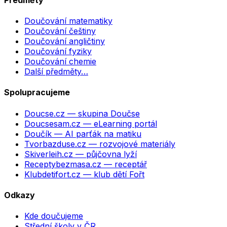
Doučování matematiky
Doučování češtiny
Doučování angličtiny
Doučování fyziky
Doučování chemie
Další předměty…
Spolupracujeme
Doucse.cz
— skupina Doučse
Doucsesam.cz
— eLearning portál
Doučík
— AI parťák na matiku
Tvorbazduse.cz
— rozvojové materiály
Skiverleih.cz
— půjčovna lyží
Receptybezmasa.cz
— receptář
Klubdetifort.cz
— klub dětí Fořt
Odkazy
Kde doučujeme
Střední školy v ČR