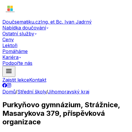
Doučsematiku.cz
Ing. et Bc. Ivan Jadrný
Nabídka doučování
Ostatní služby
Ceny
Lektoři
Pomáháme
Kariéra
Podpořte nás
Zajistit lekce
Kontakt
Domů
/
Střední školy
/
Jihomoravský kraj
Purkyňovo gymnázium, Strážnice,
Masarykova 379, příspěvková
organizace