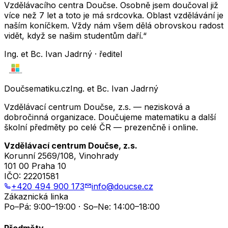
Vzdělávacího centra Doučse. Osobně jsem doučoval již
více než 7 let a toto je má srdcovka. Oblast vzdělávání je
naším koníčkem. Vždy nám všem dělá obrovskou radost
vidět, když se našim studentům daří.“
Ing. et Bc. Ivan Jadrný · ředitel
Doučsematiku.cz
Ing. et Bc. Ivan Jadrný
Vzdělávací centrum Doučse, z.s. — nezisková a
dobročinná organizace. Doučujeme matematiku a další
školní předměty po celé ČR — prezenčně i online.
Vzdělávací centrum Doučse, z.s.
Korunní 2569/108, Vinohrady
101 00 Praha 10
IČO:
22201581
+420 494 900 173
info@doucse.cz
Zákaznická linka
Po–Pá: 9:00–19:00 · So–Ne: 14:00–18:00
Předměty