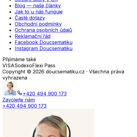
Blog — naše články
Jak to u nás funguje
Časté dotazy
Obchodní podmínky
Ochrana osobních údajů
Reklamační řád
Facebook Doucsematiku
Instagram Doucsematiku
Přijímáme také
VISA
Sodexo
Flexi Pass
Copyright ©
2026
doucsematiku.cz · Všechna práva
vyhrazena
+420 494 900 173
Zavolejte nám
+420 494 900 173