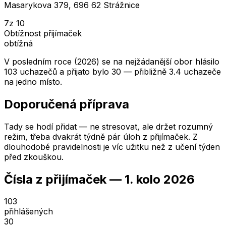
Masarykova 379, 696 62 Strážnice
7
z 10
Obtížnost přijímaček
obtížná
V posledním roce (2026) se na nejžádanější obor hlásilo
103 uchazečů a přijato bylo 30 — přibližně 3.4 uchazeče
na jedno místo.
Doporučená příprava
Tady se hodí přidat — ne stresovat, ale držet rozumný
režim, třeba dvakrát týdně pár úloh z přijímaček. Z
dlouhodobé pravidelnosti je víc užitku než z učení týden
před zkouškou.
Čísla z přijímaček —
1. kolo
2026
103
přihlášených
30