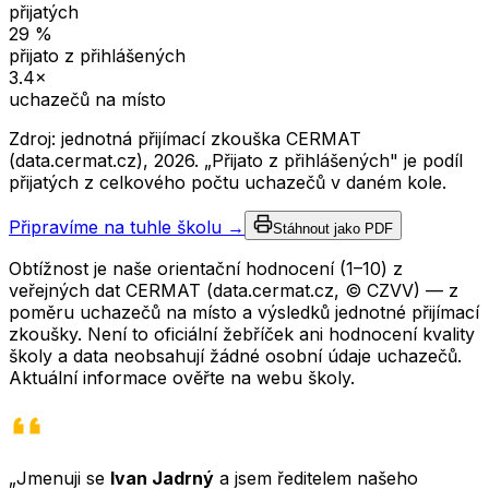
přijatých
29
%
přijato z přihlášených
3.4
×
uchazečů na místo
Zdroj: jednotná přijímací zkouška CERMAT
(data.cermat.cz),
2026
. „Přijato z přihlášených" je podíl
přijatých z celkového počtu uchazečů v daném kole.
Připravíme na tuhle školu →
Stáhnout jako PDF
Obtížnost je naše orientační hodnocení (1–10) z
veřejných dat CERMAT (data.cermat.cz, © CZVV) — z
poměru uchazečů na místo a výsledků jednotné přijímací
zkoušky. Není to oficiální žebříček ani hodnocení kvality
školy a data neobsahují žádné osobní údaje uchazečů.
Aktuální informace ověřte na webu školy.
„Jmenuji se
Ivan Jadrný
a jsem ředitelem našeho