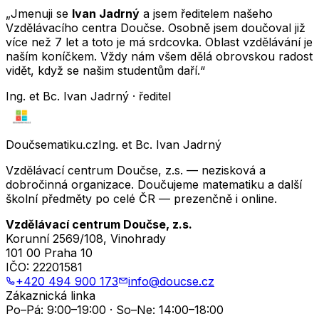
„Jmenuji se
Ivan Jadrný
a jsem ředitelem našeho
Vzdělávacího centra Doučse. Osobně jsem doučoval již
více než 7 let a toto je má srdcovka. Oblast vzdělávání je
naším koníčkem. Vždy nám všem dělá obrovskou radost
vidět, když se našim studentům daří.“
Ing. et Bc. Ivan Jadrný · ředitel
Doučsematiku.cz
Ing. et Bc. Ivan Jadrný
Vzdělávací centrum Doučse, z.s. — nezisková a
dobročinná organizace. Doučujeme matematiku a další
školní předměty po celé ČR — prezenčně i online.
Vzdělávací centrum Doučse, z.s.
Korunní 2569/108, Vinohrady
101 00 Praha 10
IČO:
22201581
+420 494 900 173
info@doucse.cz
Zákaznická linka
Po–Pá: 9:00–19:00 · So–Ne: 14:00–18:00