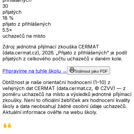
přihlášených
30
přijatých
18
%
přijato z přihlášených
5.5
×
uchazečů na místo
Zdroj: jednotná přijímací zkouška CERMAT
(data.cermat.cz),
2026
. „Přijato z přihlášených" je podíl
přijatých z celkového počtu uchazečů v daném kole.
Připravíme na tuhle školu →
Stáhnout jako PDF
Obtížnost je naše orientační hodnocení (1–10) z
veřejných dat CERMAT (data.cermat.cz, © CZVV) — z
poměru uchazečů na místo a výsledků jednotné přijímací
zkoušky. Není to oficiální žebříček ani hodnocení kvality
školy a data neobsahují žádné osobní údaje uchazečů.
Aktuální informace ověřte na webu školy.