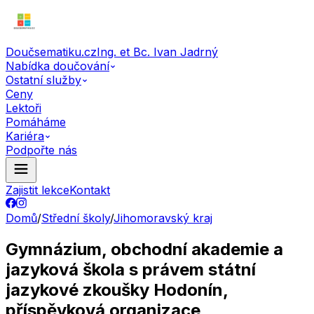
Doučsematiku.cz
Ing. et Bc. Ivan Jadrný
Nabídka doučování
Ostatní služby
Ceny
Lektoři
Pomáháme
Kariéra
Podpořte nás
Zajistit lekce
Kontakt
Domů
/
Střední školy
/
Jihomoravský kraj
Gymnázium, obchodní akademie a
jazyková škola s právem státní
jazykové zkoušky Hodonín,
příspěvková organizace