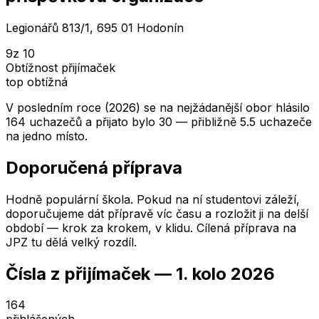
Legionářů 813/1, 695 01 Hodonín
9
z 10
Obtížnost přijímaček
top obtížná
V posledním roce (2026) se na nejžádanější obor hlásilo
164 uchazečů a přijato bylo 30 — přibližně 5.5 uchazeče
na jedno místo.
Doporučená příprava
Hodně populární škola. Pokud na ní studentovi záleží,
doporučujeme dát přípravě víc času a rozložit ji na delší
období — krok za krokem, v klidu. Cílená příprava na
JPZ tu dělá velký rozdíl.
Čísla z přijímaček —
1. kolo
2026
164