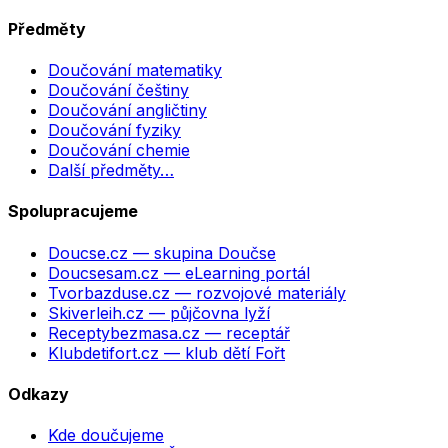
Předměty
Doučování matematiky
Doučování češtiny
Doučování angličtiny
Doučování fyziky
Doučování chemie
Další předměty…
Spolupracujeme
Doucse.cz
— skupina Doučse
Doucsesam.cz
— eLearning portál
Tvorbazduse.cz
— rozvojové materiály
Skiverleih.cz
— půjčovna lyží
Receptybezmasa.cz
— receptář
Klubdetifort.cz
— klub dětí Fořt
Odkazy
Kde doučujeme